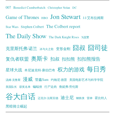
007
Benedict Cumberbatch
Christopher Nolan
DC
Jon Stewart
Game of Thrones
J·J·艾布拉姆斯
HBO
The Colbert report
Stephen Colbert
Star Wars
The Daily Show
The Dark Knight Rises
X战警
囧叔
囧司徒
克里斯托弗·诺兰
变形金刚
冰与火之歌
奥斯卡
复仇者联盟
扣叔
扣扣熊报告
扣扣熊
每日秀
权力的游戏
星球大战
本尼迪克特·康伯巴奇
漫威
管鑫Sam
汤姆·克鲁斯
约翰尼·德普
美国电影艺术与科学学院
蝙蝠侠
行尸走肉
美国队长
詹妮弗·劳伦斯
获奖名单
谷大白话
迪士尼
霍比特人
迈克尔·法斯宾德
钢铁侠
雷神
黑暗骑士崛起