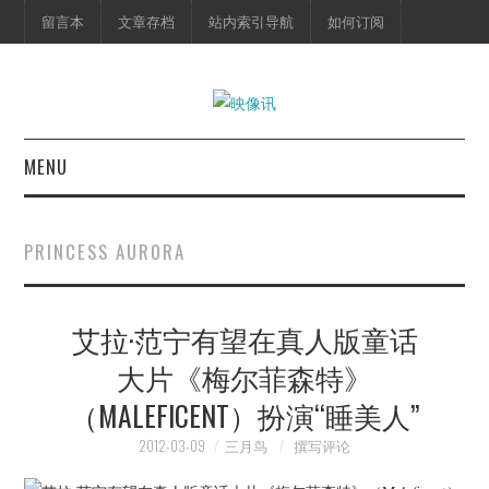
留言本
文章存档
站内索引导航
如何订阅
MENU
首页
PRINCESS AURORA
映像快讯
艾拉·范宁有望在真人版童话
预告片
大片《梅尔菲森特》
海报剧照
（MALEFICENT）扮演“睡美人”
脱口秀
2012-03-09
三月鸟
撰写评论