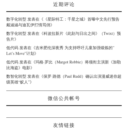
近期评论
数字化转型
发表在《
《星际特工：千星之城》首曝中文先行预告
戴涵涵与迪瓦伊打情骂俏
》
数字化转型
发表在《
科波拉新片《此刻与日出之间》（Twixt）预
告片
》
低代码
发表在《
吉米肥伦深夜秀 为支持呼吁儿童加强锻炼的”
Let’s Move”计划
》
低代码
发表在《
玛格·罗比（Margot Robbie）将领衔主演新《加勒
比海盗》电影
》
数智化转型
发表在《
保罗·路德（Paul Rudd）确认出演漫威迷你超
级英雄“蚁人”
》
微信公共帐号
友情链接