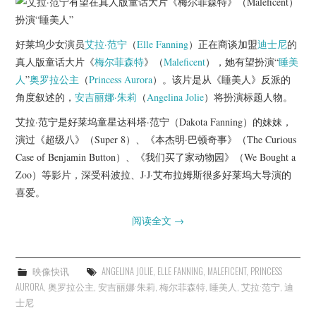
杂七杂八
美剧英剧
好莱坞少女演员
艾拉·范宁
（
Elle Fanning
）正在商谈加盟
迪士尼
的
真人版童话大片《
梅尔菲森特
》（
Maleficent
），她有望扮演“
睡美
电影档期
人
”
奥罗拉公主
（
Princess Aurora
）。该片是从《睡美人》反派的
角度叙述的，
安吉丽娜·朱莉
（
Angelina Jolie
）将扮演标题人物。
推荐电影
艾拉·范宁是好莱坞童星达科塔·范宁（Dakota Fanning）的妹妹，
演过《超级八》（Super 8）、《本杰明·巴顿奇事》（The Curious
Case of Benjamin Button）、《我们买了家动物园》（We Bought a
Zoo）等影片，深受科波拉、J·J·艾布拉姆斯很多好莱坞大导演的
喜爱。
阅读全文
→
映像快讯
ANGELINA JOLIE
,
ELLE FANNING
,
MALEFICENT
,
PRINCESS
AURORA
,
奥罗拉公主
,
安吉丽娜·朱莉
,
梅尔菲森特
,
睡美人
,
艾拉·范宁
,
迪
士尼