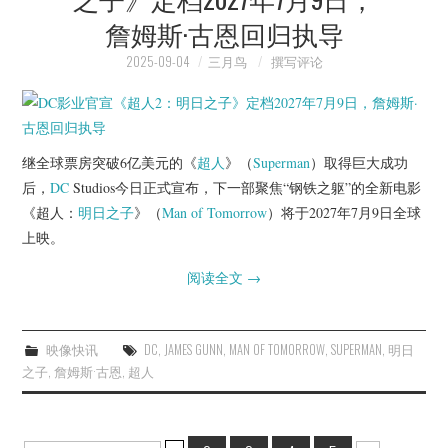
詹姆斯·古恩回归执导
2025-09-04
三月鸟
撰写评论
继全球票房突破6亿美元的《
超人
》（
Superman
）取得巨大成功
后，
DC
Studios今日正式宣布，下一部聚焦“钢铁之躯”的全新电影
《超人：
明日之子
》（
Man of Tomorrow
）将于2027年7月9日全球
上映。
阅读全文
→
映像快讯
DC
,
JAMES GUNN
,
MAN OF TOMORROW
,
SUPERMAN
,
明日
之子
,
詹姆斯·古恩
,
超人