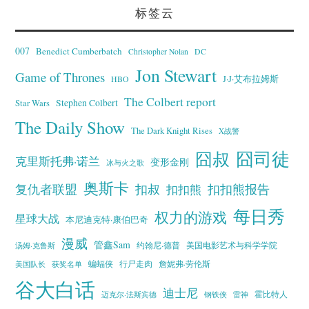
标签云
007
Benedict Cumberbatch
Christopher Nolan
DC
Jon Stewart
Game of Thrones
J·J·艾布拉姆斯
HBO
The Colbert report
Stephen Colbert
Star Wars
The Daily Show
The Dark Knight Rises
X战警
囧叔
囧司徒
克里斯托弗·诺兰
变形金刚
冰与火之歌
奥斯卡
复仇者联盟
扣叔
扣扣熊报告
扣扣熊
每日秀
权力的游戏
星球大战
本尼迪克特·康伯巴奇
漫威
管鑫Sam
汤姆·克鲁斯
约翰尼·德普
美国电影艺术与科学学院
蝙蝠侠
行尸走肉
美国队长
詹妮弗·劳伦斯
获奖名单
谷大白话
迪士尼
霍比特人
迈克尔·法斯宾德
钢铁侠
雷神