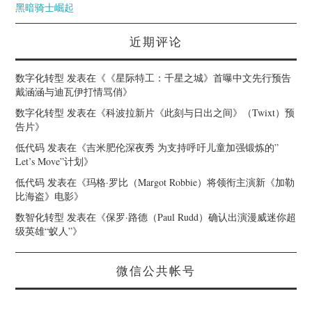
黑暗骑士崛起
近期评论
数字化转型
发表在《
《星际特工：千星之城》首曝中文先行预告
戴涵涵与迪瓦伊打情骂俏
》
数字化转型
发表在《
科波拉新片《此刻与日出之间》（Twixt）预
告片
》
低代码
发表在《
吉米肥伦深夜秀 为支持呼吁儿童加强锻炼的”
Let’s Move”计划
》
低代码
发表在《
玛格·罗比（Margot Robbie）将领衔主演新《加勒
比海盗》电影
》
数智化转型
发表在《
保罗·路德（Paul Rudd）确认出演漫威迷你超
级英雄“蚁人”
》
微信公共帐号