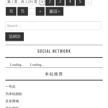
Post
2
3
4
5
1
第 1 页，共 1,231 页
...
navigation
10
15
»
最旧 »
...
Search
for:
SOCIAL NETWORK
Loading...
Loading...
本站推荐
一号店
为本站捐款
京东商城