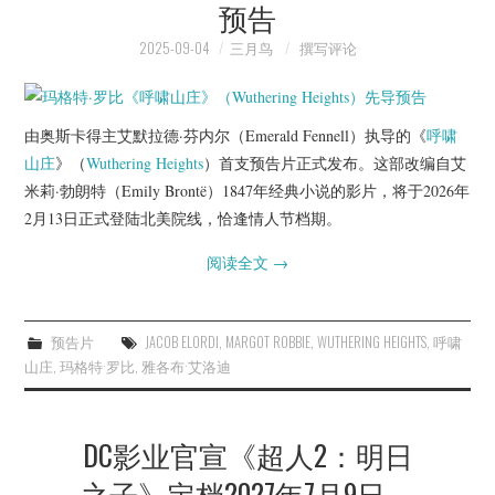
预告
2025-09-04
三月鸟
撰写评论
由奥斯卡得主艾默拉德·芬内尔（Emerald Fennell）执导的《
呼啸
山庄
》（
Wuthering Heights
）首支预告片正式发布。这部改编自艾
米莉·勃朗特（Emily Brontë）1847年经典小说的影片，将于2026年
2月13日正式登陆北美院线，恰逢情人节档期。
阅读全文
→
预告片
JACOB ELORDI
,
MARGOT ROBBIE
,
WUTHERING HEIGHTS
,
呼啸
山庄
,
玛格特·罗比
,
雅各布·艾洛迪
DC影业官宣《超人2：明日
之子》定档2027年7月9日，