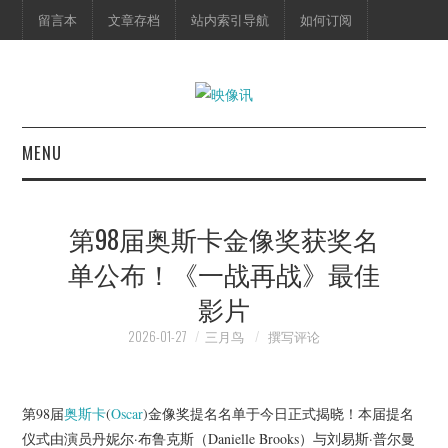
留言本
文章存档
站内索引导航
如何订阅
MENU
首页
第98届奥斯卡金像奖获奖名
映像快讯
单公布！《一战再战》最佳
影片
预告片
2026-01-27
三月鸟
撰写评论
海报剧照
脱口秀
第98届
奥斯卡
(
Oscar
)金像奖提名名单于今日正式揭晓！本届提名
仪式由演员丹妮尔·布鲁克斯（Danielle Brooks）与刘易斯·普尔曼