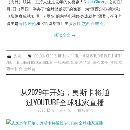
（周日）颁奖，主持人还是去年的女喜剧人N
ikki Glaser
。之前在1
月8日（周四）举办了“金球奖前夜”的晚宴，为“塞西尔·B·德米勒
电影终身成就奖”和“卡罗尔·伯内特电视终身成就奖”颁奖，今年的
得主是
海伦·米伦
和《欲望都市》主演
莎拉·杰西卡·帕克
。
阅读全文
→
奖项
GOLDEN GLOBES
,
HELEN MIRREN
,
IKKI GLASER
,
ONE BATTLE AFTER
ANOTHER
,
SARAH JESSICA PARKER
,
一战再战
,
妮基·格拉瑟
,
海伦·米伦
,
莎拉·杰
西卡·帕克
,
金球奖
从2029年开始，奥斯卡将通
过YOUTUBE全球独家直播
2025-12-18
三月鸟
撰写评论