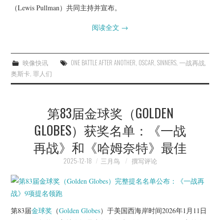
杂七杂八
（Lewis Pullman）共同主持并宣布。
阅读全文
→
美剧英剧
电影档期
映像快讯
ONE BATTLE AFTER ANOTHER
,
OSCAR
,
SINNERS
,
一战再战
,
奥斯卡
,
罪人们
推荐电影
第83届金球奖（GOLDEN
GLOBES）获奖名单：《一战
再战》和《哈姆奈特》最佳
2025-12-18
三月鸟
撰写评论
第83届
金球奖
（
Golden Globes
）于美国西海岸时间2026年1月11日