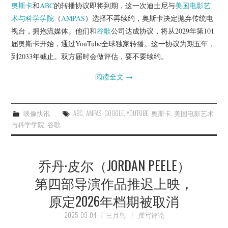
奥斯卡
和
ABC
的转播协议即将到期，这一次迪士尼与
美国电影艺
术与科学学院
（
AMPAS
）选择不再续约，奥斯卡决定抛弃传统电
视台，拥抱流媒体。他们和
谷歌
公司达成协议，将从2029年第101
届奥斯卡开始，通过YouTube全球独家转播。这一协议为期五年，
到2033年截止。双方届时会做评估，要不要续约。
阅读全文
→
映像快讯
ABC
,
AMPAS
,
GOOGLE
,
YOUTUBE
,
奥斯卡
,
美国电影艺术
与科学学院
,
谷歌
乔丹·皮尔（JORDAN PEELE）
第四部导演作品推迟上映，
原定2026年档期被取消
2025-09-04
三月鸟
撰写评论