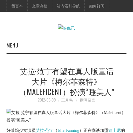
留言本
文章存档
站内索引导航
如何订阅
MENU
首页
艾拉·范宁有望在真人版童话
映像快讯
大片《梅尔菲森特》
（MALEFICENT）扮演“睡美人”
预告片
2012-03-09
三月鸟
撰写留言
海报剧照
脱口秀
好莱坞少女演员
艾拉·范宁
（
Elle Fanning
）正在商谈加盟
迪士尼
的