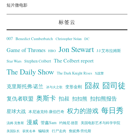
短片微电影
标签云
007
Benedict Cumberbatch
Christopher Nolan
DC
Jon Stewart
Game of Thrones
J·J·艾布拉姆斯
HBO
The Colbert report
Stephen Colbert
Star Wars
The Daily Show
The Dark Knight Rises
X战警
囧叔
囧司徒
克里斯托弗·诺兰
变形金刚
冰与火之歌
奥斯卡
复仇者联盟
扣叔
扣扣熊报告
扣扣熊
每日秀
权力的游戏
星球大战
本尼迪克特·康伯巴奇
漫威
管鑫Sam
汤姆·克鲁斯
约翰尼·德普
美国电影艺术与科学学院
蝙蝠侠
行尸走肉
美国队长
詹妮弗·劳伦斯
获奖名单