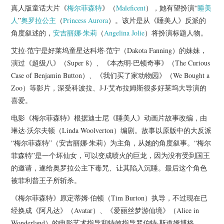
杂七杂八
真人版童话大片《
梅尔菲森特
》（
Maleficent
），她有望扮演“
睡美
人
”
奥罗拉公主
（
Princess Aurora
）。该片是从《睡美人》反派的
美剧英剧
角度叙述的，
安吉丽娜·朱莉
（
Angelina Jolie
）将扮演标题人物。
艾拉·范宁是好莱坞童星达科塔·范宁（Dakota Fanning）的妹妹，
电影档期
演过《超级八》（Super 8）、《本杰明·巴顿奇事》（The Curious
Case of Benjamin Button）、《我们买了家动物园》（We Bought a
推荐电影
Zoo）等影片，深受科波拉、J·J·艾布拉姆斯很多好莱坞大导演的
喜爱。
电影《梅尔菲森特》根据迪士尼《睡美人》动画片故事改编，由
琳达·沃尔夫顿（Linda Woolverton）编剧。故事以原版中的大反派
“梅尔菲森特”（安吉丽娜·朱莉）为主角，从她的角度叙事。“梅尔
菲森特”是一个坏仙女，可以变成喷火的巨龙，因为没有受到国王
的邀请，遂给奥罗拉公主下毒咒、让其陷入沉睡。最后这个角色
被菲利普王子所斩杀。
《梅尔菲森特》原定蒂姆·伯顿（Tim Burton）执导，不过现在已
经换成《阿凡达》（Avatar）、《爱丽丝梦游仙境》（Alice in
Wonderland）的电影艺术指导和特效指导罗伯特·斯道姆博格