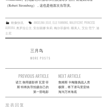
（Robert Stromberg），这也是他首次当导演。
映像快讯
ANGELINA JOLIE
,
ELLE FANNING
,
MALEFICENT
,
PRINCESS
AURORA
,
奥罗拉公主
,
安吉丽娜·朱莉
,
梅尔菲森特
,
睡美人
,
艾拉·范宁
,
迪
士尼
三月鸟
MORE POSTS
Post
PREVIOUS ARTICLE
NEXT ARTICLE
navigation
诺兰 御用摄影师 瓦雷·菲
詹姆斯·卡梅隆挑战人类
斯 特将执导拍摄自己的
极限，将下潜马里亚纳
第一部电影
海沟万米海底
发表回复