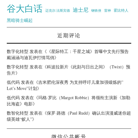
谷大白话
迪士尼
霍比特人
迈克尔·法斯宾德
钢铁侠
雷神
黑暗骑士崛起
近期评论
数字化转型
发表在《
《星际特工：千星之城》首曝中文先行预告
戴涵涵与迪瓦伊打情骂俏
》
数字化转型
发表在《
科波拉新片《此刻与日出之间》（Twixt）预
告片
》
低代码
发表在《
吉米肥伦深夜秀 为支持呼吁儿童加强锻炼的”
Let’s Move”计划
》
低代码
发表在《
玛格·罗比（Margot Robbie）将领衔主演新《加勒
比海盗》电影
》
数智化转型
发表在《
保罗·路德（Paul Rudd）确认出演漫威迷你超
级英雄“蚁人”
》
微信公共帐号