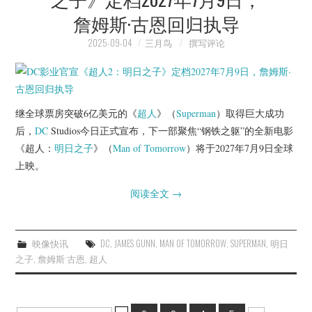
詹姆斯·古恩回归执导
2025-09-04
三月鸟
撰写评论
继全球票房突破6亿美元的《
超人
》（
Superman
）取得巨大成功
后，
DC
Studios今日正式宣布，下一部聚焦“钢铁之躯”的全新电影
《超人：
明日之子
》（
Man of Tomorrow
）将于2027年7月9日全球
上映。
阅读全文
→
映像快讯
DC
,
JAMES GUNN
,
MAN OF TOMORROW
,
SUPERMAN
,
明日
之子
,
詹姆斯·古恩
,
超人