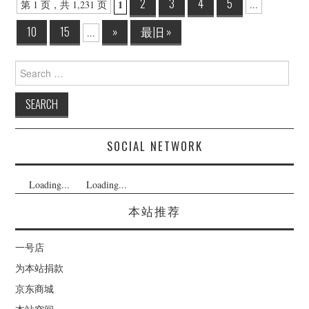
Post
2
3
4
5
1
第 1 页，共 1,231 页
...
navigation
10
15
»
最旧 »
...
Search
for:
SOCIAL NETWORK
Loading...
Loading...
本站推荐
一号店
为本站捐款
京东商城