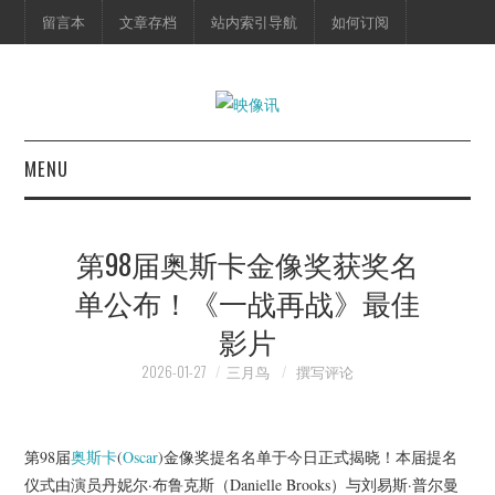
留言本
文章存档
站内索引导航
如何订阅
MENU
首页
第98届奥斯卡金像奖获奖名
映像快讯
单公布！《一战再战》最佳
影片
预告片
2026-01-27
三月鸟
撰写评论
海报剧照
脱口秀
第98届
奥斯卡
(
Oscar
)金像奖提名名单于今日正式揭晓！本届提名
仪式由演员丹妮尔·布鲁克斯（Danielle Brooks）与刘易斯·普尔曼