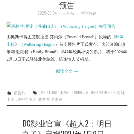
预告
2025-09-04
三月鸟
撰写评论
由奥斯卡得主艾默拉德·芬内尔（Emerald Fennell）执导的《
呼啸
山庄
》（
Wuthering Heights
）首支预告片正式发布。这部改编自艾
米莉·勃朗特（Emily Brontë）1847年经典小说的影片，将于2026年
2月13日正式登陆北美院线，恰逢情人节档期。
阅读全文
→
预告片
JACOB ELORDI
,
MARGOT ROBBIE
,
WUTHERING HEIGHTS
,
呼啸
山庄
,
玛格特·罗比
,
雅各布·艾洛迪
DC影业官宣《超人2：明日
之子》定档2027年7月9日，