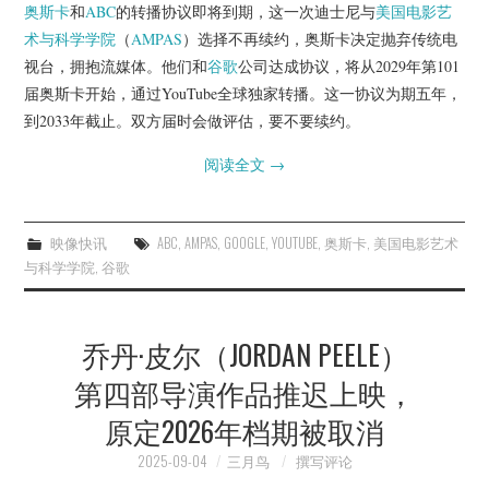
奥斯卡
和
ABC
的转播协议即将到期，这一次迪士尼与
美国电影艺
术与科学学院
（
AMPAS
）选择不再续约，奥斯卡决定抛弃传统电
视台，拥抱流媒体。他们和
谷歌
公司达成协议，将从2029年第101
届奥斯卡开始，通过YouTube全球独家转播。这一协议为期五年，
到2033年截止。双方届时会做评估，要不要续约。
阅读全文
→
映像快讯
ABC
,
AMPAS
,
GOOGLE
,
YOUTUBE
,
奥斯卡
,
美国电影艺术
与科学学院
,
谷歌
乔丹·皮尔（JORDAN PEELE）
第四部导演作品推迟上映，
原定2026年档期被取消
2025-09-04
三月鸟
撰写评论