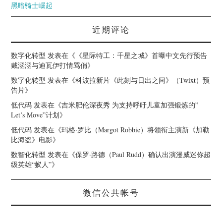
黑暗骑士崛起
近期评论
数字化转型
发表在《
《星际特工：千星之城》首曝中文先行预告
戴涵涵与迪瓦伊打情骂俏
》
数字化转型
发表在《
科波拉新片《此刻与日出之间》（Twixt）预
告片
》
低代码
发表在《
吉米肥伦深夜秀 为支持呼吁儿童加强锻炼的”
Let’s Move”计划
》
低代码
发表在《
玛格·罗比（Margot Robbie）将领衔主演新《加勒
比海盗》电影
》
数智化转型
发表在《
保罗·路德（Paul Rudd）确认出演漫威迷你超
级英雄“蚁人”
》
微信公共帐号