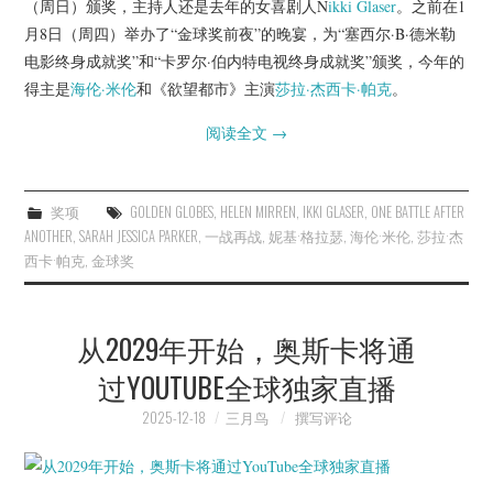
（周日）颁奖，主持人还是去年的女喜剧人N
ikki Glaser
。之前在1
月8日（周四）举办了“金球奖前夜”的晚宴，为“塞西尔·B·德米勒
电影终身成就奖”和“卡罗尔·伯内特电视终身成就奖”颁奖，今年的
得主是
海伦·米伦
和《欲望都市》主演
莎拉·杰西卡·帕克
。
阅读全文
→
奖项
GOLDEN GLOBES
,
HELEN MIRREN
,
IKKI GLASER
,
ONE BATTLE AFTER
ANOTHER
,
SARAH JESSICA PARKER
,
一战再战
,
妮基·格拉瑟
,
海伦·米伦
,
莎拉·杰
西卡·帕克
,
金球奖
从2029年开始，奥斯卡将通
过YOUTUBE全球独家直播
2025-12-18
三月鸟
撰写评论