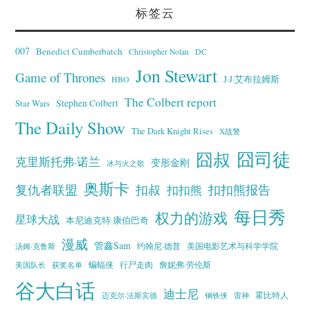
标签云
007
Benedict Cumberbatch
Christopher Nolan
DC
Jon Stewart
Game of Thrones
J·J·艾布拉姆斯
HBO
The Colbert report
Stephen Colbert
Star Wars
The Daily Show
The Dark Knight Rises
X战警
囧叔
囧司徒
克里斯托弗·诺兰
变形金刚
冰与火之歌
奥斯卡
复仇者联盟
扣叔
扣扣熊报告
扣扣熊
每日秀
权力的游戏
星球大战
本尼迪克特·康伯巴奇
漫威
管鑫Sam
汤姆·克鲁斯
约翰尼·德普
美国电影艺术与科学学院
蝙蝠侠
行尸走肉
美国队长
詹妮弗·劳伦斯
获奖名单
谷大白话
迪士尼
霍比特人
迈克尔·法斯宾德
钢铁侠
雷神