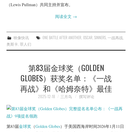
杂七杂八
（Lewis Pullman）共同主持并宣布。
阅读全文
→
美剧英剧
电影档期
映像快讯
ONE BATTLE AFTER ANOTHER
,
OSCAR
,
SINNERS
,
一战再战
,
奥斯卡
,
罪人们
推荐电影
第83届金球奖（GOLDEN
GLOBES）获奖名单：《一战
再战》和《哈姆奈特》最佳
2025-12-18
三月鸟
撰写评论
第83届
金球奖
（
Golden Globes
）于美国西海岸时间2026年1月11日