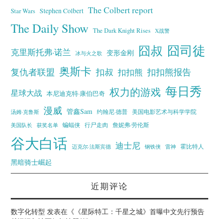
The Colbert report
Stephen Colbert
Star Wars
The Daily Show
The Dark Knight Rises
X战警
囧叔
囧司徒
克里斯托弗·诺兰
变形金刚
冰与火之歌
奥斯卡
复仇者联盟
扣叔
扣扣熊报告
扣扣熊
每日秀
权力的游戏
星球大战
本尼迪克特·康伯巴奇
漫威
管鑫Sam
汤姆·克鲁斯
约翰尼·德普
美国电影艺术与科学学院
蝙蝠侠
行尸走肉
美国队长
詹妮弗·劳伦斯
获奖名单
谷大白话
迪士尼
霍比特人
迈克尔·法斯宾德
钢铁侠
雷神
黑暗骑士崛起
近期评论
数字化转型
发表在《
《星际特工：千星之城》首曝中文先行预告