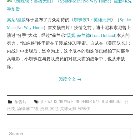
杂七杂八
美剧英剧
索尼
/
漫威
终于发布了万众期待的《
蜘蛛侠
3：
英雄无归
》（
Spider-
Man
:
No Way Home
）首支预告片！疫情之前，迪士尼和索尼曾上
电影档期
演过“分手”大戏，经过“荷兰弟”
汤姆·赫兰德
(
Tom Holland
)本人的
努力，“蜘蛛侠”终于留在了漫威MCU宇宙。自从在《美国队长3：
推荐电影
内战》中出现后，迄今为止，这个版本的蜘蛛侠已经拍了两部单
兵电影，小蜘蛛在与复联成员们对抗灭霸的战争中，也从未缺
席。
阅读全文
→
预告片
JON WATTS
,
NO WAY HOME
,
SPIDER-MAN
,
TOM HOLLAND
,
乔·
沃茨
,
汤姆·赫兰德
,
漫威
,
索尼
,
英雄无归
,
蜘蛛侠
Search
for: