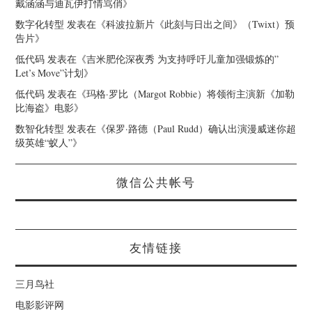
戴涵涵与迪瓦伊打情骂俏
》
数字化转型
发表在《
科波拉新片《此刻与日出之间》（Twixt）预
告片
》
低代码
发表在《
吉米肥伦深夜秀 为支持呼吁儿童加强锻炼的”
Let’s Move”计划
》
低代码
发表在《
玛格·罗比（Margot Robbie）将领衔主演新《加勒
比海盗》电影
》
数智化转型
发表在《
保罗·路德（Paul Rudd）确认出演漫威迷你超
级英雄“蚁人”
》
微信公共帐号
友情链接
三月鸟社
电影影评网