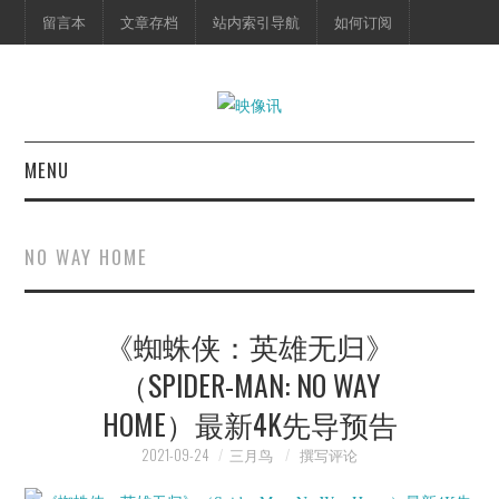
留言本
文章存档
站内索引导航
如何订阅
MENU
首页
NO WAY HOME
映像快讯
《蜘蛛侠：英雄无归》
预告片
（SPIDER-MAN: NO WAY
海报剧照
HOME）最新4K先导预告
脱口秀
2021-09-24
三月鸟
撰写评论