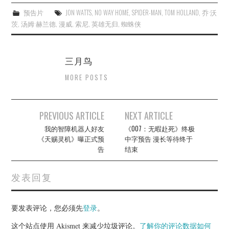
预告片
JON WATTS
,
NO WAY HOME
,
SPIDER-MAN
,
TOM HOLLAND
,
乔·沃
茨
,
汤姆·赫兰德
,
漫威
,
索尼
,
英雄无归
,
蜘蛛侠
三月鸟
MORE POSTS
Post
PREVIOUS ARTICLE
NEXT ARTICLE
navigation
我的智障机器人好友
《007：无暇赴死》终极
《天赐灵机》曝正式预
中字预告 漫长等待终于
告
结束
发表回复
要发表评论，您必须先
登录
。
这个站点使用 Akismet 来减少垃圾评论。
了解你的评论数据如何