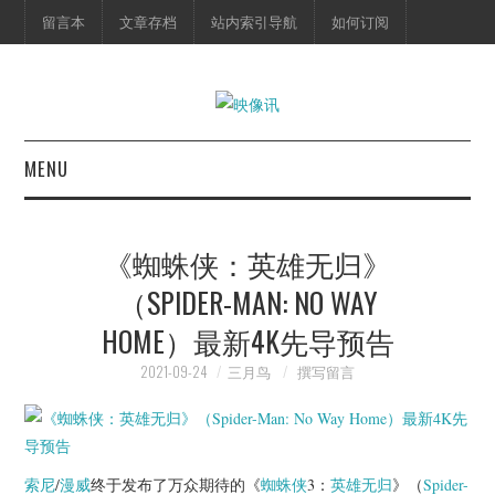
留言本
文章存档
站内索引导航
如何订阅
MENU
首页
《蜘蛛侠：英雄无归》
映像快讯
（SPIDER-MAN: NO WAY
HOME）最新4K先导预告
预告片
2021-09-24
三月鸟
撰写留言
海报剧照
脱口秀
索尼
/
漫威
终于发布了万众期待的《
蜘蛛侠
3：
英雄无归
》（
Spider-