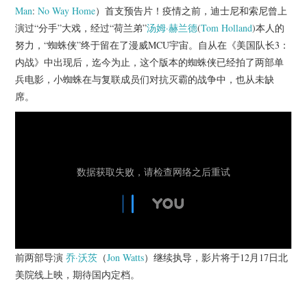
杂七杂八
Man
:
No Way Home
）首支预告片！疫情之前，迪士尼和索尼曾上
演过“分手”大戏，经过“荷兰弟”
汤姆·赫兰德
(
Tom Holland
)本人的
美剧英剧
努力，“蜘蛛侠”终于留在了漫威MCU宇宙。自从在《美国队长3：
内战》中出现后，迄今为止，这个版本的蜘蛛侠已经拍了两部单
电影档期
兵电影，小蜘蛛在与复联成员们对抗灭霸的战争中，也从未缺
席。
推荐电影
前两部导演
乔·沃茨
（
Jon Watts
）继续执导，影片将于12月17日北
美院线上映，期待国内定档。