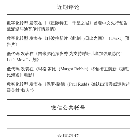
近期评论
数字化转型
发表在《
《星际特工：千星之城》首曝中文先行预告
戴涵涵与迪瓦伊打情骂俏
》
数字化转型
发表在《
科波拉新片《此刻与日出之间》（Twixt）预
告片
》
低代码
发表在《
吉米肥伦深夜秀 为支持呼吁儿童加强锻炼的”
Let’s Move”计划
》
低代码
发表在《
玛格·罗比（Margot Robbie）将领衔主演新《加勒
比海盗》电影
》
数智化转型
发表在《
保罗·路德（Paul Rudd）确认出演漫威迷你超
级英雄“蚁人”
》
微信公共帐号
友情链接