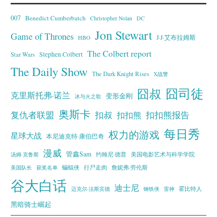
007
Benedict Cumberbatch
Christopher Nolan
DC
Jon Stewart
Game of Thrones
J·J·艾布拉姆斯
HBO
The Colbert report
Stephen Colbert
Star Wars
The Daily Show
The Dark Knight Rises
X战警
囧叔
囧司徒
克里斯托弗·诺兰
变形金刚
冰与火之歌
奥斯卡
复仇者联盟
扣叔
扣扣熊报告
扣扣熊
每日秀
权力的游戏
星球大战
本尼迪克特·康伯巴奇
漫威
管鑫Sam
汤姆·克鲁斯
约翰尼·德普
美国电影艺术与科学学院
蝙蝠侠
行尸走肉
美国队长
詹妮弗·劳伦斯
获奖名单
谷大白话
迪士尼
霍比特人
迈克尔·法斯宾德
钢铁侠
雷神
黑暗骑士崛起