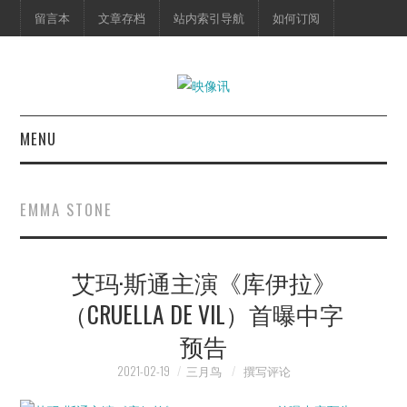
留言本
文章存档
站内索引导航
如何订阅
MENU
首页
EMMA STONE
映像快讯
艾玛·斯通主演《库伊拉》
预告片
（CRUELLA DE VIL）首曝中字
海报剧照
预告
脱口秀
2021-02-19
三月鸟
撰写评论