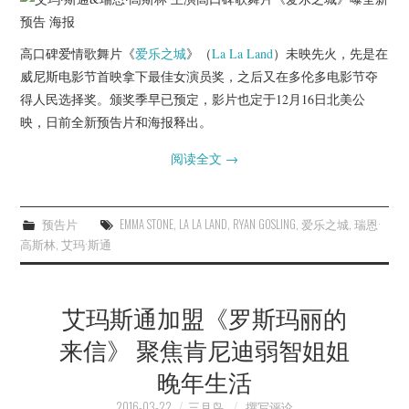
高口碑爱情歌舞片《
爱乐之城
》（
La La Land
）未映先火，先是在
威尼斯电影节首映拿下最佳女演员奖，之后又在多伦多电影节夺
得人民选择奖。颁奖季早已预定，影片也定于12月16日北美公
映，日前全新预告片和海报释出。
阅读全文
→
预告片
EMMA STONE
,
LA LA LAND
,
RYAN GOSLING
,
爱乐之城
,
瑞恩·
高斯林
,
艾玛·斯通
艾玛斯通加盟《罗斯玛丽的
来信》 聚焦肯尼迪弱智姐姐
晚年生活
2016-03-22
三月鸟
撰写评论