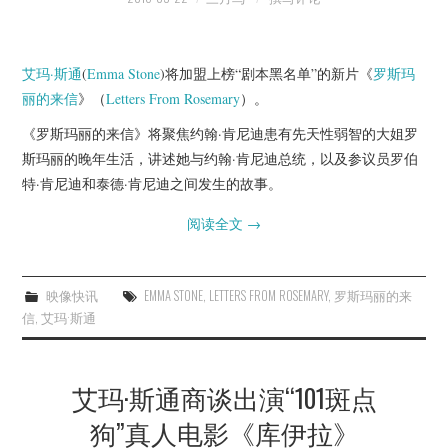
艾玛·斯通
(
Emma Stone
)将加盟上榜“剧本黑名单”的新片《
罗斯玛
丽的来信
》（
Letters From Rosemary
）。
《罗斯玛丽的来信》将聚焦约翰·肯尼迪患有先天性弱智的大姐罗
斯玛丽的晚年生活，讲述她与约翰·肯尼迪总统，以及参议员罗伯
特·肯尼迪和泰德·肯尼迪之间发生的故事。
阅读全文
→
映像快讯
EMMA STONE
,
LETTERS FROM ROSEMARY
,
罗斯玛丽的来
信
,
艾玛·斯通
艾玛·斯通商谈出演“101斑点
狗”真人电影《库伊拉》