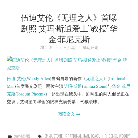
伍迪艾伦《无理之人》首曝
剧照 艾玛·斯通爱上”教授”华
金·菲尼克斯
2015-04-13
三月鸟
撰写评论
伍迪·艾伦
(
Woody Allen
)自编自导的新作《
无理之人
》(
Irrational
Man
)首度曝光剧照，两位主演
艾玛·斯通
(
Emma Stone
)与
华金·菲尼
克斯
(
Joaquin Phoenix
)一起出现在镜头中。剧照里的两人似是正在
交谈，艾玛望向华金的眼神充满爱慕，气氛暧昧。
阅读全文
→
海报剧照
EMMA STONE
,
IRRATIONAL MAN
,
JOAQUIN PHOENIX
,
WOODY