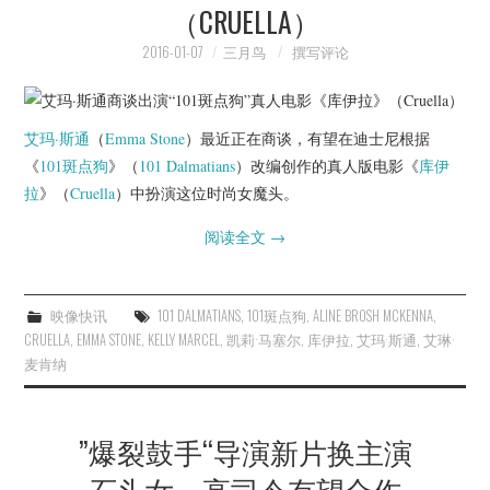
（CRUELLA）
2016-01-07
三月鸟
撰写评论
艾玛·斯通
（
Emma Stone
）最近正在商谈，有望在迪士尼根据
《
101斑点狗
》（
101 Dalmatians
）改编创作的真人版电影《
库伊
拉
》（
Cruella
）中扮演这位时尚女魔头。
阅读全文
→
映像快讯
101 DALMATIANS
,
101斑点狗
,
ALINE BROSH MCKENNA
,
CRUELLA
,
EMMA STONE
,
KELLY MARCEL
,
凯莉·马塞尔
,
库伊拉
,
艾玛·斯通
,
艾琳·
麦肯纳
”爆裂鼓手“导演新片换主演
石头女、高司令有望合作