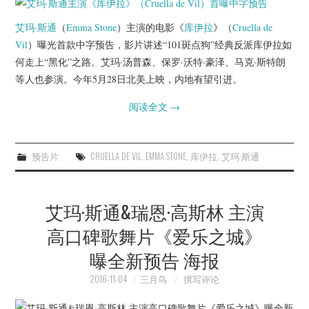
杂七杂八
艾玛·斯通
（
Emma Stone
）主演的电影《
库伊拉
》（
Cruella de
美剧英剧
Vil
）曝光首款中字预告，影片讲述“101斑点狗”经典反派库伊拉如
何走上“黑化”之路。艾玛·汤普森、保罗·沃特·豪泽、马克·斯特朗
电影档期
等人也参演。今年5月28日北美上映，内地有望引进。
阅读全文
→
推荐电影
预告片
CRUELLA DE VIL
,
EMMA STONE
,
库伊拉
,
艾玛·斯通
艾玛·斯通&瑞恩·高斯林 主演
高口碑歌舞片《爱乐之城》
曝全新预告 海报
2016-11-04
三月鸟
撰写评论