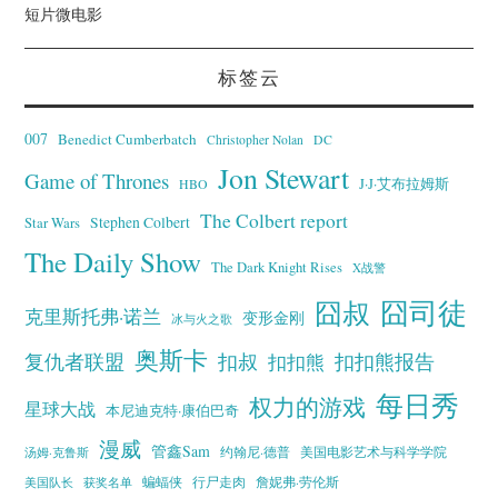
短片微电影
标签云
007
Benedict Cumberbatch
Christopher Nolan
DC
Jon Stewart
Game of Thrones
J·J·艾布拉姆斯
HBO
The Colbert report
Stephen Colbert
Star Wars
The Daily Show
The Dark Knight Rises
X战警
囧叔
囧司徒
克里斯托弗·诺兰
变形金刚
冰与火之歌
奥斯卡
复仇者联盟
扣叔
扣扣熊报告
扣扣熊
每日秀
权力的游戏
星球大战
本尼迪克特·康伯巴奇
漫威
管鑫Sam
汤姆·克鲁斯
约翰尼·德普
美国电影艺术与科学学院
蝙蝠侠
行尸走肉
美国队长
詹妮弗·劳伦斯
获奖名单