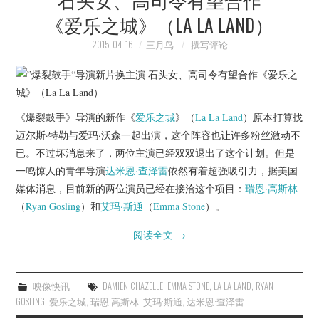
《爱乐之城》（LA LA LAND）
2015-04-16
三月鸟
撰写评论
《爆裂鼓手》导演的新作《
爱乐之城
》（
La La Land
）原本打算找
迈尔斯·特勒与爱玛·沃森一起出演，这个阵容也让许多粉丝激动不
已。不过坏消息来了，两位主演已经双双退出了这个计划。但是
一鸣惊人的青年导演
达米恩·查泽雷
依然有着超强吸引力，据美国
媒体消息，目前新的两位演员已经在接洽这个项目：
瑞恩·高斯林
（
Ryan Gosling
）和
艾玛·斯通
（
Emma Stone
）。
阅读全文
→
映像快讯
DAMIEN CHAZELLE
,
EMMA STONE
,
LA LA LAND
,
RYAN
GOSLING
,
爱乐之城
,
瑞恩·高斯林
,
艾玛·斯通
,
达米恩·查泽雷