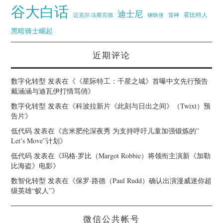
谷大白话
迪士尼
霍比特人
迈克尔·法斯宾德
钢铁侠
雷神
黑暗骑士崛起
近期评论
数字化转型
发表在《
《星际特工：千星之城》首曝中文先行预告
戴涵涵与迪瓦伊打情骂俏
》
数字化转型
发表在《
科波拉新片《此刻与日出之间》（Twixt）预
告片
》
低代码
发表在《
吉米肥伦深夜秀 为支持呼吁儿童加强锻炼的”
Let’s Move”计划
》
低代码
发表在《
玛格·罗比（Margot Robbie）将领衔主演新《加勒
比海盗》电影
》
数智化转型
发表在《
保罗·路德（Paul Rudd）确认出演漫威迷你超
级英雄“蚁人”
》
微信公共帐号