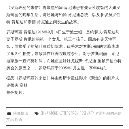
杂七杂八
《罗斯玛丽的来信》将聚焦约翰·肯尼迪患有先天性弱智的大姐罗
斯玛丽的晚年生活，讲述她与约翰·肯尼迪总统，以及参议员罗伯
美剧英剧
特·肯尼迪和泰德·肯尼迪之间发生的故事。
电影档期
罗斯玛丽·肯尼迪1918年9月14日生于波士顿，是约瑟夫·肯尼迪与
妻子罗斯·肯尼迪的第一个女儿、第三个孩子。因患有先天性弱
推荐电影
智，而接受了前脑叶白质切除术，该手术对罗斯玛丽的大脑造成
了永久性损伤，导致其在疗养院度过余生。对于罗斯玛丽，肯尼
迪家族一直讳莫如深，而她正是妹妹尤妮斯·肯尼迪·施赖弗创办特
奥会的原因之一。罗斯玛丽于2005年1月去世，享年84岁。
据悉《罗斯玛丽的来信》将由奥斯卡最佳影片《聚焦》的制片人
史蒂夫·高林
担任制片。
映像快讯
EMMA STONE
,
LETTERS FROM ROSEMARY
,
罗斯玛丽的来信
,
艾玛·斯通