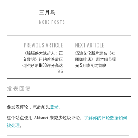
三月鸟
MORE POSTS
Post
PREVIOUS ARTICLE
NEXT ARTICLE
navigation
《蝙蝠侠大战超人：正
伍迪艾伦新片定名《社
义黎明》纽约首映后压
团咖啡店》 剧本细节曝
倒性好评 IMDB评分高达
光 5月或戛纳首映
9.5
发表回复
要发表评论，您必须先
登录
。
这个站点使用 Akismet 来减少垃圾评论。
了解你的评论数据如何
被处理
。
Search