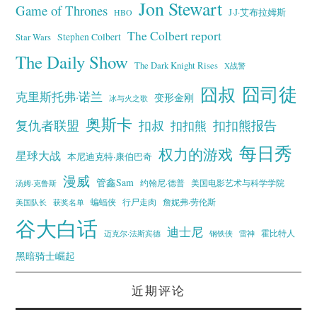
Jon Stewart
Game of Thrones
J·J·艾布拉姆斯
HBO
The Colbert report
Stephen Colbert
Star Wars
The Daily Show
The Dark Knight Rises
X战警
囧叔
囧司徒
克里斯托弗·诺兰
变形金刚
冰与火之歌
奥斯卡
复仇者联盟
扣叔
扣扣熊报告
扣扣熊
每日秀
权力的游戏
星球大战
本尼迪克特·康伯巴奇
漫威
管鑫Sam
汤姆·克鲁斯
约翰尼·德普
美国电影艺术与科学学院
蝙蝠侠
行尸走肉
美国队长
詹妮弗·劳伦斯
获奖名单
谷大白话
迪士尼
霍比特人
迈克尔·法斯宾德
钢铁侠
雷神
黑暗骑士崛起
近期评论