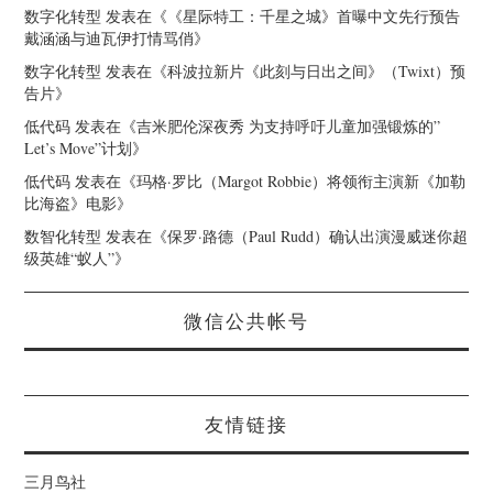
数字化转型
发表在《
《星际特工：千星之城》首曝中文先行预告
戴涵涵与迪瓦伊打情骂俏
》
数字化转型
发表在《
科波拉新片《此刻与日出之间》（Twixt）预
告片
》
低代码
发表在《
吉米肥伦深夜秀 为支持呼吁儿童加强锻炼的”
Let’s Move”计划
》
低代码
发表在《
玛格·罗比（Margot Robbie）将领衔主演新《加勒
比海盗》电影
》
数智化转型
发表在《
保罗·路德（Paul Rudd）确认出演漫威迷你超
级英雄“蚁人”
》
微信公共帐号
友情链接
三月鸟社