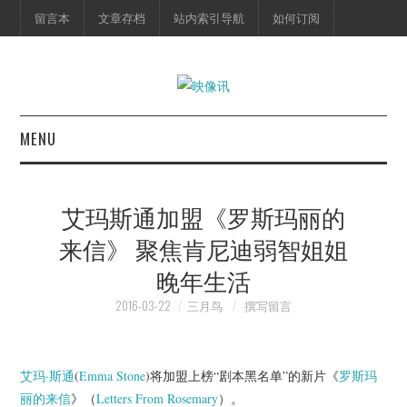
留言本
文章存档
站内索引导航
如何订阅
MENU
首页
艾玛斯通加盟《罗斯玛丽的
映像快讯
来信》 聚焦肯尼迪弱智姐姐
晚年生活
预告片
2016-03-22
三月鸟
撰写留言
海报剧照
脱口秀
艾玛·斯通
(
Emma Stone
)将加盟上榜“剧本黑名单”的新片《
罗斯玛
丽的来信
》（
Letters From Rosemary
）。