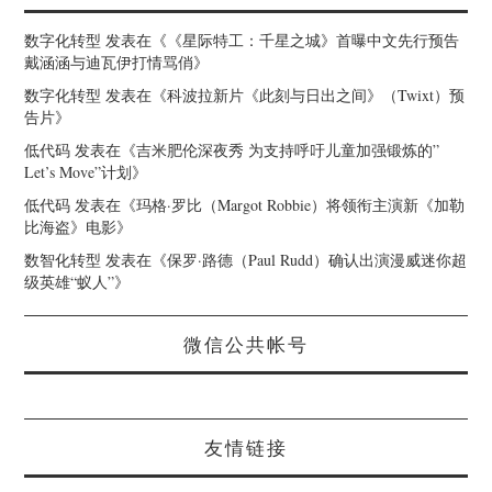
数字化转型
发表在《
《星际特工：千星之城》首曝中文先行预告
戴涵涵与迪瓦伊打情骂俏
》
数字化转型
发表在《
科波拉新片《此刻与日出之间》（Twixt）预
告片
》
低代码
发表在《
吉米肥伦深夜秀 为支持呼吁儿童加强锻炼的”
Let’s Move”计划
》
低代码
发表在《
玛格·罗比（Margot Robbie）将领衔主演新《加勒
比海盗》电影
》
数智化转型
发表在《
保罗·路德（Paul Rudd）确认出演漫威迷你超
级英雄“蚁人”
》
微信公共帐号
友情链接