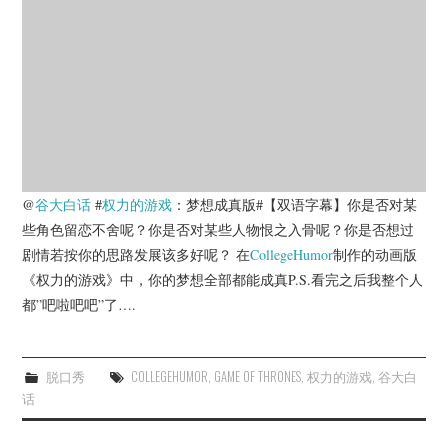
杂七杂八
美剧英剧
电影档期
推荐电影
@
谷大白话
#
权力的游戏
：梦想成真版#【双语字幕】你是否对某
些角色留恋不舍呢？你是否对某些人物恨之入骨呢？你是否想过
剧情若按你的思路发展该多好呢？ 在
CollegeHumor
制作的动画版
《权力的游戏》中，你的梦想全部都能成真P.S.看完之后我整个人
都”吧啦吧吧”了….
脱口秀
COLLEGEHUMOR
,
GAME OF THRONES
,
权力的游戏
,
谷大白
话