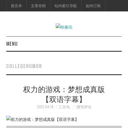
留言本
文章存档
站内索引导航
如何订阅
MENU
首页
COLLEGEHUMOR
映像快讯
权力的游戏：梦想成真版
预告片
【双语字幕】
海报剧照
2013-04-14
三月鸟
撰写评论
脱口秀