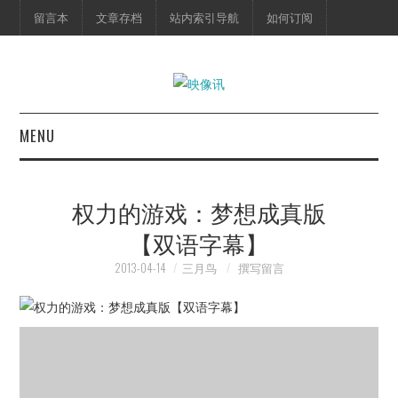
留言本
文章存档
站内索引导航
如何订阅
MENU
首页
权力的游戏：梦想成真版
映像快讯
【双语字幕】
预告片
2013-04-14
三月鸟
撰写留言
海报剧照
脱口秀