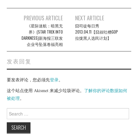
Post
PREVIOUS ARTICLE
NEXT ARTICLE
navigation
《星际迷航：暗黑无
囧司徒每日秀
界》(STAR TREK INTO
2013.04.11【囧叔吐槽GOP
DARKNESS)新海报三联发
拉拢黑人选民计划】
企业号坠落卷福亮相
发表回复
要发表评论，您必须先
登录
。
这个站点使用 Akismet 来减少垃圾评论。
了解你的评论数据如何
被处理
。
Search
for: