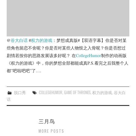
杂七杂八
美剧英剧
电影档期
@
谷大白话
#
权力的游戏
：梦想成真版#【双语字幕】你是否对某
些角色留恋不舍呢？你是否对某些人物恨之入骨呢？你是否想过
推荐电影
剧情若按你的思路发展该多好呢？ 在
CollegeHumor
制作的动画版
《权力的游戏》中，你的梦想全部都能成真P.S.看完之后我整个人
都”吧啦吧吧”了….
脱口秀
COLLEGEHUMOR
,
GAME OF THRONES
,
权力的游戏
,
谷大白
话
三月鸟
MORE POSTS