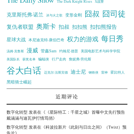
The Dark Knight Rises
X战警
囧叔
囧司徒
克里斯托弗·诺兰
变形金刚
冰与火之歌
奥斯卡
复仇者联盟
扣叔
扣扣熊报告
扣扣熊
每日秀
权力的游戏
星球大战
本尼迪克特·康伯巴奇
漫威
管鑫Sam
汤姆·克鲁斯
约翰尼·德普
美国电影艺术与科学学院
蝙蝠侠
行尸走肉
美国队长
詹妮弗·劳伦斯
获奖名单
谷大白话
迪士尼
霍比特人
迈克尔·法斯宾德
钢铁侠
雷神
黑暗骑士崛起
近期评论
数字化转型
发表在《
《星际特工：千星之城》首曝中文先行预告
戴涵涵与迪瓦伊打情骂俏
》
数字化转型
发表在《
科波拉新片《此刻与日出之间》（Twixt）预
告片
》