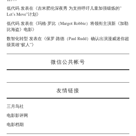
低代码
发表在《
吉米肥伦深夜秀 为支持呼吁儿童加强锻炼的”
Let’s Move”计划
》
低代码
发表在《
玛格·罗比（Margot Robbie）将领衔主演新《加勒
比海盗》电影
》
数智化转型
发表在《
保罗·路德（Paul Rudd）确认出演漫威迷你超
级英雄“蚁人”
》
微信公共帐号
友情链接
三月鸟社
电影影评网
电影档期