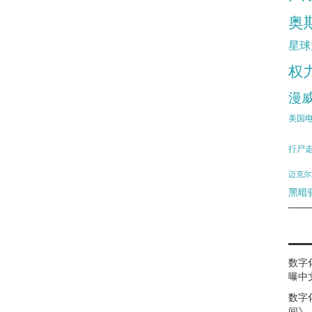
奥
星球
权
漫
美国
行尸
迈克尔
黑暗
数字
曝中
数字
间》（