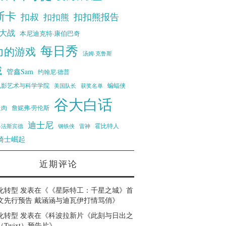
斯卡
扣叔
扣扣熊报告
扣扣熊
大战
本尼迪克特·康伯巴奇
每日秀
力的游戏
汤姆·克鲁斯
威
管鑫Sam
约翰尼·德普
蝙蝠侠
电影艺术与科学学院
美国队长
获奖名单
谷大白话
走肉
詹妮弗·劳伦斯
迪士尼
霍比特人
·法斯宾德
钢铁侠
雷神
骑士崛起
近期评论
化转型
发表在《
《星际特工：千星之城》首
文先行预告 戴涵涵与迪瓦伊打情骂俏
》
化转型
发表在《
科波拉新片《此刻与日出之
Twixt）预告片
》