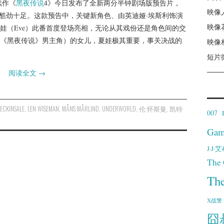
续作《
黑夜传说
4》今日发布了全新两分半钟剧场版预告片，
映像
酷劲十足。这款预告中，关键新角色、由英迪娅·埃斯利饰演
映像
娃（Eve）此番首度登场亮相，无论从其戏份还是角色间的交
《黑夜传说》男主角）的女儿，夏娃极其重要，事关决战的
映像
短片
阅读全文
→
BECKINSALE
,
LEN WISEMAN
,
MÅNS MÅRLIND
,
UNDERWORLD
,
伦·怀斯曼
,
凯特·
007
Gam
J·J
The 
Th
X战警
囧