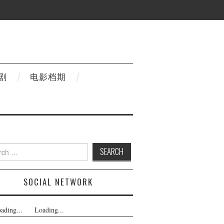
剧
电影档期
h
SOCIAL NETWORK
ading...
Loading...