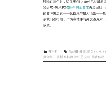
时隔近三个月，吸血鬼/狼人系列电影最新
紧身衣+黑风衣的
凯特·贝金赛尔
再度回归，
的赛琳娜之女——吸血鬼与狼人混血——夏
谈我们都得知，作为赛琳娜与男友迈克尔（
成败。
预告片
AWAKENING
,
BJÖRN STEIN
,
KATE 
贝金赛尔
,
曼斯·马林德
,
比约恩·史坦
,
黑夜传说