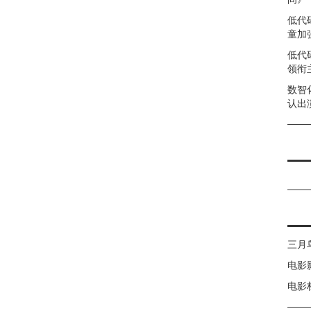
低代
童加强
低代
领衔
数智
认出
三月
电影
电影