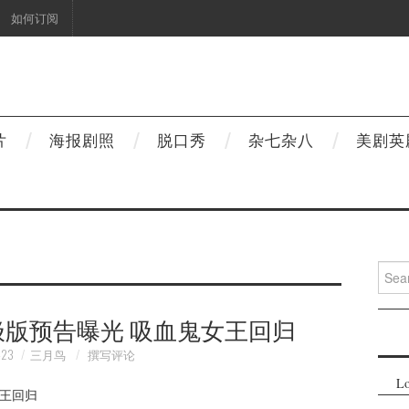
如何订阅
片
海报剧照
脱口秀
杂七杂八
美剧英
Searc
for:
极版预告曝光 吸血鬼女王回归
-23
三月鸟
撰写评论
Lo