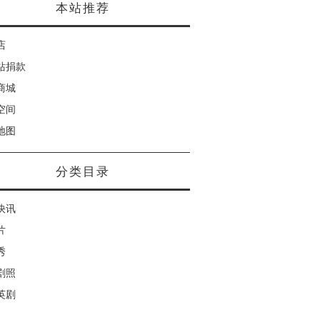
本站推荐
店
站捐款
商城
空间
地图
分类目录
快讯
片
秀
剧照
英剧