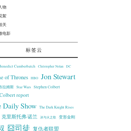
人物
花絮
相关
微电影
标签云
Benedict Cumberbatch
Christopher Nolan
DC
Jon Stewart
e of Thrones
HBO
·艾布拉姆斯
Stephen Colbert
Star Wars
Colbert report
e Daily Show
The Dark Knight Rises
克里斯托弗·诺兰
变形金刚
冰与火之歌
叔
囧司徒
复仇者联盟