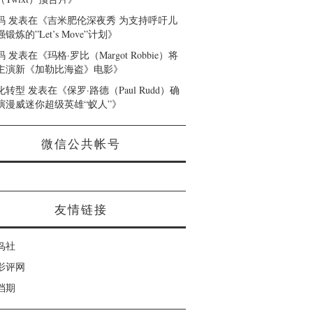
码
发表在《
吉米肥伦深夜秀 为支持呼吁儿
锻炼的”Let’s Move”计划
》
码
发表在《
玛格·罗比（Margot Robbie）将
主演新《加勒比海盗》电影
》
化转型
发表在《
保罗·路德（Paul Rudd）确
演漫威迷你超级英雄“蚁人”
》
微信公共帐号
友情链接
鸟社
影评网
档期