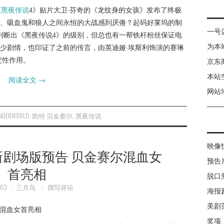
《
黑夜传说
4》贴片大卫·芬奇的《龙纹身的女孩》发布了终极
、吸血鬼和狼人之间永恒的大战感到厌倦？起码好莱坞的制
一号
判断出《黑夜传说4》的级别，但总也有一帮铁杆粉丝保证电
为本
少剧情，也印证了之前的传言，由英迪娅·埃斯利饰演的赛琳
定性作用。
京东
本站
阅读全文
→
网站
NDERWORLD
,
凯特·贝金赛尔
,
黑夜传说
映像
新剧场版预告 贝金赛尔混血女
预告
首亮相
脱口
-03
三月鸟
撰写评论
海报
美剧
奖项