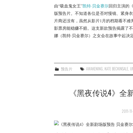
由“吸血鬼女王”
凯特·贝金赛尔
回归主演的
版预告片。不知道各位是否对慢镜、紧身衣
片商还没有，虽然从影片1月的档期看不难
影票房能稳赚不赔。这支新款预告揭露了不
娜（凯特·贝金赛尔）之女会在故事中起决
预告片
AWAKENING
,
KATE BECKINSALE
,
U
《黑夜传说4》全
2011-11