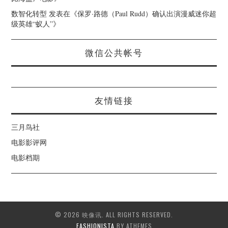
数智化转型
发表在《
保罗·路德（Paul Rudd）确认出演漫威迷你超
级英雄“蚁人”
》
微信公共帐号
友情链接
三月鸟社
电影影评网
电影档期
© 2026 映像讯. ALL RIGHTS RESERVED.
FASHIONISTA
BY ATHEMES