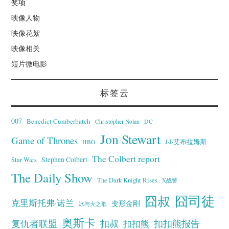
奖项
映像人物
映像花絮
映像相关
短片微电影
标签云
007
Benedict Cumberbatch
Christopher Nolan
DC
Jon Stewart
Game of Thrones
J·J·艾布拉姆斯
HBO
The Colbert report
Stephen Colbert
Star Wars
The Daily Show
The Dark Knight Rises
X战警
囧叔
囧司徒
克里斯托弗·诺兰
变形金刚
冰与火之歌
奥斯卡
复仇者联盟
扣叔
扣扣熊报告
扣扣熊