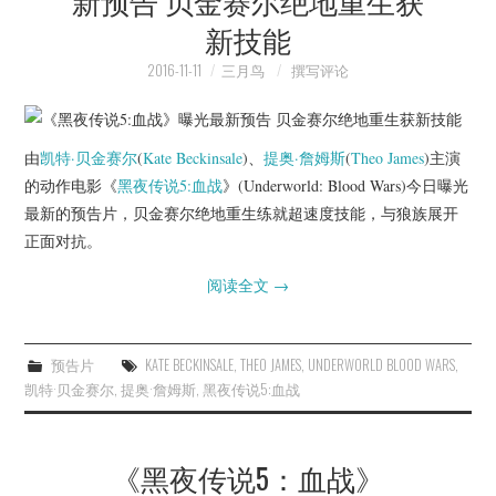
新预告 贝金赛尔绝地重生获
新技能
2016-11-11
三月鸟
撰写评论
由
凯特·贝金赛尔
(
Kate Beckinsale
)、
提奥·詹姆斯
(
Theo James
)主演
的动作电影《
黑夜传说5:血战
》(Underworld: Blood Wars)今日曝光
最新的预告片，贝金赛尔绝地重生练就超速度技能，与狼族展开
正面对抗。
阅读全文
→
预告片
KATE BECKINSALE
,
THEO JAMES
,
UNDERWORLD BLOOD WARS
,
凯特·贝金赛尔
,
提奥·詹姆斯
,
黑夜传说5:血战
《黑夜传说5：血战》