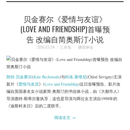
贝金赛尔《爱情与友谊》
(LOVE AND FRIENDSHIP)首曝预
告 改编自简奥斯汀小说
2016-03-24
三月鸟
撰写评论
凯特·贝金赛尔
(
Kate Beckinsale
)与
科洛·塞维尼
(Chloë Sevigny)主演
新片《
爱情与友谊
》(
Love and Friendship
)近日首曝预告。影片改
编自英国著名女小说家简·奥斯汀的书信体小说，由《大都市人》
导演惠特·斯蒂尔曼执导，这也是导演与两位女主演自1998年的
《迪斯科末日》后的二度联手。
阅读全文
→