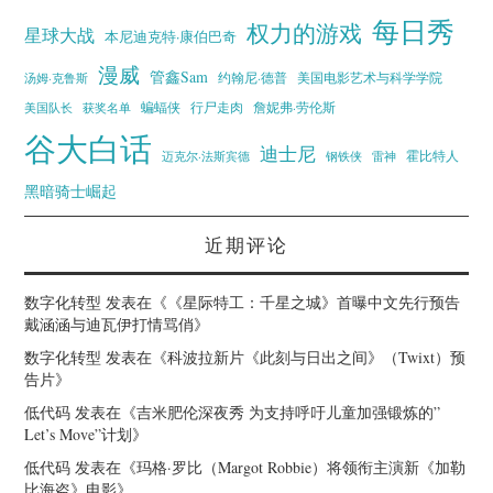
每日秀
权力的游戏
星球大战
本尼迪克特·康伯巴奇
漫威
管鑫Sam
汤姆·克鲁斯
约翰尼·德普
美国电影艺术与科学学院
蝙蝠侠
行尸走肉
美国队长
詹妮弗·劳伦斯
获奖名单
谷大白话
迪士尼
霍比特人
迈克尔·法斯宾德
钢铁侠
雷神
黑暗骑士崛起
近期评论
数字化转型
发表在《
《星际特工：千星之城》首曝中文先行预告
戴涵涵与迪瓦伊打情骂俏
》
数字化转型
发表在《
科波拉新片《此刻与日出之间》（Twixt）预
告片
》
低代码
发表在《
吉米肥伦深夜秀 为支持呼吁儿童加强锻炼的”
Let’s Move”计划
》
低代码
发表在《
玛格·罗比（Margot Robbie）将领衔主演新《加勒
比海盗》电影
》