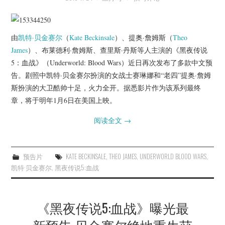
杂七杂八
美剧英剧
由
凯特·贝金赛尔
（
Kate Beckinsale
）、提奥·詹姆斯（
Theo
James
）、布莱德利·詹姆斯、查里斯·丹斯等人主演的《黑夜传说
电影档期
5：血战》（Underworld: Blood Wars）近日再次发布了多款中文预
告。剧照中凯特·贝金赛尔扮演的女战士赛琳娜和“老四”提奥·詹姆
推荐电影
斯扮演的大卫酷帅十足，火力全开。据悉影片作为该系列最终
章，将于明年1月6日在美国上映。
阅读全文
→
预告片
KATE BECKINSALE
,
THEO JAMES
,
UNDERWORLD BLOOD WARS
,
凯特·贝金赛尔
,
黑夜传说5:血战
《黑夜传说5:血战》曝光最