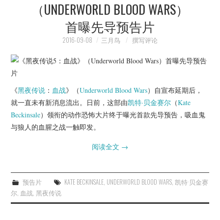
（UNDERWORLD BLOOD WARS）
首曝先导预告片
2016-09-08
三月鸟
撰写评论
《
黑夜传说
：
血战
》（
Underworld Blood Wars
）自宣布延期后，
就一直未有新消息流出。日前，这部由
凯特·贝金赛尔
（
Kate
Beckinsale
）领衔的动作恐怖大片终于曝光首款先导预告，吸血鬼
与狼人的血腥之战一触即发。
阅读全文
→
预告片
KATE BECKINSALE
,
UNDERWORLD BLOOD WARS
,
凯特·贝金赛
尔
,
血战
,
黑夜传说