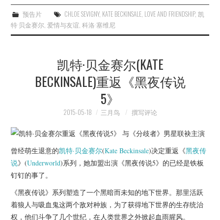
预告片
CHLOE SEVIGNY
,
KATE BECKINSALE
,
LOVE AND FRIENDSHIP
,
凯
特·贝金赛尔
,
爱情与友谊
,
科洛·塞维尼
凯特·贝金赛尔(KATE
BECKINSALE)重返《黑夜传说
5》
2015-05-18
三月鸟
撰写评论
曾经萌生退意的
凯特·贝金赛尔
(
Kate Beckinsale
)决定重返《
黑夜传
说
》(
Underworld
)系列，她加盟出演《黑夜传说5》的已经是铁板
钉钉的事了。
《黑夜传说》系列塑造了一个黑暗而未知的地下世界。那里活跃
着狼人与吸血鬼这两个敌对种族，为了获得地下世界的生存统治
权，他们斗争了几个世纪，在人类世界之外掀起血雨腥风。