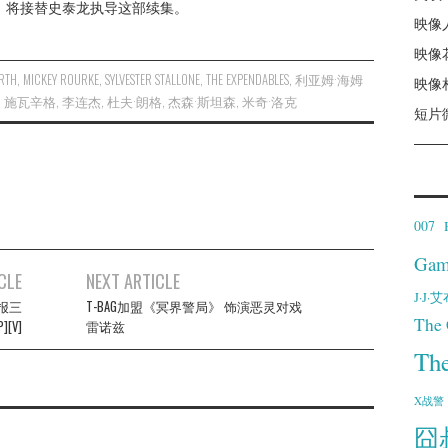
West）将接替史泰龙执导这部续集。
映像
映像
RTH
,
MICKEY ROURKE
,
SYLVESTER STALLONE
,
THE EXPENDABLES
,
利亚姆·海姆
映像
,
施瓦辛格
,
李连杰
,
杜夫·朗格
,
杰森·斯坦森
,
米奇·洛克
短片
007
Gam
CLE
NEXT ARTICLE
J·J
报三
T-BAG加盟《冥界警局》 饰演恶灵对戏
The 
[V]
雷诺兹
Th
X战警
囧