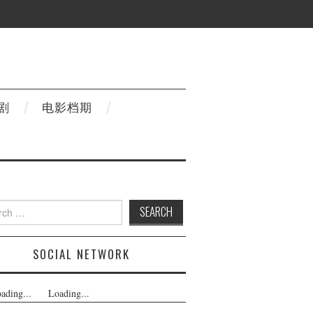
剧
电影档期
h
SOCIAL NETWORK
ading...
Loading...