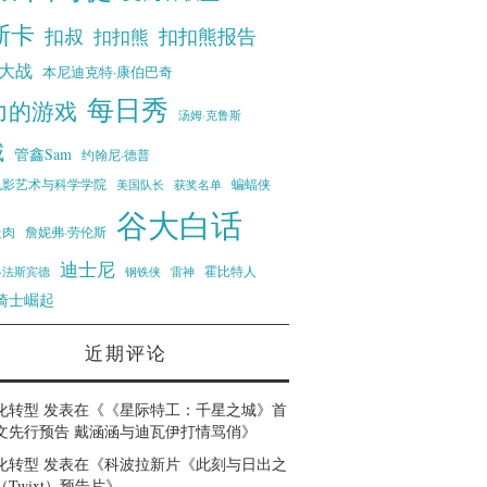
斯卡
扣叔
扣扣熊报告
扣扣熊
大战
本尼迪克特·康伯巴奇
每日秀
力的游戏
汤姆·克鲁斯
威
管鑫Sam
约翰尼·德普
蝙蝠侠
电影艺术与科学学院
美国队长
获奖名单
谷大白话
走肉
詹妮弗·劳伦斯
迪士尼
霍比特人
·法斯宾德
钢铁侠
雷神
骑士崛起
近期评论
化转型
发表在《
《星际特工：千星之城》首
文先行预告 戴涵涵与迪瓦伊打情骂俏
》
化转型
发表在《
科波拉新片《此刻与日出之
Twixt）预告片
》