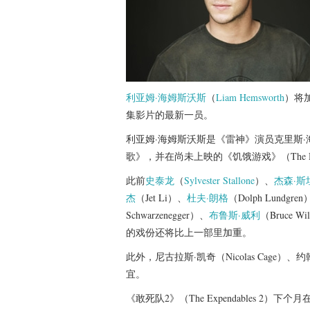
利亚姆·海姆斯沃斯
（
Liam Hemsworth
）将
集影片的最新一员。
利亚姆·海姆斯沃斯是《雷神》演员克里斯
歌》，并在尚未上映的《饥饿游戏》（The Hu
此前
史泰龙
（
Sylvester Stallone
）、
杰森·斯
杰
（Jet Li）、
杜夫·朗格
（Dolph Lundgre
Schwarzenegger）、
布鲁斯·威利
（Bruce
的戏份还将比上一部里加重。
此外，尼古拉斯·凯奇（Nicolas Cage）、
宜。
《敢死队2》（The Expendables 2