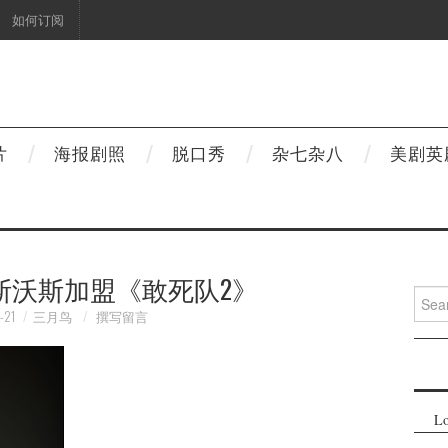
如何订阅
片
海报剧照
脱口秀
杂七杂八
美剧英
斯沃斯加盟《敢死队2》
Searc
for:
-21
三月鸟
撰写留言
Lo