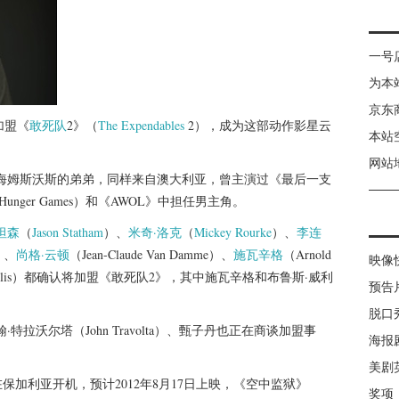
一号
为本
京东
加盟《
敢死队
2》（
The Expendables
2），成为这部动作影星云
本站
网站
·海姆斯沃斯的弟弟，同样来自澳大利亚，曾主演过《最后一支
nger Games）和《AWOL》中担任男主角。
坦森
（
Jason Statham
）、
米奇·洛克
（
Mickey Rourke
）、
李连
n）、
尚格·云顿
（Jean-Claude Van Damme）、
施瓦辛格
（Arnold
映像
 Willis）都确认将加盟《敢死队2》，其中施瓦辛格和布鲁斯·威利
预告
脱口
约翰·特拉沃尔塔（John Travolta）、甄子丹也正在商谈加盟事
海报
美剧
）下个月在保加利亚开机，预计2012年8月17日上映，《空中监狱》
奖项