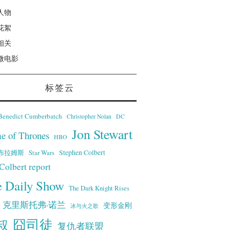
人物
花絮
相关
微电影
标签云
Benedict Cumberbatch
Christopher Nolan
DC
Jon Stewart
e of Thrones
HBO
·艾布拉姆斯
Stephen Colbert
Star Wars
Colbert report
e Daily Show
The Dark Knight Rises
克里斯托弗·诺兰
变形金刚
冰与火之歌
叔
囧司徒
复仇者联盟