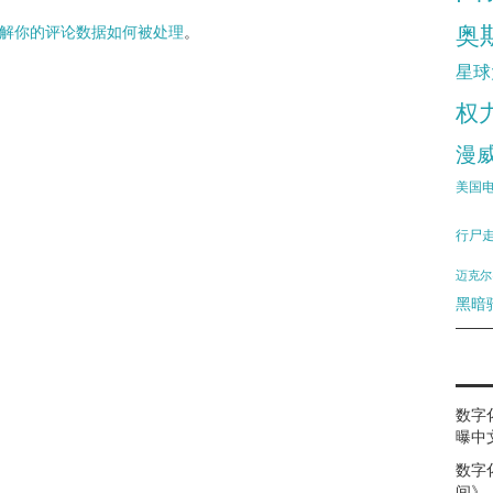
奥
解你的评论数据如何被处理
。
星球
权
漫
美国
行尸
迈克尔
黑暗
数字
曝中
数字
间》（