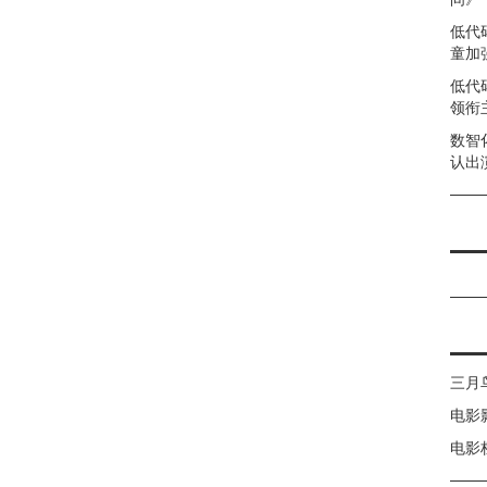
低代
童加强
低代
领衔
数智
认出
三月
电影
电影