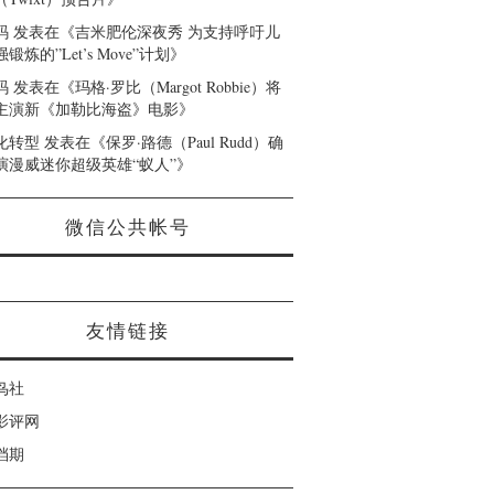
码
发表在《
吉米肥伦深夜秀 为支持呼吁儿
锻炼的”Let’s Move”计划
》
码
发表在《
玛格·罗比（Margot Robbie）将
主演新《加勒比海盗》电影
》
化转型
发表在《
保罗·路德（Paul Rudd）确
演漫威迷你超级英雄“蚁人”
》
微信公共帐号
友情链接
鸟社
影评网
档期