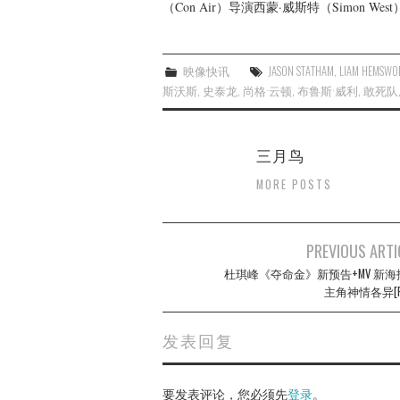
（Con Air）导演西蒙·威斯特（Simon 
映像快讯
JASON STATHAM
,
LIAM HEMSWO
斯沃斯
,
史泰龙
,
尚格·云顿
,
布鲁斯·威利
,
敢死队
三月鸟
MORE POSTS
Post
PREVIOUS ARTI
navigation
杜琪峰《夺命金》新预告+MV 新海
主角神情各异[P]
发表回复
要发表评论，您必须先
登录
。