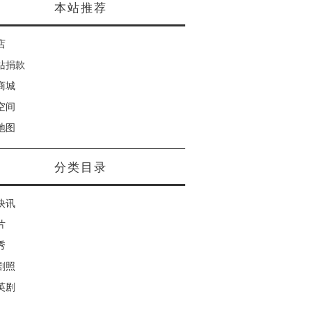
本站推荐
店
站捐款
商城
空间
地图
分类目录
快讯
片
秀
剧照
英剧