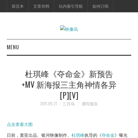
留言本
文章存档
站内索引导航
如何订阅
MENU
首页
杜琪峰《夺命金》新预告
映像快讯
+MV 新海报三主角神情各异
[P][V]
预告片
2011-09-21
三月鸟
撰写留言
海报剧照
点击查看大图
脱口秀
日前，寰亚出品、银河映像制作、
杜琪峰
执导的《
夺命金
》曝光