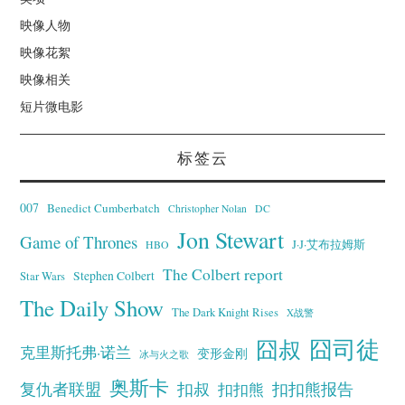
映像人物
映像花絮
映像相关
短片微电影
标签云
007
Benedict Cumberbatch
Christopher Nolan
DC
Jon Stewart
Game of Thrones
J·J·艾布拉姆斯
HBO
The Colbert report
Stephen Colbert
Star Wars
The Daily Show
The Dark Knight Rises
X战警
囧叔
囧司徒
克里斯托弗·诺兰
变形金刚
冰与火之歌
奥斯卡
复仇者联盟
扣叔
扣扣熊报告
扣扣熊