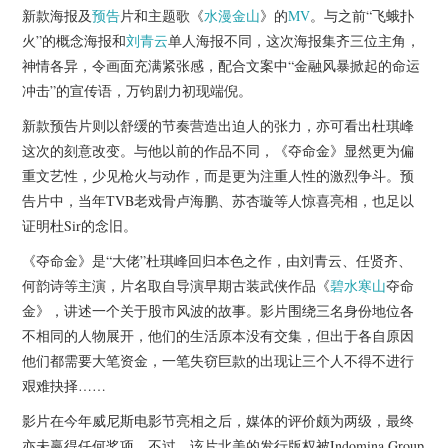
杂七杂八
新款海报及
预告
片和主题歌《
水漫金山
》的
MV
。与之前“飞蛾扑
火”的概念海报和
刘青云
单人海报不同，这次海报集齐三位主角，
美剧英剧
神情各异，令画面充满紧张感，配合文案中“金融风暴掀起的命运
冲击”的宣传语，万钧剧力初现端倪。
电影档期
新款预告片则以舒缓的节奏营造出迫人的张力，亦可看出杜琪峰
这次的刻意改变。与他以前的作品不同，《夺命金》显然更为偏
推荐电影
重文艺性，少见枪火与动作，而是更为注重人性的激烈争斗。预
告片中，当年TVB老戏骨卢海鹏、苏杏璇等人惊喜亮相，也足以
证明杜Sir的念旧。
《夺命金》是“大佬”杜琪峰回归本色之作，由刘青云、任贤齐、
何韵诗等主演，片名取自导演早期古装武侠作品《
碧水寒山
夺命
金》，讲述一个关于股市风波的故事。影片围绕三名身份地位各
不相同的人物展开，他们的生活原本没有交集，但出于各自原因
他们都需要大笔资金，一笔失窃巨款的出现让三个人不得不进行
艰难抉择……
影片在今年威尼斯电影节亮相之后，媒体的评价颇为两级，最终
亦未赢得任何奖项，不过，该片北美的发行版权被Indomina Group