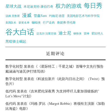
每日秀
权力的游戏
星球大战
本尼迪克特·康伯巴奇
漫威
管鑫Sam
汤姆·克鲁斯
约翰尼·德普
美国电影艺术与科学学院
蝙蝠侠
行尸走肉
美国队长
詹妮弗·劳伦斯
获奖名单
谷大白话
迪士尼
霍比特人
迈克尔·法斯宾德
钢铁侠
雷神
黑暗骑士崛起
近期评论
数字化转型
发表在《
《星际特工：千星之城》首曝中文先行预告
戴涵涵与迪瓦伊打情骂俏
》
数字化转型
发表在《
科波拉新片《此刻与日出之间》（Twixt）预
告片
》
低代码
发表在《
吉米肥伦深夜秀 为支持呼吁儿童加强锻炼的”
Let’s Move”计划
》
低代码
发表在《
玛格·罗比（Margot Robbie）将领衔主演新《加勒
比海盗》电影
》