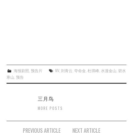
海报剧照
,
预告片
MV
,
刘青云
,
夺命金
,
杜琪峰
,
水漫金山
,
碧水
寒山
,
预告
三月鸟
MORE POSTS
Post
PREVIOUS ARTICLE
NEXT ARTICLE