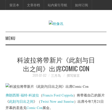
留言本
文章存档
站内索引导航
如何订阅
MENU
首页
科波拉将带新片《此刻与日
映像快讯
出之间》出席COMIC CON
预告片
2011-07-02
三月鸟
撰写留言
海报剧照
弗朗西斯·福特·科波拉
（
Francis Ford Coppola
）将带着自己的新片
脱口秀
《
此刻与日出之间
》（
Twixt Now and Sunrise
）出席今年7月21日
开幕的圣迭戈
Comic Con
展会。