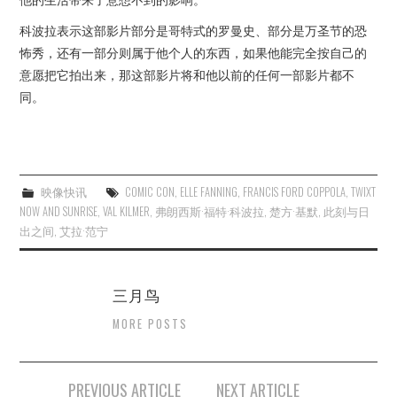
科波拉表示这部影片部分是哥特式的罗曼史、部分是万圣节的恐
怖秀，还有一部分则属于他个人的东西，如果他能完全按自己的
意愿把它拍出来，那这部影片将和他以前的任何一部影片都不
同。
映像快讯
COMIC CON
,
ELLE FANNING
,
FRANCIS FORD COPPOLA
,
TWIXT
NOW AND SUNRISE
,
VAL KILMER
,
弗朗西斯·福特·科波拉
,
楚方·基默
,
此刻与日
出之间
,
艾拉·范宁
三月鸟
MORE POSTS
Post
PREVIOUS ARTICLE
NEXT ARTICLE