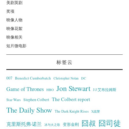
美剧英剧
奖项
映像人物
映像花絮
映像相关
短片微电影
标签云
007
Benedict Cumberbatch
Christopher Nolan
DC
Jon Stewart
Game of Thrones
J·J·艾布拉姆斯
HBO
The Colbert report
Stephen Colbert
Star Wars
The Daily Show
The Dark Knight Rises
X战警
囧叔
囧司徒
克里斯托弗·诺兰
变形金刚
冰与火之歌