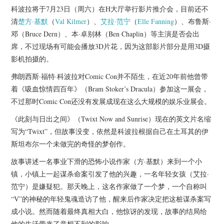
杂七杂八
科波拉将于7月23日（周六）在H大厅举行影片推介会，目前还不
清
楚方·基默
（
Val Kilmer
）、
艾拉·范宁
（
Elle Fanning
）、布鲁斯·
美剧英剧
邓（Bruce Dern）、本·卓别林（Ben Chaplin）等主演是否会出
席，不过现场有可能会播放3D片花，因为这部影片部分是用3D摄
电影档期
影机拍摄的。
弗朗西斯·福特·科波拉对Comic Con并不陌生，在近20年前他曾带
推荐电影
着《吸血惊情四百年》（Bram Stoker’s Dracula）参加这一展会，
不过那时Comic Con还没有发展成现在这么大规模的娱乐业展会。
《此刻与日出之间》（Twixt Now and Sunrise）现在的英文片名缩
写为“Twixt”，但故事没变，依然是科波拉根据自己在土耳其的伊
斯坦布尔一个未做完的奇怪的梦创作。
故事讲述一名事业下滑的恐怖小说作家（方·基默）来到一个小
镇，小镇上一起谋杀命案引发了他的兴趣，一名年轻女孩（艾拉·
范宁）是嫌疑犯。那天晚上，这名作家做了一个梦，一个自称叫
“V”的神秘的年轻鬼魂造访了他，醒来后作家决定把这桩谋杀案写
成小说。然而随着最终真相大白，他惊讶的发现，故事的结局给
他的生活带来了意想不到的影响。