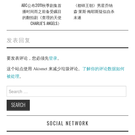
navigation
ABC公布2011秋季剧集首
《都铎王朝》男星乔纳
播时间而之前备受瞩目
森·莱斯·梅耶斯疑似自杀
的翻拍剧《查理的天使
未遂
CHARLIE’S ANGELS》
发表回复
要发表评论，您必须先
登录
。
这个站点使用 Akismet 来减少垃圾评论。
了解你的评论数据如何
被处理
。
Search
for:
SOCIAL NETWORK