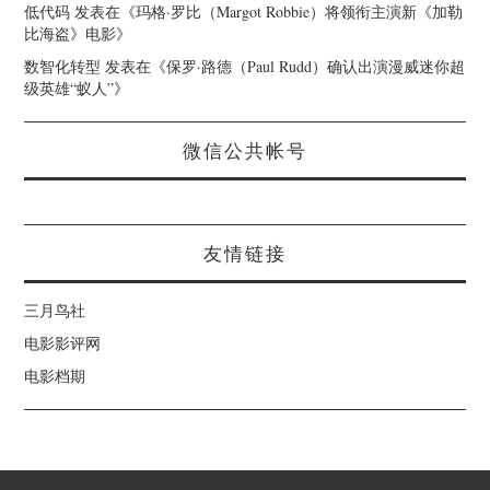
低代码
发表在《
玛格·罗比（Margot Robbie）将领衔主演新《加勒
比海盗》电影
》
数智化转型
发表在《
保罗·路德（Paul Rudd）确认出演漫威迷你超
级英雄“蚁人”
》
微信公共帐号
友情链接
三月鸟社
电影影评网
电影档期