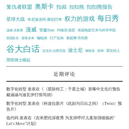
奥斯卡
复仇者联盟
扣叔
扣扣熊报告
扣扣熊
每日秀
权力的游戏
星球大战
本尼迪克特·康伯巴奇
漫威
管鑫Sam
汤姆·克鲁斯
约翰尼·德普
美国电影艺术与科学学院
蝙蝠侠
行尸走肉
美国队长
詹妮弗·劳伦斯
获奖名单
谷大白话
迪士尼
霍比特人
迈克尔·法斯宾德
钢铁侠
雷神
黑暗骑士崛起
近期评论
数字化转型
发表在《
《星际特工：千星之城》首曝中文先行预告
戴涵涵与迪瓦伊打情骂俏
》
数字化转型
发表在《
科波拉新片《此刻与日出之间》（Twixt）预
告片
》
低代码
发表在《
吉米肥伦深夜秀 为支持呼吁儿童加强锻炼的”
Let’s Move”计划
》