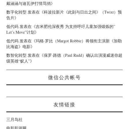
戴涵涵与迪瓦伊打情骂俏
》
数字化转型
发表在《
科波拉新片《此刻与日出之间》（Twixt）预
告片
》
低代码
发表在《
吉米肥伦深夜秀 为支持呼吁儿童加强锻炼的”
Let’s Move”计划
》
低代码
发表在《
玛格·罗比（Margot Robbie）将领衔主演新《加勒
比海盗》电影
》
数智化转型
发表在《
保罗·路德（Paul Rudd）确认出演漫威迷你超
级英雄“蚁人”
》
微信公共帐号
友情链接
三月鸟社
电影影评网