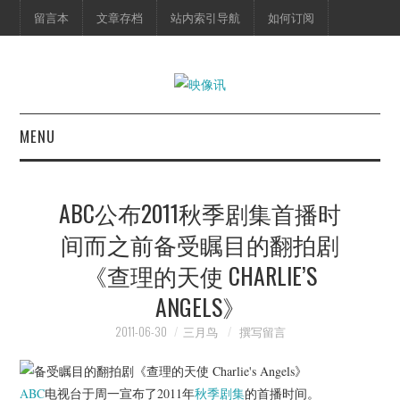
留言本
文章存档
站内索引导航
如何订阅
MENU
首页
ABC公布2011秋季剧集首播时
映像快讯
间而之前备受瞩目的翻拍剧
《查理的天使 CHARLIE’S
预告片
ANGELS》
海报剧照
2011-06-30
三月鸟
撰写留言
脱口秀
ABC
电视台于周一宣布了2011年
秋季剧集
的首播时间。