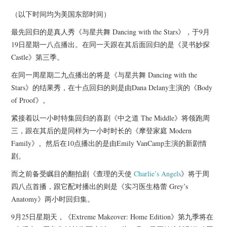
杂七杂八
（以下时间均为美国东部时间）
美剧英剧
最先回归的是真人秀《与星共舞 Dancing with the Stars》，于9月
19日星期一八点播出。在同一天跟在其后面回归的是《灵书妙探
电影档期
Castle》第三季。
在同一周星期二九点播出的将是《与星共舞 Dancing with the
推荐电影
Stars》的结果秀，在十点回归的则是由Dana Delany主演的《Body
of Proof》。
紧接着以一小时特集回归的喜剧《中之道 The Middle》将领跑周
三，跟在其后的是同样为一小时时长的《摩登家庭 Modern
Family》。然后在10点播出的是由Emily VanCamp主演的新剧情
剧。
而之前备受瞩目的翻拍剧《查理的天使
Charlie’s Angels
》将于周
四八点首播，跟它配对播出的则是《实习医生格蕾 Grey’s
Anatomy》两小时回归集。
9月25日星期天，《Extreme Makeover: Home Edition》第九季将在