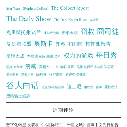
The Colbert report
Stephen Colbert
Star Wars
The Daily Show
The Dark Knight Rises
X战警
囧叔
囧司徒
克里斯托弗·诺兰
变形金刚
冰与火之歌
奥斯卡
复仇者联盟
扣叔
扣扣熊报告
扣扣熊
每日秀
权力的游戏
星球大战
本尼迪克特·康伯巴奇
漫威
管鑫Sam
汤姆·克鲁斯
约翰尼·德普
美国电影艺术与科学学院
蝙蝠侠
行尸走肉
美国队长
詹妮弗·劳伦斯
获奖名单
谷大白话
迪士尼
霍比特人
迈克尔·法斯宾德
钢铁侠
雷神
黑暗骑士崛起
近期评论
数字化转型
发表在《
《星际特工：千星之城》首曝中文先行预告