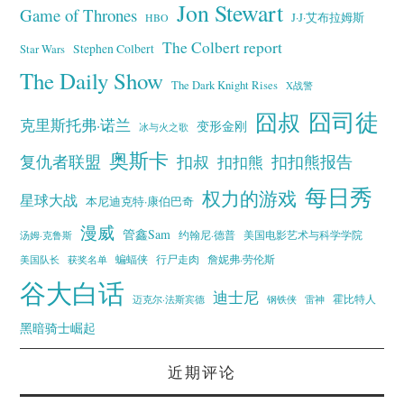
Jon Stewart
Game of Thrones
J·J·艾布拉姆斯
HBO
The Colbert report
Stephen Colbert
Star Wars
The Daily Show
The Dark Knight Rises
X战警
囧叔
囧司徒
克里斯托弗·诺兰
变形金刚
冰与火之歌
奥斯卡
复仇者联盟
扣叔
扣扣熊报告
扣扣熊
每日秀
权力的游戏
星球大战
本尼迪克特·康伯巴奇
漫威
管鑫Sam
汤姆·克鲁斯
约翰尼·德普
美国电影艺术与科学学院
蝙蝠侠
行尸走肉
美国队长
詹妮弗·劳伦斯
获奖名单
谷大白话
迪士尼
霍比特人
迈克尔·法斯宾德
钢铁侠
雷神
黑暗骑士崛起
近期评论