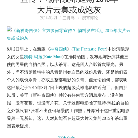
大片云集或成炮灰
2014-10-21
三月鸟
撰写评论
8月2日早上，在新版《
神奇四侠
》(
The Fantastic Four
)中扮演隐形
女的女星
凯特·玛拉
(
Kate Mara
)在推特晒图，发布她与扮演其他三
侠的男星的自拍合照，以庆杀青。这是四人合影首次曝光。另
外，尚不清楚推特中的杀青是指她自己的戏份杀青、还是他们四
个人的戏份杀青，亦或是整部电影的杀青。但无论如何，都表明
这部预定于2015年8月7日上映的超级英雄电影临近完工。但自那
以后，关于《新神奇四侠》并没有任何官方消息发布，没有海
报、没有花絮、也没有片花。关于这部电影除了凯特·玛拉的自拍
之外就只有3张看不出任何场景的工作照，外界对于这部重启电影
显然一无所知。这让人对其能否在超级大片云集的2015年杀出重
围表示疑虑。