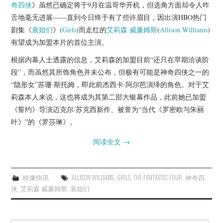
奇四侠
》虽然已确定将于9月在温哥华开机，但选角方面却令人咋
舌地毫无进展——直到今日终于有了些许眉目，因出演HBO热门
剧集《
衰姐们
》(
Girls
)而走红的
艾莉森·威廉姆斯
(
Allison Williams
)
有望成为加盟本片的首位主演。
根据内幕人士透露的信息，艾莉森的加盟目前“还只在早期洽谈阶
段”，而虽然其所饰角色并未公布，但极有可能是神奇四侠之一的
“隐形女”苏珊·斯托姆，即此前杰西卡·阿尔芭演绎的角色。对于艾
莉森本人来说，这也将成为其第二部大银幕作品，此前她已加盟
《誓约》导演迈克尔·苏克西新作、被誉为“当代《罗密欧与朱丽
叶》”的《罗莎琳》。
阅读全文
→
映像快讯
ALLISON WILLIAMS
,
GIRLS
,
THE FANTASTIC FOUR
,
神奇四
侠
,
艾莉森·威廉姆斯
,
衰姐们