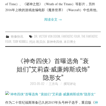
of Time）、《诸神之怒》（Wrath of the Titans）等影片，另外
2016年上映的游戏改编电影《魔兽世界》（Warcraft）中也有他。
阅读全文
→
映像快讯
DR. VICTOR VON DOOM
,
FANTASTIC FOUR
,
THE FANTASTIC
FOUR
,
TOBY KEBBELL
,
托比·凯贝尔
,
新神奇四侠
,
末日博士
《神奇四侠》首曝选角 “衰
姐们”艾莉森·威廉姆斯或饰”
隐形女”
2013-05-02
三月鸟
撰写评论
作为二十世纪福斯筹备已久的2015年头号种子选手，重启版《
神