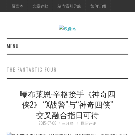
留言本
文章存档
站内索引导航
如何订阅
MENU
首页
THE FANTASTIC FOUR
映像快讯
曝布莱恩·辛格接手《神奇四
预告片
侠2》 “X战警”与“神奇四侠”
海报剧照
交叉融合指日可待
脱口秀
2015-07-08
三月鸟
撰写评论