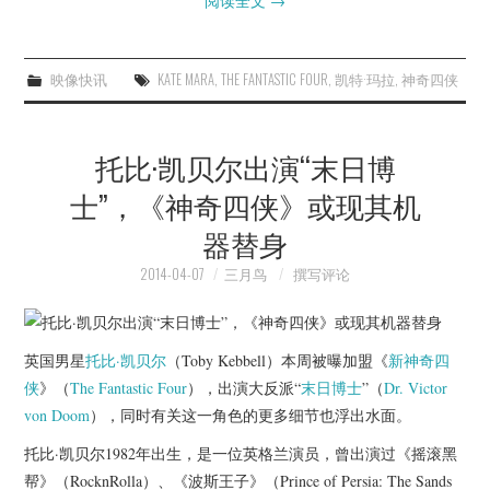
阅读全文
→
映像快讯
KATE MARA
,
THE FANTASTIC FOUR
,
凯特·玛拉
,
神奇四侠
托比·凯贝尔出演“末日博
士”，《神奇四侠》或现其机
器替身
2014-04-07
三月鸟
撰写评论
英国男星
托比·凯贝尔
（Toby Kebbell）本周被曝加盟《
新神奇四
侠
》（
The Fantastic Four
），出演大反派“
末日博士
”（
Dr. Victor
von Doom
），同时有关这一角色的更多细节也浮出水面。
托比·凯贝尔1982年出生，是一位英格兰演员，曾出演过《摇滚黑
帮》（RocknRolla）、《波斯王子》（Prince of Persia: The Sands