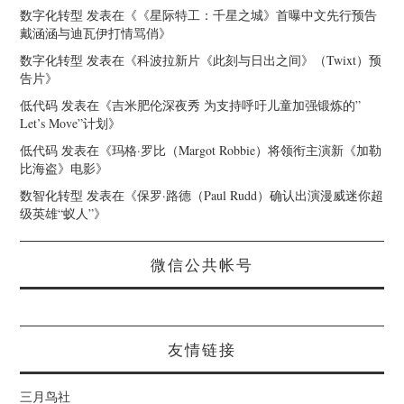
数字化转型
发表在《
《星际特工：千星之城》首曝中文先行预告
戴涵涵与迪瓦伊打情骂俏
》
数字化转型
发表在《
科波拉新片《此刻与日出之间》（Twixt）预
告片
》
低代码
发表在《
吉米肥伦深夜秀 为支持呼吁儿童加强锻炼的”
Let’s Move”计划
》
低代码
发表在《
玛格·罗比（Margot Robbie）将领衔主演新《加勒
比海盗》电影
》
数智化转型
发表在《
保罗·路德（Paul Rudd）确认出演漫威迷你超
级英雄“蚁人”
》
微信公共帐号
友情链接
三月鸟社