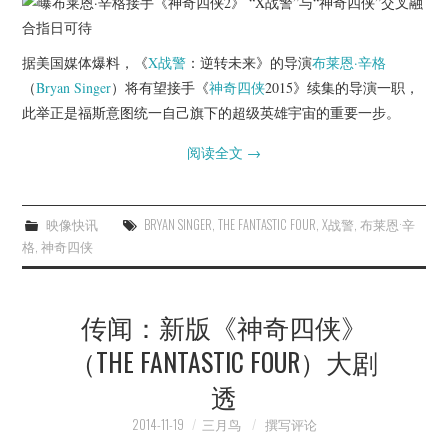
杂七杂八
美剧英剧
据美国媒体爆料，《
X战警
：逆转未来》的导演
布莱恩·辛格
（
Bryan Singer
）将有望接手《
神奇四侠
2015》续集的导演一职，
电影档期
此举正是福斯意图统一自己旗下的超级英雄宇宙的重要一步。
阅读全文
→
推荐电影
映像快讯
BRYAN SINGER
,
THE FANTASTIC FOUR
,
X战警
,
布莱恩·辛
格
,
神奇四侠
传闻：新版《神奇四侠》
（THE FANTASTIC FOUR）大剧
透
2014-11-19
三月鸟
撰写评论