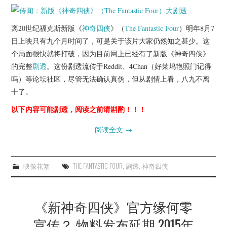
离20世纪福克斯新版《
神奇四侠
》（
The Fantastic Four
）明年8月7
日上映只有九个月时间了，可是关于该片大家仍然知之甚少。这
个局面很快就将打破，因为目前网上已经有了新版《神奇四侠》
的完整
剧透
。这份剧透流传于Reddit、4Chan（好莱坞艳照门记得
吗）等论坛社区，尽管无法确认真伪，但从剧情上看，八九不离
十了。
以下内容可能剧透，阅读之前请斟酌！！！
阅读全文
→
映像花絮
THE FANTASTIC FOUR
,
剧透
,
神奇四侠
《新神奇四侠》官方缘何零
宣传？ 物料发布延期 2015年