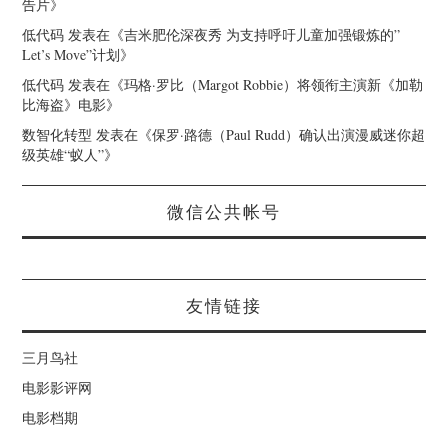
告片
》
低代码
发表在《
吉米肥伦深夜秀 为支持呼吁儿童加强锻炼的”
Let’s Move”计划
》
低代码
发表在《
玛格·罗比（Margot Robbie）将领衔主演新《加勒
比海盗》电影
》
数智化转型
发表在《
保罗·路德（Paul Rudd）确认出演漫威迷你超
级英雄“蚁人”
》
微信公共帐号
友情链接
三月鸟社
电影影评网
电影档期