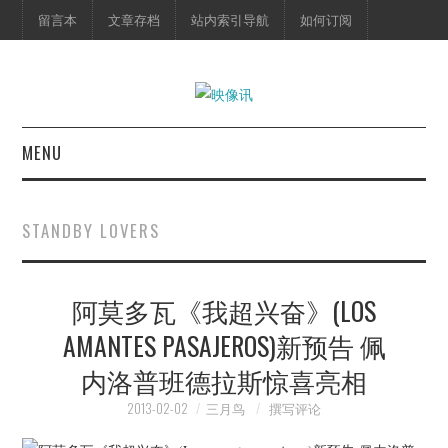
留言本
文章存档
站内索引导航
如何订阅
MENU
首页
STANDBY LOVERS
映像快讯
阿莫多瓦《我超兴奋》(LOS
预告片
AMANTES PASAJEROS)新预告 佩
海报剧照
内洛普班德拉斯惊喜亮相
脱口秀
2013-02-02
三月鸟
撰写评论