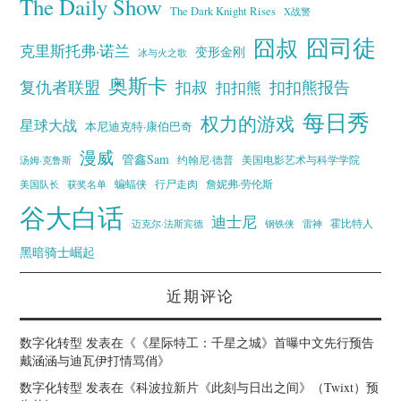
The Daily Show
The Dark Knight Rises
X战警
囧叔
囧司徒
克里斯托弗·诺兰
变形金刚
冰与火之歌
奥斯卡
复仇者联盟
扣叔
扣扣熊报告
扣扣熊
每日秀
权力的游戏
星球大战
本尼迪克特·康伯巴奇
漫威
管鑫Sam
汤姆·克鲁斯
约翰尼·德普
美国电影艺术与科学学院
蝙蝠侠
行尸走肉
美国队长
詹妮弗·劳伦斯
获奖名单
谷大白话
迪士尼
霍比特人
迈克尔·法斯宾德
钢铁侠
雷神
黑暗骑士崛起
近期评论
数字化转型
发表在《
《星际特工：千星之城》首曝中文先行预告
戴涵涵与迪瓦伊打情骂俏
》
数字化转型
发表在《
科波拉新片《此刻与日出之间》（Twixt）预