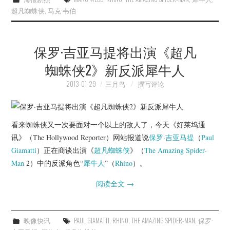
超凡蜘蛛侠
,
马克·韦伯
保罗·吉亚马提将出演《超凡
蜘蛛侠2》新反派犀牛人
2013-01-29
三月鸟
撰写评论
看来蜘蛛侠又一次要面对一个以上的敌人了，今天《好莱坞通
讯》（The Hollywood Reporter）网站报道说
保罗·吉亚马提
（
Paul
Giamatti
）正在商谈出演《
超凡蜘蛛侠
》（
The Amazing Spider-
Man
2）中的反派角色“
犀牛人
”（
Rhino
）。
阅读全文
→
映像快讯
PAUL GIAMATTI
,
RHINO
,
THE AMAZING SPIDER-MAN
,
保罗·