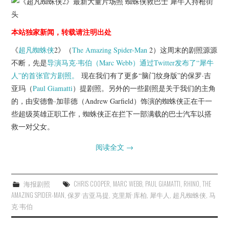
杂七杂八
美剧英剧
本站独家新闻，转载请注明出处
《
超凡蜘蛛侠
2》（
The Amazing Spider-Man
2）这周末的剧照源源
电影档期
不断，先是
导演马克·韦伯（Marc Webb）通过Twitter发布了“犀牛
人”的首张官方剧照。
现在我们有了更多“脑门纹身版”的保罗·吉
推荐电影
亚玛（
Paul Giamatti
）提剧照。另外的一些剧照是关于我们的主角
的，由安德鲁·加菲德（Andrew Garfield）饰演的蜘蛛侠正在干一
些超级英雄正职工作，蜘蛛侠正在拦下一部满载的巴士汽车以搭
救一对父女。
阅读全文
→
海报剧照
CHRIS COOPER
,
MARC WEBB
,
PAUL GIAMATTI
,
RHINO
,
THE
AMAZING SPIDER-MAN
,
保罗·吉亚马提
,
克里斯·库柏
,
犀牛人
,
超凡蜘蛛侠
,
马
克·韦伯