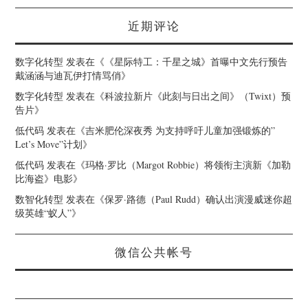
近期评论
数字化转型
发表在《
《星际特工：千星之城》首曝中文先行预告
戴涵涵与迪瓦伊打情骂俏
》
数字化转型
发表在《
科波拉新片《此刻与日出之间》（Twixt）预
告片
》
低代码
发表在《
吉米肥伦深夜秀 为支持呼吁儿童加强锻炼的”
Let’s Move”计划
》
低代码
发表在《
玛格·罗比（Margot Robbie）将领衔主演新《加勒
比海盗》电影
》
数智化转型
发表在《
保罗·路德（Paul Rudd）确认出演漫威迷你超
级英雄“蚁人”
》
微信公共帐号