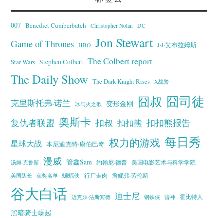
007
Benedict Cumberbatch
Christopher Nolan
DC
Jon Stewart
Game of Thrones
J·J·艾布拉姆斯
HBO
The Colbert report
Stephen Colbert
Star Wars
The Daily Show
The Dark Knight Rises
X战警
囧叔
囧司徒
克里斯托弗·诺兰
变形金刚
冰与火之歌
奥斯卡
复仇者联盟
扣叔
扣扣熊报告
扣扣熊
每日秀
权力的游戏
星球大战
本尼迪克特·康伯巴奇
漫威
管鑫Sam
汤姆·克鲁斯
约翰尼·德普
美国电影艺术与科学学院
蝙蝠侠
行尸走肉
美国队长
詹妮弗·劳伦斯
获奖名单
谷大白话
迪士尼
霍比特人
迈克尔·法斯宾德
钢铁侠
雷神
黑暗骑士崛起