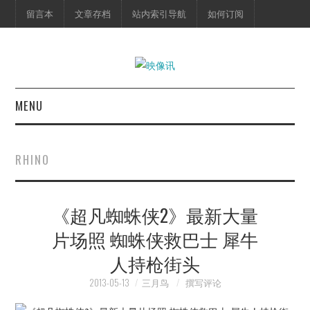
留言本
文章存档
站内索引导航
如何订阅
MENU
首页
RHINO
映像快讯
《超凡蜘蛛侠2》最新大量
预告片
片场照 蜘蛛侠救巴士 犀牛
海报剧照
人持枪街头
脱口秀
2013-05-13
三月鸟
撰写评论