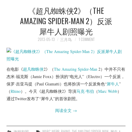
《超凡蜘蛛侠2》（THE
AMAZING SPIDER-MAN 2）反派
犀牛人剧照曝光
2013-05-13
三月鸟
1 COMMENT
在电影《
超凡蜘蛛侠
2》（
The Amazing Spider-Man
2）中并不只有
杰米·福克斯（Jamie Foxx）扮演的“电光人”（Electro）一个反派，
保罗·吉亚马提（Paul Giamatti）也将扮演一个反派角色“
犀牛人
”
（
Rhino
）。今天《超凡蜘蛛侠2》导演
马克·韦伯
（
Marc Webb
）
通过Twitter发布了“犀牛人”的首张剧照。
阅读全文
→
海报剧照
MARC WEBB
,
RHINO
,
THE AMAZING SPIDER-MAN
,
犀牛人
,