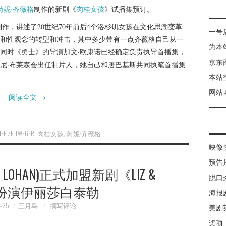
芮妮·齐薇格
制作的新剧《
肉桂女孩
》试播集预订。
作，讲述了20世纪70年前后4个洛杉矶女孩在文化思潮变革
一号
和性观念的转型和冲击，其中多少带有一点齐薇格自己从一
为本
同时《勇士》的导演加文·欧康诺已经确定负责执导首播集，
京东
尼·布莱森会出任制片人，她自己和唐巴基斯共同执笔首播集
本站
网站
阅读全文
→
NEE ZELLWEGER
,
肉桂女孩
,
芮妮·齐薇格
映像
预告
Y LOHAN)正式加盟新剧《LIZ &
脱口
》 扮演伊丽莎白泰勒
海报
-25
三月鸟
撰写评论
美剧
奖项