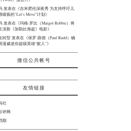
码
发表在《
吉米肥伦深夜秀 为支持呼吁儿
锻炼的”Let’s Move”计划
》
码
发表在《
玛格·罗比（Margot Robbie）将
主演新《加勒比海盗》电影
》
化转型
发表在《
保罗·路德（Paul Rudd）确
演漫威迷你超级英雄“蚁人”
》
微信公共帐号
友情链接
鸟社
影评网
档期