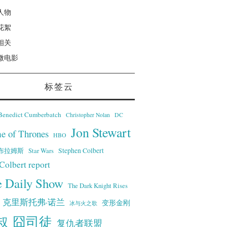
人物
花絮
相关
微电影
标签云
Benedict Cumberbatch
Christopher Nolan
DC
Jon Stewart
e of Thrones
HBO
·艾布拉姆斯
Stephen Colbert
Star Wars
Colbert report
e Daily Show
The Dark Knight Rises
克里斯托弗·诺兰
变形金刚
冰与火之歌
叔
囧司徒
复仇者联盟