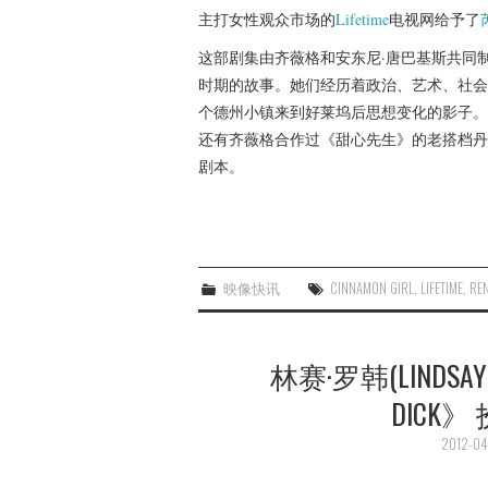
主打女性观众市场的
Lifetime
电视网给予了
这部剧集由齐薇格和安东尼·唐巴基斯共同制
时期的故事。她们经历着政治、艺术、社会
个德州小镇来到好莱坞后思想变化的影子。
还有齐薇格合作过《甜心先生》的老搭档丹
剧本。
映像快讯
CINNAMON GIRL
,
LIFETIME
,
RE
林赛·罗韩(LINDSA
DICK
2012-04