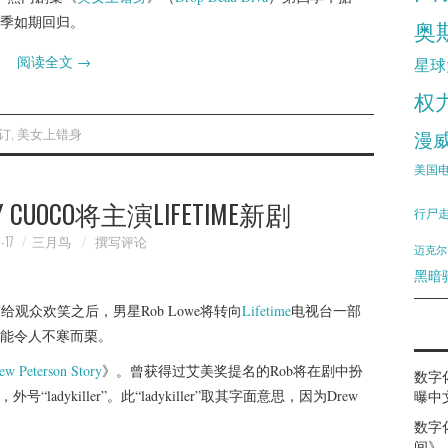
夏季如期回归。
奥
阅读全文
→
星球
权
订
,
美女上错身
漫
美国
EY CUOCO将主演LIFETIME新剧
行尸
-17
三月鸟
撰写评论
迈克尔
黑暗
给观众欢笑之后，男星Rob Lowe将转向
Lifetime
电视台一部
能令人不寒而栗。
ew Peterson Story
》。曾获得过艾美奖提名的Rob将在剧中扮
数字
号“ladykiller”。此“ladykiller”取其字面意思，因为Drew
曝中
数字
间》（