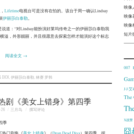
映像
性，
Lifetime
电视台可是没有在怕的。该台于周一确认Lindsay
映像
演
伊丽莎白泰勒
。
映像
布该消息是说道：“对Lindsay能扮演好莱坞传奇之一的伊丽莎白泰勒我
短片
横溢，外形靓丽，并且很愿意去探索怎样才能演好这个标志
阅读全文
→
007
& DICK
,
伊丽莎白泰勒
,
林赛·罗韩
Gam
J·J
The 
布续订热剧《美女上错身》第四季
Th
-26
三月鸟
撰写评论
X战警
囧
下热门剧集《
美女上错身
》（
Drop Dead Diva
）第四季，据