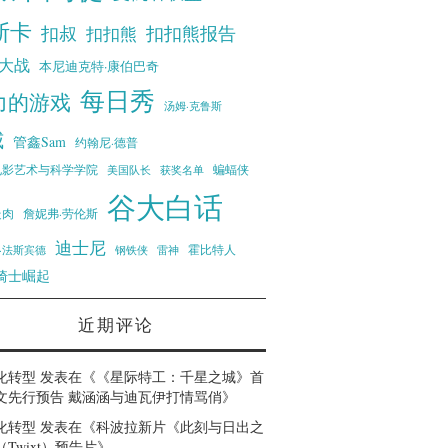
斯卡
扣叔
扣扣熊报告
扣扣熊
大战
本尼迪克特·康伯巴奇
每日秀
力的游戏
汤姆·克鲁斯
威
管鑫Sam
约翰尼·德普
蝙蝠侠
电影艺术与科学学院
美国队长
获奖名单
谷大白话
走肉
詹妮弗·劳伦斯
迪士尼
霍比特人
·法斯宾德
钢铁侠
雷神
骑士崛起
近期评论
化转型
发表在《
《星际特工：千星之城》首
文先行预告 戴涵涵与迪瓦伊打情骂俏
》
化转型
发表在《
科波拉新片《此刻与日出之
Twixt）预告片
》