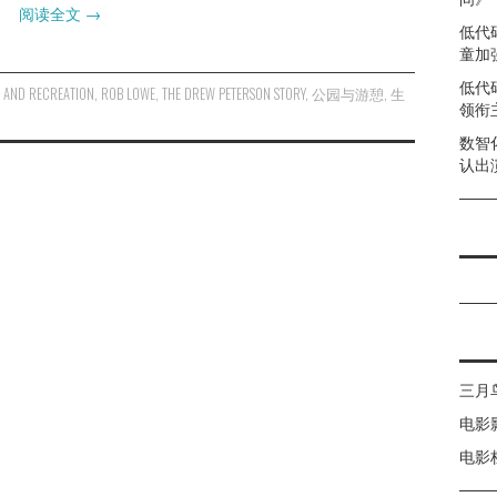
阅读全文
→
低代
童加强
低代
 AND RECREATION
,
ROB LOWE
,
THE DREW PETERSON STORY
,
公园与游憩
,
生
领衔
数智
认出
三月
电影
电影