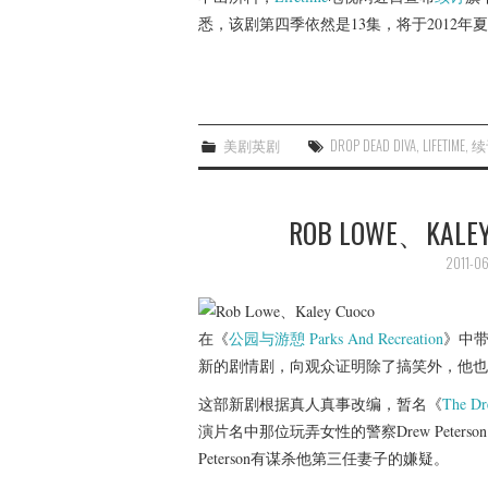
悉，该剧第四季依然是13集，将于2012年
美剧英剧
DROP DEAD DIVA
,
LIFETIME
,
续
ROB LOWE、KAL
2011-06
在《
公园与游憩
Parks And Recreation
》中带
新的剧情剧，向观众证明除了搞笑外，他也
这部新剧根据真人真事改编，暂名《
The Dr
演片名中那位玩弄女性的警察Drew Peterson，外
Peterson有谋杀他第三任妻子的嫌疑。