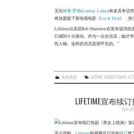
无论
林赛·罗韩
(
Lindsay Lohan
)有多具争议
将加盟旗下新电视电影《
Liz & Dick
》，扮
Lifetime台高层Rob Sharenow在宣
们感到十分激动。作为一位女演员，她才华
性人物。这样的演员是很罕见的。”
美剧英剧
LIFETIME
,
LINDSAY LOHAN
,
LIZ 
LIFETIME宣
2011-09
不出所料，
Lifetime
电视网近日宣布
续订
旗