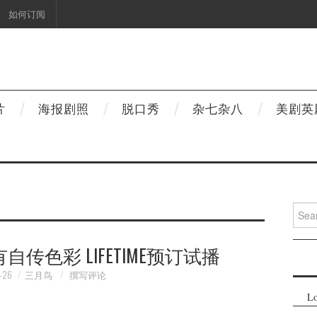
如何订阅
片
海报剧照
脱口秀
杂七杂八
美剧英
Searc
for:
传色彩 LIFETIME预订试播
-26
三月鸟
撰写评论
Lo