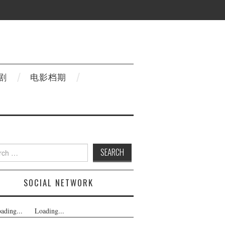
剧
电影档期
h
SOCIAL NETWORK
ading...
Loading...