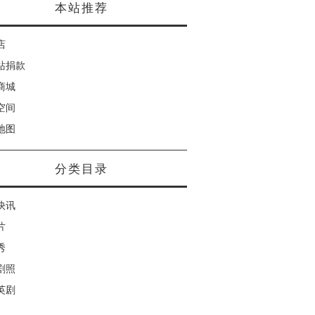
本站推荐
店
站捐款
商城
空间
地图
分类目录
快讯
片
秀
剧照
英剧