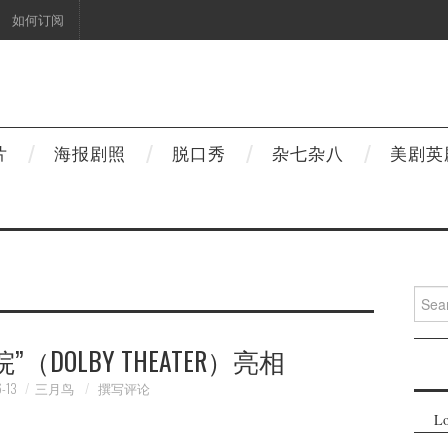
如何订阅
片
海报剧照
脱口秀
杂七杂八
美剧英
Searc
for:
（DOLBY THEATER）亮相
-13
三月鸟
撰写评论
Lo