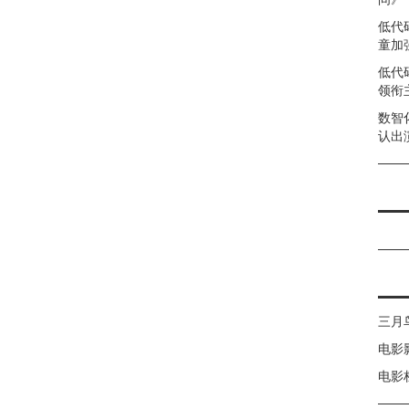
低代
童加强
低代
领衔
数智
认出
三月
电影
电影