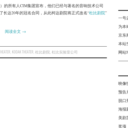
院）的所有人CIM集团宣布，他们已经与著名的音响技术公司
了长达20年的冠名合同，从此柯达剧院将正式改名“
杜比剧院
”
一号
为本
阅读全文
→
京东
本站
THEATER
,
KODAK THEATER
,
杜比剧院
,
杜比实验室公司
网站
映像
预告
脱口
海报
美剧
奖项