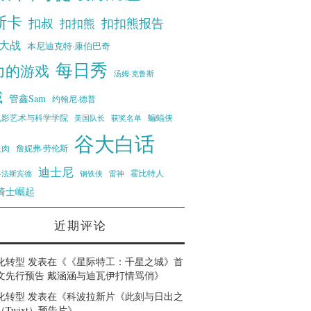
斯卡
扣叔
扣扣熊报告
扣扣熊
大战
本尼迪克特·康伯巴奇
每日秀
力的游戏
汤姆·克鲁斯
威
管鑫Sam
约翰尼·德普
蝙蝠侠
电影艺术与科学学院
美国队长
获奖名单
谷大白话
走肉
詹妮弗·劳伦斯
迪士尼
霍比特人
·法斯宾德
钢铁侠
雷神
骑士崛起
近期评论
化转型
发表在《
《星际特工：千星之城》首
文先行预告 戴涵涵与迪瓦伊打情骂俏
》
化转型
发表在《
科波拉新片《此刻与日出之
Twixt）预告片
》