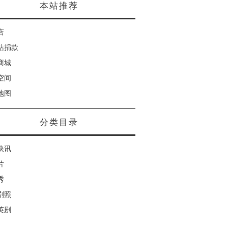
本站推荐
店
站捐款
商城
空间
地图
分类目录
快讯
片
秀
剧照
英剧