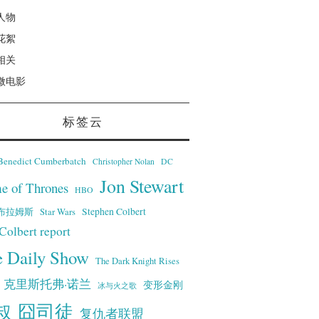
人物
花絮
相关
微电影
标签云
Benedict Cumberbatch
Christopher Nolan
DC
Jon Stewart
e of Thrones
HBO
·艾布拉姆斯
Stephen Colbert
Star Wars
Colbert report
e Daily Show
The Dark Knight Rises
克里斯托弗·诺兰
变形金刚
冰与火之歌
叔
囧司徒
复仇者联盟