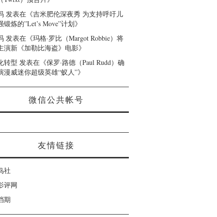
码
发表在《
吉米肥伦深夜秀 为支持呼吁儿
锻炼的”Let’s Move”计划
》
码
发表在《
玛格·罗比（Margot Robbie）将
主演新《加勒比海盗》电影
》
化转型
发表在《
保罗·路德（Paul Rudd）确
演漫威迷你超级英雄“蚁人”
》
微信公共帐号
友情链接
鸟社
影评网
档期