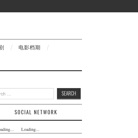
剧
电影档期
h
SOCIAL NETWORK
ading...
Loading...