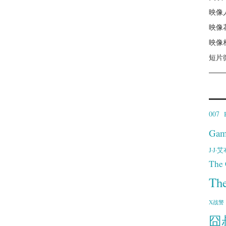
映像
映像
映像
短片
007
Gam
J·J
The 
Th
X战警
囧