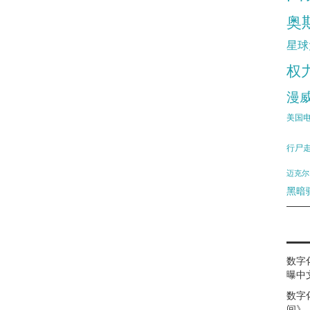
奥
星球
权
漫
美国
行尸
迈克尔
黑暗
数字
曝中
数字
间》（