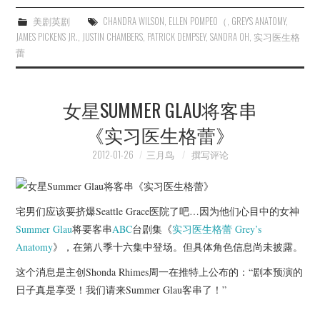
美剧英剧
CHANDRA WILSON
,
ELLEN POMPEO（
,
GREY'S ANATOMY
,
JAMES PICKENS JR.
,
JUSTIN CHAMBERS
,
PATRICK DEMPSEY
,
SANDRA OH
,
实习医生格
蕾
女星SUMMER GLAU将客串
《实习医生格蕾》
2012-01-26
三月鸟
撰写评论
宅男们应该要挤爆Seattle Grace医院了吧…因为他们心目中的女神
Summer Glau
将要客串
ABC
台剧集《
实习医生格蕾
Grey’s
Anatomy
》，在第八季十六集中登场。但具体角色信息尚未披露。
这个消息是主创Shonda Rhimes周一在推特上公布的：“剧本预演的
日子真是享受！我们请来Summer Glau客串了！”