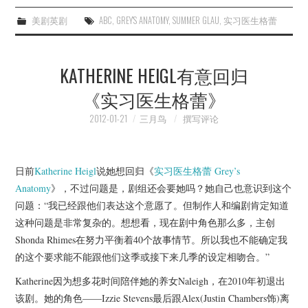
美剧英剧
ABC
,
GREY'S ANATOMY
,
SUMMER GLAU
,
实习医生格蕾
KATHERINE HEIGL有意回归
《实习医生格蕾》
2012-01-21
三月鸟
撰写评论
日前
Katherine Heigl
说她想回归《
实习医生格蕾
Grey’s
Anatomy
》，不过问题是，剧组还会要她吗？她自己也意识到这个
问题：“我已经跟他们表达这个意愿了。但制作人和编剧肯定知道
这种问题是非常复杂的。想想看，现在剧中角色那么多，主创
Shonda Rhimes在努力平衡着40个故事情节。所以我也不能确定我
的这个要求能不能跟他们这季或接下来几季的设定相吻合。”
Katherine因为想多花时间陪伴她的养女Naleigh，在2010年初退出
该剧。她的角色——Izzie Stevens最后跟Alex(Justin Chambers饰)离