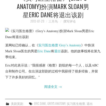
ANATOMY)扮演MARK SLOAN男
星ERIC DANE将退出该剧
2012-07-29
三月鸟
撰写评论
某网站已经确认，在《
实习医生格蕾
Grey’s Anatomy
》中扮演
Mark Sloan医生的男星
Eric Dane
将
退出
该剧。他的故事线将在第九
季结束。
Eric对此表示说：“我很感谢《格蕾》剧组的每一个人，以及ABC
台和制作公司。在出演这部剧的过程中我获得了很多经验，并留
下了许多美好的回忆。”
阅读全文
→
美剧英剧
ERIC DANE
,
GREY'S ANATOMY
,
实习医生格蕾
,
退出