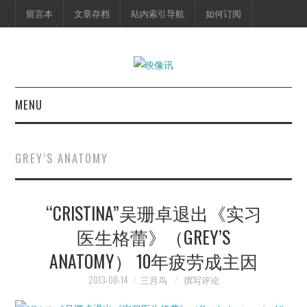
留言本
文章存档
站内索引导航
如何订阅
MENU
首页
GREY’S ANATOMY
映像快讯
“CRISTINA”吴珊卓退出《实习
预告片
医生格蕾》（GREY’S
海报剧照
ANATOMY） 10年疲劳成主因
脱口秀
2013-08-14
三月鸟
撰写评论