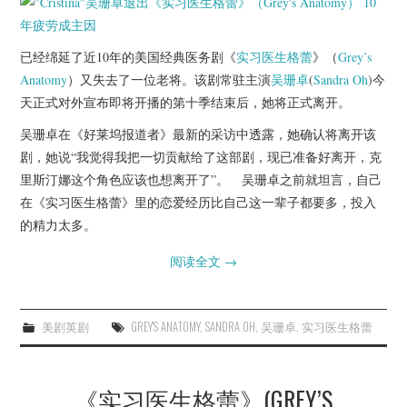
杂七杂八
美剧英剧
已经绵延了近10年的美国经典医务剧《
实习医生格蕾
》（
Grey’s
Anatomy
）又失去了一位老将。该剧常驻主演
吴珊卓
(
Sandra Oh
)今
电影档期
天正式对外宣布即将开播的第十季结束后，她将正式离开。
吴珊卓在《好莱坞报道者》最新的采访中透露，她确认将离开该
推荐电影
剧，她说“我觉得我把一切贡献给了这部剧，现已准备好离开，克
里斯汀娜这个角色应该也想离开了”。 吴珊卓之前就坦言，自己
在《实习医生格蕾》里的恋爱经历比自己这一辈子都要多，投入
的精力太多。
阅读全文
→
美剧英剧
GREY'S ANATOMY
,
SANDRA OH
,
吴珊卓
,
实习医生格蕾
《实习医生格蕾》(GREY’S