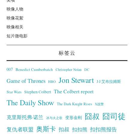
映像人物
映像花絮
映像相关
短片微电影
标签云
007
Benedict Cumberbatch
Christopher Nolan
DC
Jon Stewart
Game of Thrones
J·J·艾布拉姆斯
HBO
The Colbert report
Stephen Colbert
Star Wars
The Daily Show
The Dark Knight Rises
X战警
囧叔
囧司徒
克里斯托弗·诺兰
变形金刚
冰与火之歌
奥斯卡
复仇者联盟
扣叔
扣扣熊报告
扣扣熊