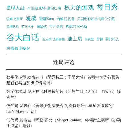
每日秀
权力的游戏
星球大战
本尼迪克特·康伯巴奇
漫威
管鑫Sam
汤姆·克鲁斯
约翰尼·德普
美国电影艺术与科学学院
蝙蝠侠
行尸走肉
美国队长
詹妮弗·劳伦斯
获奖名单
谷大白话
迪士尼
霍比特人
迈克尔·法斯宾德
钢铁侠
雷神
黑暗骑士崛起
近期评论
数字化转型
发表在《
《星际特工：千星之城》首曝中文先行预告
戴涵涵与迪瓦伊打情骂俏
》
数字化转型
发表在《
科波拉新片《此刻与日出之间》（Twixt）预
告片
》
低代码
发表在《
吉米肥伦深夜秀 为支持呼吁儿童加强锻炼的”
Let’s Move”计划
》
低代码
发表在《
玛格·罗比（Margot Robbie）将领衔主演新《加勒
比海盗》电影
》