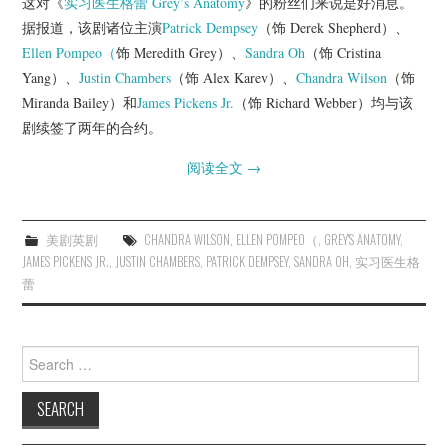
这对《
实习医生格蕾
Grey’s Anatomy
》的粉丝们来说是好消息。
杂七杂八
据报道，该剧诸位主演
Patrick Dempsey
（饰 Derek Shepherd）、
Ellen Pompeo（
饰 Meredith Grey）、
Sandra Oh
（饰 Cristina
美剧英剧
Yang）、
Justin Chambers
（饰 Alex Karev）、
Chandra Wilson
（饰
Miranda Bailey）和
James Pickens Jr.
（饰 Richard Webber）均与该
电影档期
剧续签了两年的合约。
推荐电影
阅读全文
→
美剧英剧
CHANDRA WILSON
,
ELLEN POMPEO（
,
GREY'S ANATOMY
,
JAMES PICKENS JR.
,
JUSTIN CHAMBERS
,
PATRICK DEMPSEY
,
SANDRA OH
,
实习医生格
蕾
Search
for: