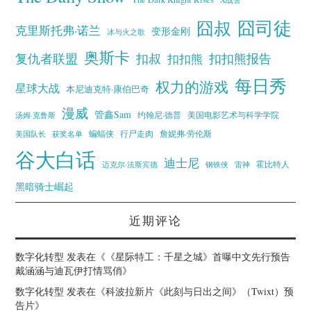
囧叔
囧司徒
克里斯托弗·诺兰
变形金刚
冰与火之歌
奥斯卡
复仇者联盟
扣叔
扣扣熊报告
扣扣熊
每日秀
权力的游戏
星球大战
本尼迪克特·康伯巴奇
漫威
管鑫Sam
汤姆·克鲁斯
约翰尼·德普
美国电影艺术与科学学院
蝙蝠侠
行尸走肉
美国队长
詹妮弗·劳伦斯
获奖名单
谷大白话
迪士尼
霍比特人
迈克尔·法斯宾德
钢铁侠
雷神
黑暗骑士崛起
近期评论
数字化转型
发表在《
《星际特工：千星之城》首曝中文先行预告
戴涵涵与迪瓦伊打情骂俏
》
数字化转型
发表在《
科波拉新片《此刻与日出之间》（Twixt）预
告片
》