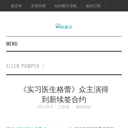
留言本
文章存档
站内索引导航
如何订阅
MENU
首页
ELLEN POMPEO（
映像快讯
《实习医生格蕾》众主演得
预告片
到新续签合约
海报剧照
2012-05-11
三月鸟
撰写评论
脱口秀