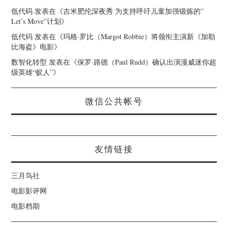
低代码
发表在《
吉米肥伦深夜秀 为支持呼吁儿童加强锻炼的”
Let’s Move”计划
》
低代码
发表在《
玛格·罗比（Margot Robbie）将领衔主演新《加勒
比海盗》电影
》
数智化转型
发表在《
保罗·路德（Paul Rudd）确认出演漫威迷你超
级英雄“蚁人”
》
微信公共帐号
友情链接
三月鸟社
电影影评网
电影档期