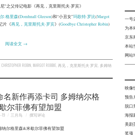
尔·格里森
(
Domhnall Gleeson
)和“小丑女”
玛歌特·罗比
(
Margot
一号
传记片《
再见，克里斯托夫·罗宾
》(
Goodbye Christopher Robin
)
为本
京东
阅读全文
→
本站
网站
 CHRISTOPHER ROBIN
,
MARGOT ROBBIE
,
再见，克里斯托夫·罗宾
,
多姆纳
映像
命名新作再添卡司 多姆纳尔格
预告
米歇尔菲佛有望加盟
脱口
-19
三月鸟
撰写评论
海报
美剧
奖项