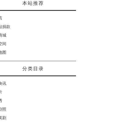
本站推荐
店
站捐款
商城
空间
地图
分类目录
快讯
片
秀
剧照
英剧