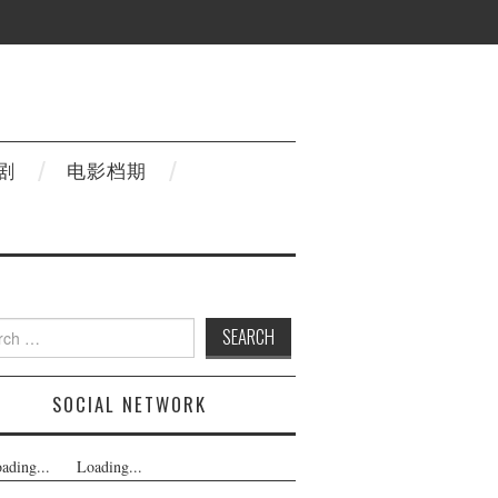
剧
电影档期
h
SOCIAL NETWORK
ading...
Loading...