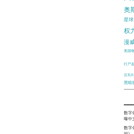
奥
星球
权
漫
美国
行尸
迈克尔
黑暗
数字
曝中
数字
间》（