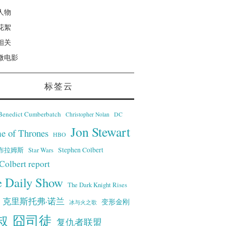
人物
花絮
相关
微电影
标签云
Benedict Cumberbatch
Christopher Nolan
DC
Jon Stewart
e of Thrones
HBO
·艾布拉姆斯
Stephen Colbert
Star Wars
Colbert report
e Daily Show
The Dark Knight Rises
克里斯托弗·诺兰
变形金刚
冰与火之歌
叔
囧司徒
复仇者联盟