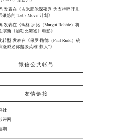
码
发表在《
吉米肥伦深夜秀 为支持呼吁儿
锻炼的”Let’s Move”计划
》
码
发表在《
玛格·罗比（Margot Robbie）将
主演新《加勒比海盗》电影
》
化转型
发表在《
保罗·路德（Paul Rudd）确
演漫威迷你超级英雄“蚁人”
》
微信公共帐号
友情链接
鸟社
影评网
档期