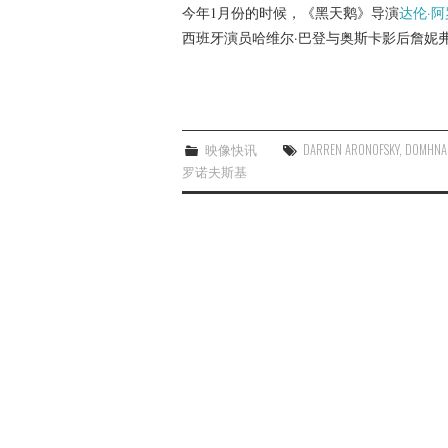
今年1月份的时候，《黑天鹅》导演
达伦·
西班牙演员哈维尔·巴登与奥斯卡影后詹妮
映像快讯
DARREN ARONOFSKY
,
DOMHNAL
罗诺夫斯基