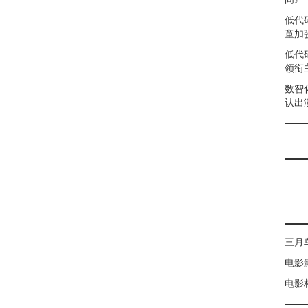
低代
童加强
低代
领衔
数智
认出
三月
电影
电影