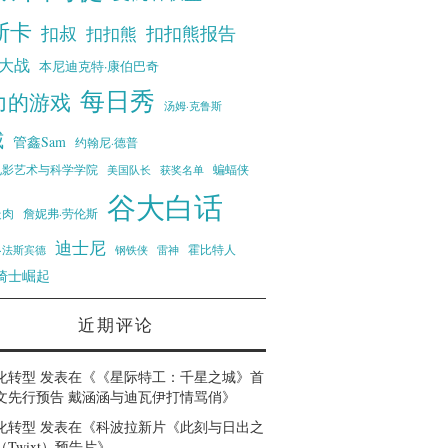
斯卡
扣叔
扣扣熊报告
扣扣熊
大战
本尼迪克特·康伯巴奇
每日秀
力的游戏
汤姆·克鲁斯
威
管鑫Sam
约翰尼·德普
蝙蝠侠
电影艺术与科学学院
美国队长
获奖名单
谷大白话
走肉
詹妮弗·劳伦斯
迪士尼
霍比特人
·法斯宾德
钢铁侠
雷神
骑士崛起
近期评论
化转型
发表在《
《星际特工：千星之城》首
文先行预告 戴涵涵与迪瓦伊打情骂俏
》
化转型
发表在《
科波拉新片《此刻与日出之
Twixt）预告片
》