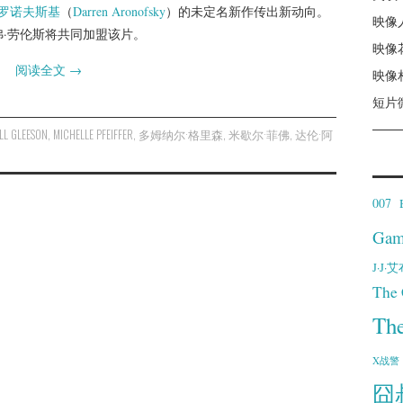
阿罗诺夫斯基
（
Darren Aronofsky
）的未定名新作传出新动向。
映像
弗·劳伦斯将共同加盟该片。
映像
阅读全文
→
映像
短片
L GLEESON
,
MICHELLE PFEIFFER
,
多姆纳尔·格里森
,
米歇尔·菲佛
,
达伦·阿
007
Gam
J·J
The 
Th
X战警
囧