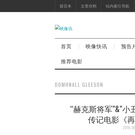
留言本
文章存档
站内索引导航
首页
映像快讯
预告
推荐电影
DOMHNALL GLEESON
“赫克斯将军”&”
传记电影《再
2016-06