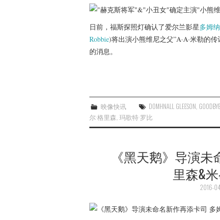
日前，福斯探照灯确认了爱尔兰影星
多姆纳
Robbie
)将出演小熊维尼之父”A·A·米勒的
的消息。
映像快讯
DOMHNALL GLEESON
,
GOODBYE
尔·格里森
,
玛歌特·罗比
《黑天鹅》导演未
里森&
2016-04