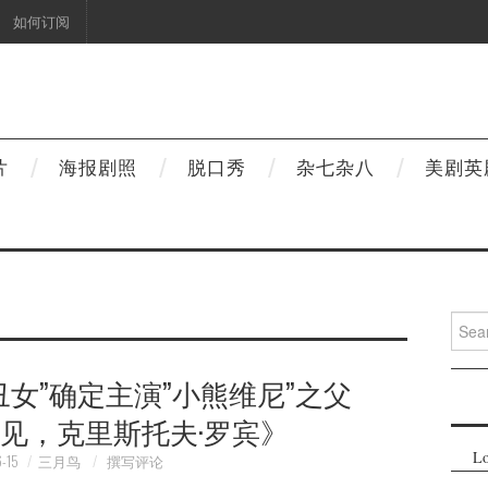
如何订阅
片
海报剧照
脱口秀
杂七杂八
美剧英
Searc
for:
小丑女”确定主演”小熊维尼”之父
见，克里斯托夫·罗宾》
Lo
-15
三月鸟
撰写评论