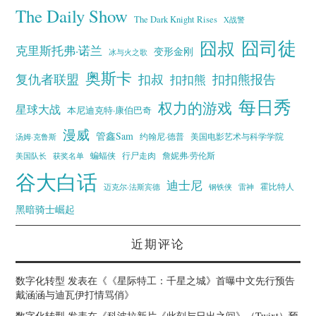
The Daily Show
The Dark Knight Rises
X战警
囧叔
囧司徒
克里斯托弗·诺兰
变形金刚
冰与火之歌
奥斯卡
复仇者联盟
扣叔
扣扣熊报告
扣扣熊
每日秀
权力的游戏
星球大战
本尼迪克特·康伯巴奇
漫威
管鑫Sam
汤姆·克鲁斯
约翰尼·德普
美国电影艺术与科学学院
蝙蝠侠
行尸走肉
美国队长
詹妮弗·劳伦斯
获奖名单
谷大白话
迪士尼
霍比特人
迈克尔·法斯宾德
钢铁侠
雷神
黑暗骑士崛起
近期评论
数字化转型
发表在《
《星际特工：千星之城》首曝中文先行预告
戴涵涵与迪瓦伊打情骂俏
》
数字化转型
发表在《
科波拉新片《此刻与日出之间》（Twixt）预