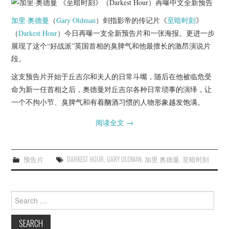
杂七杂八
加里·奥德曼
（
Gary Oldman
）剑指影帝的传记片《
至暗时刻
》
美剧英剧
（
Darkest Hour
）今日再曝一支全新预告片和一张海报。更进一步
展现了这个“好战派”英国首相的臭脾气和他最擅长的激昂演说片
电影档期
段。
这支预告片开始于丘吉尔和夫人的日常斗嘴，随后在他被临危受
推荐电影
命为新一任首相之后，奥德曼对丘吉尔各种日常琐事的演绎，让
一个不拘小节、臭脾气和有着酗酒习惯的人物形象越发饱满。
阅读全文
→
预告片
DARKEST HOUR
,
GARY OLDMAN
,
加里·奥德曼
,
至暗时刻
Search
for: