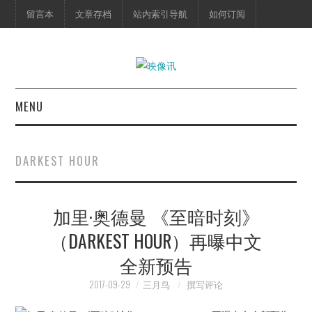
留言本
文章存档
站内索引导航
如何订阅
MENU
首页
DARKEST HOUR
映像快讯
加里·奥德曼 《至暗时刻》
预告片
（DARKEST HOUR）再曝中文
海报剧照
全新预告
脱口秀
2017-09-29
三月鸟
撰写评论