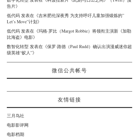
告片
》
低代码
发表在《
吉米肥伦深夜秀 为支持呼吁儿童加强锻炼的”
Let’s Move”计划
》
低代码
发表在《
玛格·罗比（Margot Robbie）将领衔主演新《加勒
比海盗》电影
》
数智化转型
发表在《
保罗·路德（Paul Rudd）确认出演漫威迷你超
级英雄“蚁人”
》
微信公共帐号
友情链接
三月鸟社
电影影评网
电影档期