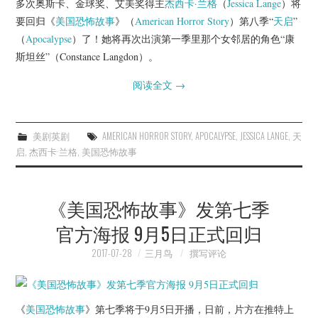
多次奥斯卡、金球奖、艾美奖得主
杰西卡·兰格
（
Jessica Lange
）将
杂七杂八
要回归《
美国恐怖故事
》（
American Horror Story
）第八季“
天启
”
（
Apocalypse
）了！她将再次出演第一季里那个女邻居的角色“康
美剧英剧
斯坦丝”（Constance Langdon）。
电影档期
阅读全文
→
推荐电影
美剧英剧
AMERICAN HORROR STORY
,
APOCALYPSE
,
JESSICA LANGE
,
天
启
,
杰西卡·兰格
,
美国恐怖故事
《美国恐怖故事》发第七季
官方海报 9月5日正式回归
2017-07-28
三月鸟
撰写评论
《
美国恐怖故事
》第七季将于9月5日开播，日前，片方在推特上