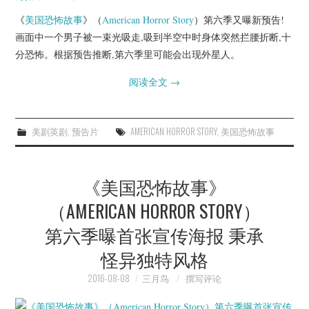
《
美国恐怖故事
》（
American Horror Story
）第六季又曝新预告!
画面中一个男子被一束光吸走,吸到半空中时身体突然拦腰折断,十
分恐怖。根据预告推断,第六季里可能会出现外星人。
阅读全文
→
美剧英剧
,
预告片
AMERICAN HORROR STORY
,
美国恐怖故事
《美国恐怖故事》
（AMERICAN HORROR STORY）
第六季曝首张宣传海报 秉承
怪异独特风格
2016-08-08
三月鸟
撰写评论