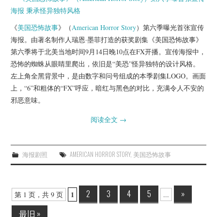
《
美国恐怖故事
》（
American Horror Story
）第六季曝光首张宣传
海报。由著名制作人瑞恩·墨菲打造的获奖剧集《美国恐怖故事》
第六季将于北美当地时间9月14日晚10点在FX开播。宣传海报中，
恐怖的蜘蛛从眼睛里爬出，依旧是“美恐”怪异独特的设计风格。
左上角全黑背景中，是由数字和问号组成的本季剧集LOGO。画面
上，“6”和粗体的“FX”呼应，暗红与黑色的对比，充满令人不安的
邪恶意味。
阅读全文
→
海报剧照
AMERICAN HORROR STORY
,
美国恐怖故事
Post
2
3
4
5
»
1
第 1 页，共 9 页
...
navigation
最旧 »