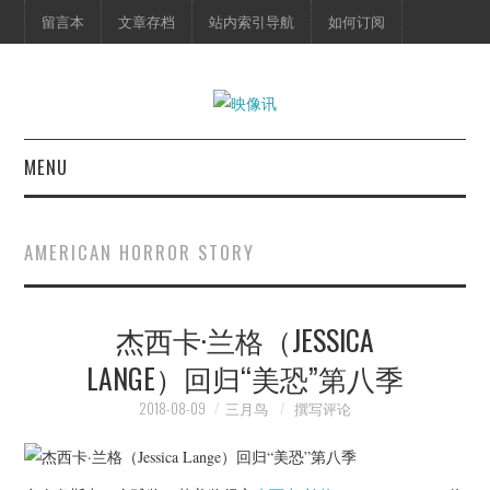
留言本
文章存档
站内索引导航
如何订阅
MENU
首页
AMERICAN HORROR STORY
映像快讯
杰西卡·兰格（JESSICA
预告片
LANGE）回归“美恐”第八季
海报剧照
2018-08-09
三月鸟
撰写评论
脱口秀