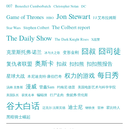
007
Benedict Cumberbatch
Christopher Nolan
DC
Jon Stewart
Game of Thrones
J·J·艾布拉姆斯
HBO
The Colbert report
Stephen Colbert
Star Wars
The Daily Show
The Dark Knight Rises
X战警
囧叔
囧司徒
克里斯托弗·诺兰
变形金刚
冰与火之歌
奥斯卡
复仇者联盟
扣叔
扣扣熊报告
扣扣熊
每日秀
权力的游戏
星球大战
本尼迪克特·康伯巴奇
漫威
管鑫Sam
汤姆·克鲁斯
约翰尼·德普
美国电影艺术与科学学院
蝙蝠侠
行尸走肉
美国队长
詹妮弗·劳伦斯
获奖名单
谷大白话
迪士尼
霍比特人
迈克尔·法斯宾德
钢铁侠
雷神
黑暗骑士崛起