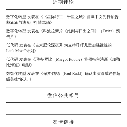
近期评论
数字化转型
发表在《
《星际特工：千星之城》首曝中文先行预告
戴涵涵与迪瓦伊打情骂俏
》
数字化转型
发表在《
科波拉新片《此刻与日出之间》（Twixt）预
告片
》
低代码
发表在《
吉米肥伦深夜秀 为支持呼吁儿童加强锻炼的”
Let’s Move”计划
》
低代码
发表在《
玛格·罗比（Margot Robbie）将领衔主演新《加勒
比海盗》电影
》
数智化转型
发表在《
保罗·路德（Paul Rudd）确认出演漫威迷你超
级英雄“蚁人”
》
微信公共帐号
友情链接