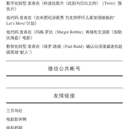
数字化转型
发表在《
科波拉新片《此刻与日出之间》（Twixt）预
告片
》
低代码
发表在《
吉米肥伦深夜秀 为支持呼吁儿童加强锻炼的”
Let’s Move”计划
》
低代码
发表在《
玛格·罗比（Margot Robbie）将领衔主演新《加勒
比海盗》电影
》
数智化转型
发表在《
保罗·路德（Paul Rudd）确认出演漫威迷你超
级英雄“蚁人”
》
微信公共帐号
友情链接
三月鸟社
电影影评网
电影档期