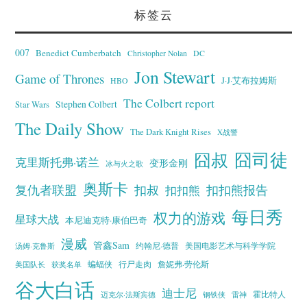
标签云
007
Benedict Cumberbatch
Christopher Nolan
DC
Jon Stewart
Game of Thrones
J·J·艾布拉姆斯
HBO
The Colbert report
Stephen Colbert
Star Wars
The Daily Show
The Dark Knight Rises
X战警
囧叔
囧司徒
克里斯托弗·诺兰
变形金刚
冰与火之歌
奥斯卡
复仇者联盟
扣叔
扣扣熊报告
扣扣熊
每日秀
权力的游戏
星球大战
本尼迪克特·康伯巴奇
漫威
管鑫Sam
汤姆·克鲁斯
约翰尼·德普
美国电影艺术与科学学院
蝙蝠侠
行尸走肉
美国队长
詹妮弗·劳伦斯
获奖名单
谷大白话
迪士尼
霍比特人
迈克尔·法斯宾德
钢铁侠
雷神