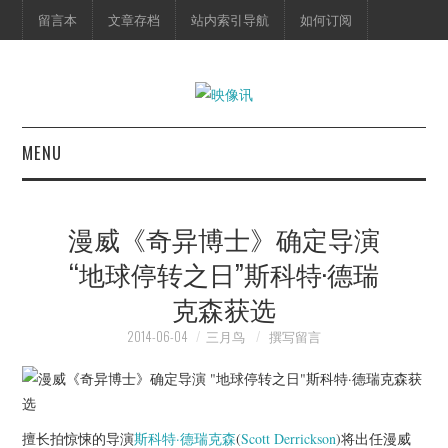
留言本
文章存档
站内索引导航
如何订阅
MENU
首页
漫威《奇异博士》确定导演
映像快讯
“地球停转之日”斯科特·德瑞
克森获选
预告片
2014-06-04
三月鸟
撰写留言
海报剧照
脱口秀
擅长拍惊悚的导演
斯科特·德瑞克森
(
Scott Derrickson
)将出任漫威