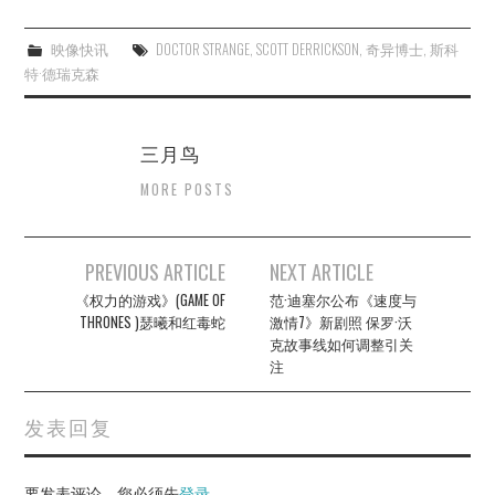
映像快讯
DOCTOR STRANGE
,
SCOTT DERRICKSON
,
奇异博士
,
斯科
特·德瑞克森
三月鸟
MORE POSTS
Post
PREVIOUS ARTICLE
NEXT ARTICLE
navigation
《权力的游戏》(GAME OF
范·迪塞尔公布《速度与
THRONES )瑟曦和红毒蛇
激情7》新剧照 保罗·沃
克故事线如何调整引关
注
发表回复
要发表评论，您必须先
登录
。