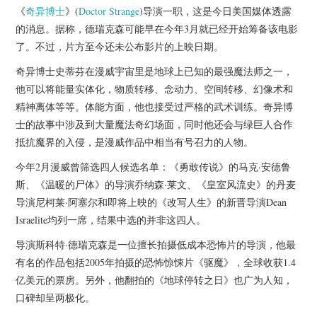
杂七杂八
《
奇异博士
》(
Doctor Strange
)导演一职，这是今日美国媒体透露
的消息。据称，德瑞克森可能早在今年3月就已经开始筹备该电影
美剧英剧
了。不过，片方至今还未公布影片的上映日期。
奇异博士史蒂芬在漫威宇宙里是地球上已知的最强魔法师之一，
电影档期
他可以将能量实体化，物质转移、念动力、空间转移、幻像术和
精神离体等等。体能方面，他也接受过严格的武术训练。奇异博
推荐电影
士的故事中涉及到大量魔法奇幻场面，同时他还会与绿巨人合作
抵抗魔界的入侵，是漫威作品中相当有号召力的人物。
今年2月漫威曾筛选四人候选名单：《勇敢传说》的马克·安德鲁
斯、《温暖的尸体》的导演乔纳森·莱文、《皇室风流史》的丹麦
导演尼柯莱·阿塞尔和即将上映的《改写人生》的新晋导演Dean
Israelite均列一席，结果中选的并非这四人。
导演斯科特·德瑞克森是一位擅长拍摄低成本恐怖片的导演，他最
有名的作品包括2005年拍摄的恐怖惊悚片《驱魔》，全球收获1.4
亿美元的票房。另外，他翻拍的《地球停转之日》也广为人知，
口碑却呈两极化。