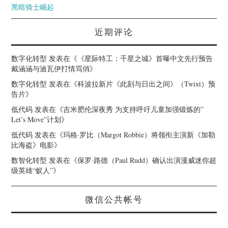
黑暗骑士崛起
近期评论
数字化转型
发表在《
《星际特工：千星之城》首曝中文先行预告
戴涵涵与迪瓦伊打情骂俏
》
数字化转型
发表在《
科波拉新片《此刻与日出之间》（Twixt）预
告片
》
低代码
发表在《
吉米肥伦深夜秀 为支持呼吁儿童加强锻炼的”
Let’s Move”计划
》
低代码
发表在《
玛格·罗比（Margot Robbie）将领衔主演新《加勒
比海盗》电影
》
数智化转型
发表在《
保罗·路德（Paul Rudd）确认出演漫威迷你超
级英雄“蚁人”
》
微信公共帐号