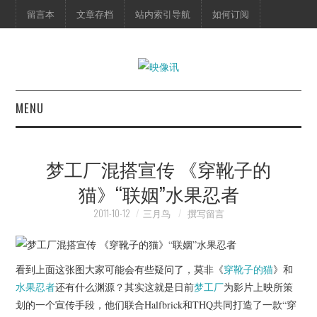
留言本
文章存档
站内索引导航
如何订阅
MENU
首页
梦工厂混搭宣传 《穿靴子的
映像快讯
猫》“联姻”水果忍者
预告片
2011-10-12
三月鸟
撰写留言
海报剧照
看到上面这张图大家可能会有些疑问了，莫非《
穿靴子的猫
》和
脱口秀
水果忍者
还有什么渊源？其实这就是日前
梦工厂
为影片上映所策
划的一个宣传手段，他们联合Halfbrick和THQ共同打造了一款“穿