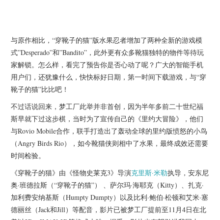
与原作相比，“穿靴子的猫”版水果忍者增加了两种全新的游戏模
式”Desperado”和”Bandito”，此外更有众多靴猫独特的物件等待玩
家解锁。怎么样，看完了预告你是否心动了呢？广大的智能手机
用户们，还犹豫什么，快快标好日期，第一时间下载游戏，与“穿
靴子的猫”比比吧！
不过话说回来，梦工厂此举并非首创，因为半年多前二十世纪福
斯早就下过这步棋，当时为了宣传自己的《里约大冒险》，他们
与Rovio Mobile合作，联手打造出了轰动全球的里约版愤怒的小鸟
（Angry Birds Rio），如今靴猫侠则相中了水果，最终成效还需要
时间检验。
《穿靴子的猫》由《怪物史莱克3》导演
克里斯·米勒
执导，安东尼
奥·班德拉斯（“穿靴子的猫”） 、萨尔玛·海耶克（Kitty）、扎克·
加利费安纳基斯（Humpty Dumpty）以及比利·鲍伯·松顿和艾米·塞
德丽丝（Jack和Jill）等配音，影片已被梦工厂提前至11月4日在北