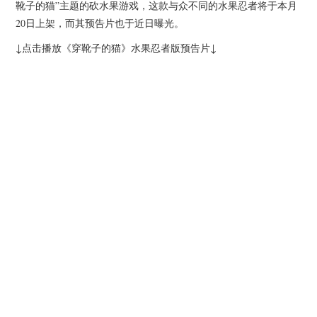
杂七杂八
靴子的猫”主题的砍水果游戏，这款与众不同的水果忍者将于本月
20日上架，而其预告片也于近日曝光。
美剧英剧
↓点击播放《穿靴子的猫》水果忍者版预告片↓
电影档期
推荐电影