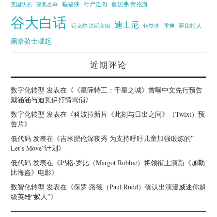
蝙蝠侠
行尸走肉
美国队长
詹妮弗·劳伦斯
获奖名单
谷大白话
迪士尼
霍比特人
迈克尔·法斯宾德
钢铁侠
雷神
黑暗骑士崛起
近期评论
数字化转型
发表在《
《星际特工：千星之城》首曝中文先行预告
戴涵涵与迪瓦伊打情骂俏
》
数字化转型
发表在《
科波拉新片《此刻与日出之间》（Twixt）预
告片
》
低代码
发表在《
吉米肥伦深夜秀 为支持呼吁儿童加强锻炼的”
Let’s Move”计划
》
低代码
发表在《
玛格·罗比（Margot Robbie）将领衔主演新《加勒
比海盗》电影
》
数智化转型
发表在《
保罗·路德（Paul Rudd）确认出演漫威迷你超
级英雄“蚁人”
》