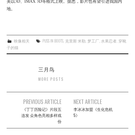
美以3D、IMAX 3D等格式上映。据悉，影片也有望引进我国内
地。
映像相关
PUSS IN BOOTS
,
克里斯·米勒
,
梦工厂
,
水果忍者
,
穿靴
子的猫
三月鸟
MORE POSTS
Post
PREVIOUS ARTICLE
NEXT ARTICLE
navigation
《丁丁历险记》片段五
李冰冰加盟《生化危机
连发 众角色亮相多样戏
5》
份