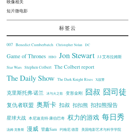
映像相关
短片微电影
标签云
007
Benedict Cumberbatch
Christopher Nolan
DC
Jon Stewart
Game of Thrones
J·J·艾布拉姆斯
HBO
The Colbert report
Stephen Colbert
Star Wars
The Daily Show
The Dark Knight Rises
X战警
囧叔
囧司徒
克里斯托弗·诺兰
变形金刚
冰与火之歌
奥斯卡
复仇者联盟
扣叔
扣扣熊报告
扣扣熊
每日秀
权力的游戏
星球大战
本尼迪克特·康伯巴奇
漫威
管鑫Sam
汤姆·克鲁斯
约翰尼·德普
美国电影艺术与科学学院