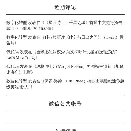
近期评论
数字化转型
发表在《
《星际特工：千星之城》首曝中文先行预告
戴涵涵与迪瓦伊打情骂俏
》
数字化转型
发表在《
科波拉新片《此刻与日出之间》（Twixt）预
告片
》
低代码
发表在《
吉米肥伦深夜秀 为支持呼吁儿童加强锻炼的”
Let’s Move”计划
》
低代码
发表在《
玛格·罗比（Margot Robbie）将领衔主演新《加勒
比海盗》电影
》
数智化转型
发表在《
保罗·路德（Paul Rudd）确认出演漫威迷你超
级英雄“蚁人”
》
微信公共帐号
友情链接