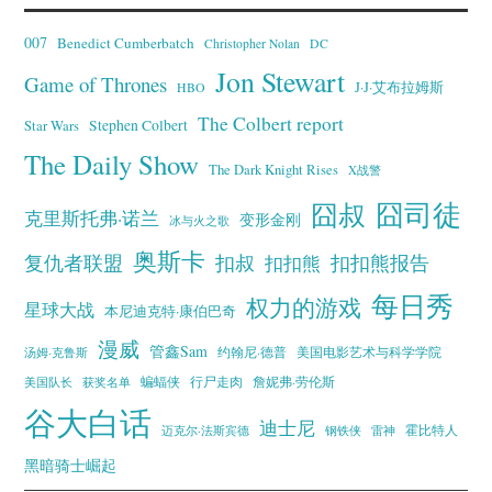
007
Benedict Cumberbatch
Christopher Nolan
DC
Jon Stewart
Game of Thrones
J·J·艾布拉姆斯
HBO
The Colbert report
Stephen Colbert
Star Wars
The Daily Show
The Dark Knight Rises
X战警
囧叔
囧司徒
克里斯托弗·诺兰
变形金刚
冰与火之歌
奥斯卡
复仇者联盟
扣叔
扣扣熊报告
扣扣熊
每日秀
权力的游戏
星球大战
本尼迪克特·康伯巴奇
漫威
管鑫Sam
汤姆·克鲁斯
约翰尼·德普
美国电影艺术与科学学院
蝙蝠侠
行尸走肉
美国队长
詹妮弗·劳伦斯
获奖名单
谷大白话
迪士尼
霍比特人
迈克尔·法斯宾德
钢铁侠
雷神
黑暗骑士崛起