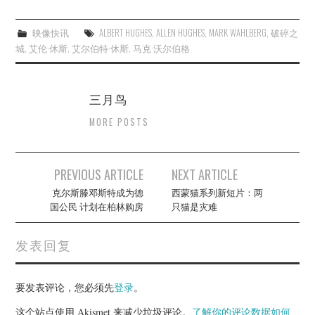
映像快讯
ALBERT HUGHES
,
ALLEN HUGHES
,
MARK WAHLBERG
,
破碎之
城
,
艾伦·休斯
,
艾尔伯特·休斯
,
马克·沃尔伯格
三月鸟
MORE POSTS
Post
PREVIOUS ARTICLE
NEXT ARTICLE
navigation
克尔斯滕邓斯特成为德
西蒙猫系列新短片：两
国公民 计划在柏林购房
只猫是灾难
发表回复
要发表评论，您必须先
登录
。
这个站点使用 Akismet 来减少垃圾评论。
了解你的评论数据如何