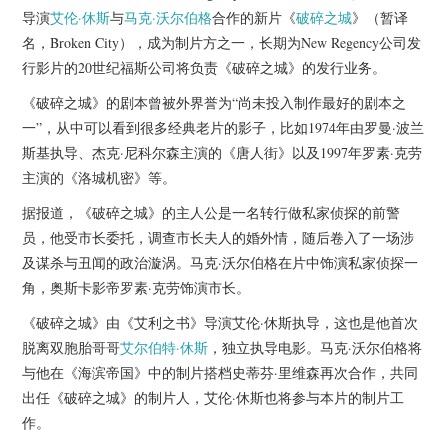
杂七杂八
导演
艾伦·休斯
与
马克·沃尔伯格
合作的新片《
破碎之城
》（暂译
名，Broken City），成为制片方之一，长期为New Regency公司发
美剧英剧
行影片的20世纪福斯公司将负责《破碎之城》的发行业务。
《破碎之城》的剧本曾被外界誉为“尚未投入制作最好的剧本之
电影档期
一”，从中可以看到很多经典老片的影子，比如1974年由罗曼·波兰
斯基执导、杰克·尼科尔森主演的《唐人街》以及1997年罗素·克劳
推荐电影
主演的《洛城机密》等。
据报道，《破碎之城》的主人公是一名转行做私家侦探的前警
员，他受市长委托，调查市长夫人的婚外情，随后卷入了一场涉
及谋杀与丑闻的政治漩涡。马克·沃尔伯格在片中饰演私家侦探一
角，奥斯卡影帝罗素·克劳饰演市长。
《破碎之城》由《艾利之书》导演艾伦·休斯执导，这也是他首次
脱离双胞胎哥哥
艾尔伯特·休斯
，独立执导电影。马克·沃尔伯格将
与他在《海滨帝国》中的制片搭档史蒂芬·里维森再次合作，共同
出任《破碎之城》的制片人，艾伦·休斯也将参与本片的制片工
作。