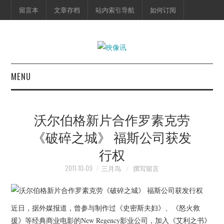
留言本
文章存档
站内索引导航
如何订阅
MENU
首页
沃尔伯格新片合作罗素克劳
映像快讯
《破碎之城》 福斯公司获发
行权
预告片
2011-10-09
三月鸟
撰写留言
海报剧照
脱口秀
近日，据外媒报道，曾参与制作过《史密斯夫妇》、《怒火救
援》等经典商业电影的New Regency影业公司，加入《艾利之书》