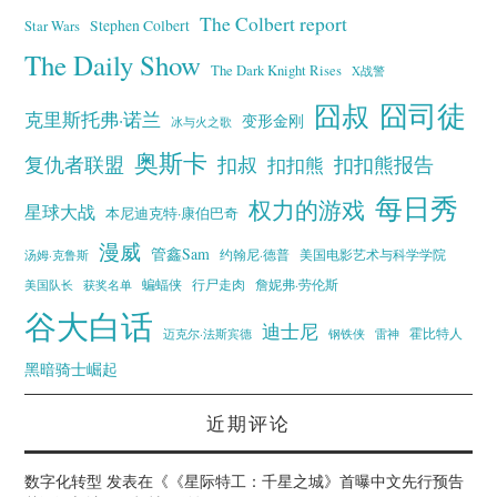
The Colbert report
Stephen Colbert
Star Wars
The Daily Show
The Dark Knight Rises
X战警
囧叔
囧司徒
克里斯托弗·诺兰
变形金刚
冰与火之歌
奥斯卡
复仇者联盟
扣叔
扣扣熊报告
扣扣熊
每日秀
权力的游戏
星球大战
本尼迪克特·康伯巴奇
漫威
管鑫Sam
汤姆·克鲁斯
约翰尼·德普
美国电影艺术与科学学院
蝙蝠侠
行尸走肉
美国队长
詹妮弗·劳伦斯
获奖名单
谷大白话
迪士尼
霍比特人
迈克尔·法斯宾德
钢铁侠
雷神
黑暗骑士崛起
近期评论
数字化转型
发表在《
《星际特工：千星之城》首曝中文先行预告