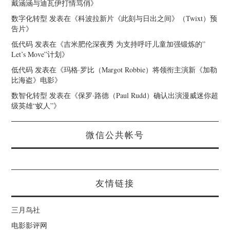
戴涵涵与迪瓦伊打情骂俏
》
数字化转型
发表在《
科波拉新片《此刻与日出之间》（Twixt）预
告片
》
低代码
发表在《
吉米肥伦深夜秀 为支持呼吁儿童加强锻炼的”
Let’s Move”计划
》
低代码
发表在《
玛格·罗比（Margot Robbie）将领衔主演新《加勒
比海盗》电影
》
数智化转型
发表在《
保罗·路德（Paul Rudd）确认出演漫威迷你超
级英雄“蚁人”
》
微信公共帐号
友情链接
三月鸟社
电影影评网