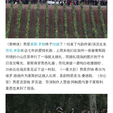
杂七杂八
美剧英剧
电影档期
推荐电影
《青蜂侠》男星
塞斯·罗根
终于
结婚
了！结束了与剧作家/演员女友
劳伦·米勒
长达七年的爱情长跑，上周末他们在加州一座被葡萄园
环绕的小山庄里举行了一场犹太婚礼，而婚礼现场的图片则于今
日首次曝光。塞斯身穿黑色礼服，劳伦身披一袭纯白收腰婚纱，
20余位在场宾客见证了这一时刻。《一夜大肚》男星乔纳·希尔与
保罗·路德作为塞斯的证婚人出席，喜剧明星亚当·桑德勒、《办公
室》男星克雷格·罗宾逊、导演制作人贾德·阿帕图与妻子莱斯利·
曼恩也来到了现场。