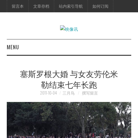
留言本
文章存档
站内索引导航
如何订阅
MENU
首页
塞斯罗根大婚 与女友劳伦米
映像快讯
勒结束七年长跑
预告片
2011-10-04
三月鸟
撰写留言
海报剧照
脱口秀