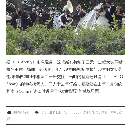
据《Us Weekly》消息透露，这场婚礼持续了三天，全程欢笑不断
搞怪不休，场面十分热闹。现年29岁的塞斯·罗根与30岁的女友劳
伦·米勒自2004年相识并开始交往，当时的塞斯还只是《The Ali G
Show》的特约撰稿人。二人于去年订婚，塞斯还在去年11月份的
柯南（Conan）访谈时透露了求婚时遇到的尴尬场面。
映像快讯
LAUREN MILLER
,
SETH ROGEN
,
劳伦·米勒
,
塞斯·罗根
,
结
婚