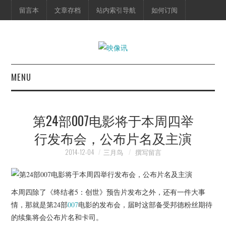
留言本
文章存档
站内索引导航
如何订阅
MENU
首页
第24部007电影将于本周四举
映像快讯
行发布会，公布片名及主演
预告片
2014-12-04
三月鸟
撰写留言
海报剧照
本周四除了《终结者5：创世》预告片发布之外，还有一件大事
脱口秀
情，那就是第24部
007
电影的发布会，届时这部备受邦德粉丝期待
的续集将会公布片名和卡司。