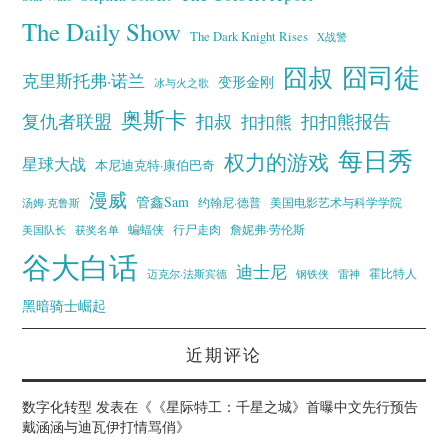
The Daily Show
The Dark Knight Rises
X战警
囧叔
囧司徒
克里斯托弗·诺兰
变形金刚
冰与火之歌
奥斯卡
复仇者联盟
扣叔
扣扣熊报告
扣扣熊
每日秀
权力的游戏
星球大战
本尼迪克特·康伯巴奇
漫威
管鑫Sam
汤姆·克鲁斯
约翰尼·德普
美国电影艺术与科学学院
蝙蝠侠
行尸走肉
美国队长
詹妮弗·劳伦斯
获奖名单
谷大白话
迪士尼
霍比特人
迈克尔·法斯宾德
钢铁侠
雷神
黑暗骑士崛起
近期评论
数字化转型
发表在《
《星际特工：千星之城》首曝中文先行预告
戴涵涵与迪瓦伊打情骂俏
》