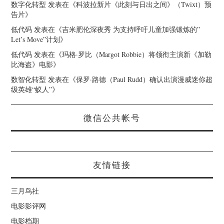
数字化转型
发表在《
科波拉新片《此刻与日出之间》（Twixt）预
告片
》
低代码
发表在《
吉米肥伦深夜秀 为支持呼吁儿童加强锻炼的”
Let’s Move”计划
》
低代码
发表在《
玛格·罗比（Margot Robbie）将领衔主演新《加勒
比海盗》电影
》
数智化转型
发表在《
保罗·路德（Paul Rudd）确认出演漫威迷你超
级英雄“蚁人”
》
微信公共帐号
友情链接
三月鸟社
电影影评网
电影档期