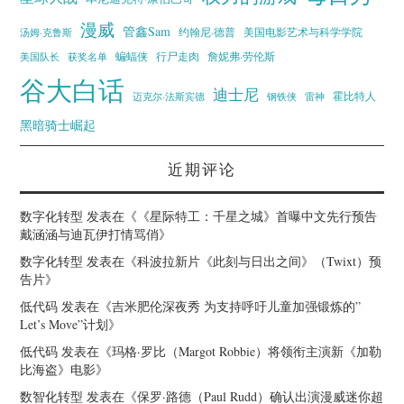
漫威
管鑫Sam
汤姆·克鲁斯
约翰尼·德普
美国电影艺术与科学学院
蝙蝠侠
行尸走肉
美国队长
詹妮弗·劳伦斯
获奖名单
谷大白话
迪士尼
霍比特人
迈克尔·法斯宾德
钢铁侠
雷神
黑暗骑士崛起
近期评论
数字化转型
发表在《
《星际特工：千星之城》首曝中文先行预告
戴涵涵与迪瓦伊打情骂俏
》
数字化转型
发表在《
科波拉新片《此刻与日出之间》（Twixt）预
告片
》
低代码
发表在《
吉米肥伦深夜秀 为支持呼吁儿童加强锻炼的”
Let’s Move”计划
》
低代码
发表在《
玛格·罗比（Margot Robbie）将领衔主演新《加勒
比海盗》电影
》
数智化转型
发表在《
保罗·路德（Paul Rudd）确认出演漫威迷你超