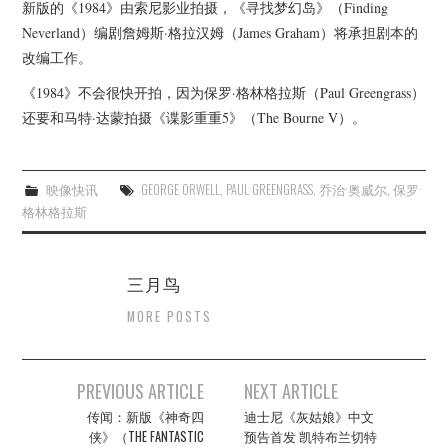
新版的《1984》由索尼影业拍摄，《寻找梦幻岛》（Finding
Neverland）编剧詹姆斯·格拉汉姆（James Graham）将承担剧本的
改编工作。
《1984》不会很快开拍，因为保罗·格林格拉斯（Paul Greengrass）
还要和马特·达蒙拍摄《谍影重重5》（The Bourne V）。
映像快讯
GEORGE ORWELL
,
PAUL GREENGRASS
,
乔治·奥威尔
,
保罗·
格林格拉斯
三月鸟
MORE POSTS
Post
PREVIOUS ARTICLE
NEXT ARTICLE
navigation
传闻：新版《神奇四
迪士尼《灰姑娘》中文
侠》（THE FANTASTIC
预告首发 凯特布兰切特