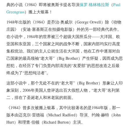
杂七杂八
典的小说《1984》即将被奥斯卡提名导演
保罗·格林格拉斯
（
Paul
Greengrass
）搬上大银幕！
美剧英剧
1948年出版的《1984》是乔治·奥威尔（George Orwell）除《动物
庄园》（安迪·塞基斯正在拍摄电影版）外的另一部经典代表作。
电影档期
在小说中，1984年的世界被三个超级大国所瓜分——大洋国、欧
亚国和东亚国，三个国家之间的战争不断，国家内部均实行高度
推荐电影
集权统治。我们的主人公就生活在大洋国，他在工作中逐渐对自
己国家的最高领袖“老大哥”（Big Brother）产生怀疑，因而成为思
想犯，在经历了专门负责内部清洗的“友爱部”的思想改造之后最
终成为了“思想纯洁者”。
这部小说中，那个无处不在的“老大哥”（Big Brother）形象让人印
象深刻，2006年美国人曾评选出百大假想人物，“老大哥”名列第
二，排在了圣诞老人和米老鼠的前面。
《1984》曾多次被搬上银幕，其中比较著名的是1984年版，那一
版本由迈克尔·雷德福（Michael Radford）导演、约翰·赫特（John
Hurt）和理查·伯顿（Richard Burton）主演。