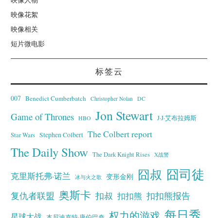
映像花絮
映像相关
短片微电影
标签云
007
Benedict Cumberbatch
Christopher Nolan
DC
Jon Stewart
Game of Thrones
J·J·艾布拉姆斯
HBO
The Colbert report
Stephen Colbert
Star Wars
The Daily Show
The Dark Knight Rises
X战警
囧叔
囧司徒
克里斯托弗·诺兰
变形金刚
冰与火之歌
奥斯卡
复仇者联盟
扣叔
扣扣熊报告
扣扣熊
每日秀
权力的游戏
星球大战
本尼迪克特·康伯巴奇