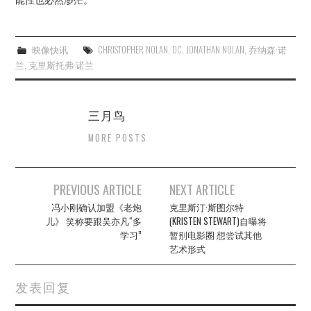
映像快讯
CHRISTOPHER NOLAN
,
DC
,
JONATHAN NOLAN
,
乔纳森·诺
兰
,
克里斯托弗·诺兰
三月鸟
MORE POSTS
Post
PREVIOUS ARTICLE
NEXT ARTICLE
navigation
冯小刚确认加盟《老炮
克里斯汀·斯图尔特
儿》 笑称要跟吴亦凡“多
(KRISTEN STEWART)自曝将
学习”
暂别电影圈 想尝试其他
艺术形式
发表回复