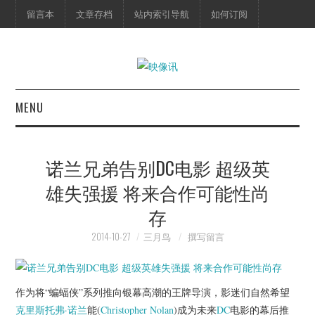
留言本
文章存档
站内索引导航
如何订阅
MENU
首页
诺兰兄弟告别DC电影 超级英
映像快讯
雄失强援 将来合作可能性尚
存
预告片
2014-10-27
三月鸟
撰写留言
海报剧照
脱口秀
作为将“蝙蝠侠”系列推向银幕高潮的王牌导演，影迷们自然希望
克里斯托弗·诺兰
能(
Christopher Nolan
)成为未来
DC
电影的幕后推