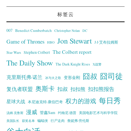
标签云
007
Benedict Cumberbatch
Christopher Nolan
DC
Jon Stewart
Game of Thrones
J·J·艾布拉姆斯
HBO
The Colbert report
Stephen Colbert
Star Wars
The Daily Show
The Dark Knight Rises
X战警
囧叔
囧司徒
克里斯托弗·诺兰
变形金刚
冰与火之歌
奥斯卡
复仇者联盟
扣叔
扣扣熊报告
扣扣熊
每日秀
权力的游戏
星球大战
本尼迪克特·康伯巴奇
漫威
管鑫Sam
汤姆·克鲁斯
约翰尼·德普
美国电影艺术与科学学院
蝙蝠侠
行尸走肉
美国队长
詹妮弗·劳伦斯
获奖名单