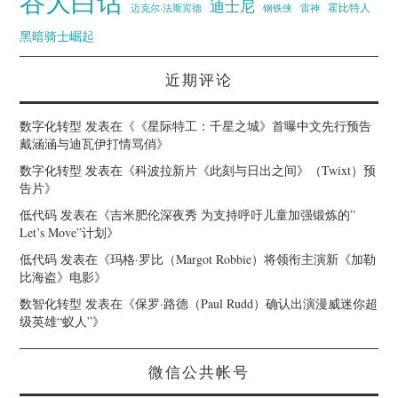
谷大白话
迪士尼
霍比特人
迈克尔·法斯宾德
钢铁侠
雷神
黑暗骑士崛起
近期评论
数字化转型
发表在《
《星际特工：千星之城》首曝中文先行预告
戴涵涵与迪瓦伊打情骂俏
》
数字化转型
发表在《
科波拉新片《此刻与日出之间》（Twixt）预
告片
》
低代码
发表在《
吉米肥伦深夜秀 为支持呼吁儿童加强锻炼的”
Let’s Move”计划
》
低代码
发表在《
玛格·罗比（Margot Robbie）将领衔主演新《加勒
比海盗》电影
》
数智化转型
发表在《
保罗·路德（Paul Rudd）确认出演漫威迷你超
级英雄“蚁人”
》
微信公共帐号