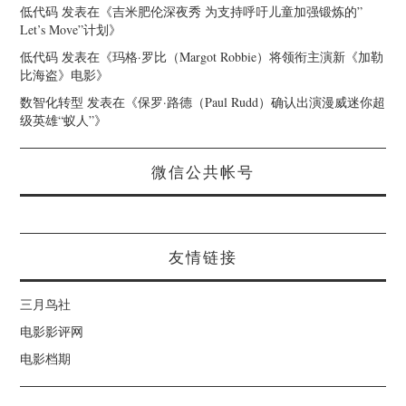
低代码
发表在《
吉米肥伦深夜秀 为支持呼吁儿童加强锻炼的”
Let’s Move”计划
》
低代码
发表在《
玛格·罗比（Margot Robbie）将领衔主演新《加勒
比海盗》电影
》
数智化转型
发表在《
保罗·路德（Paul Rudd）确认出演漫威迷你超
级英雄“蚁人”
》
微信公共帐号
友情链接
三月鸟社
电影影评网
电影档期