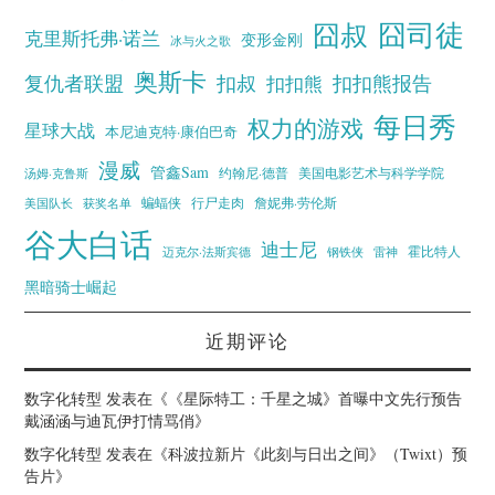
囧叔
囧司徒
克里斯托弗·诺兰
变形金刚
冰与火之歌
奥斯卡
复仇者联盟
扣叔
扣扣熊报告
扣扣熊
每日秀
权力的游戏
星球大战
本尼迪克特·康伯巴奇
漫威
管鑫Sam
汤姆·克鲁斯
约翰尼·德普
美国电影艺术与科学学院
蝙蝠侠
行尸走肉
美国队长
詹妮弗·劳伦斯
获奖名单
谷大白话
迪士尼
霍比特人
迈克尔·法斯宾德
钢铁侠
雷神
黑暗骑士崛起
近期评论
数字化转型
发表在《
《星际特工：千星之城》首曝中文先行预告
戴涵涵与迪瓦伊打情骂俏
》
数字化转型
发表在《
科波拉新片《此刻与日出之间》（Twixt）预
告片
》