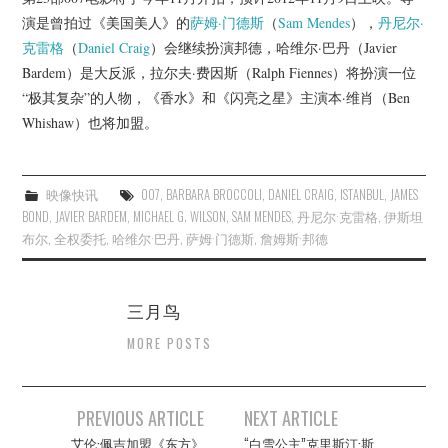
演是曾拍过《美国美人》的
萨姆·门德斯
（
Sam Mendes
），
丹尼尔·
克雷格
（
Daniel Craig
）会继续扮演邦德，哈维尔·巴丹（Javier
Bardem）是大反派，拉尔夫·费因斯（Ralph Fiennes）将扮演一位
“极其复杂”的人物，《香水》和《闪亮之星》主演本·维肖（Ben
Whishaw）也将加盟。
映像快讯
007
,
BARBARA BROCCOLI
,
DANIEL CRAIG
,
ISTANBUL
,
JAMES
BOND
,
JAVIER BARDEM
,
MICHAEL G. WILSON
,
SAM MENDES
,
丹尼尔·克雷格
,
伊斯坦
布尔
,
全权委托
,
哈维尔·巴丹
,
萨姆·门德斯
,
詹姆斯·邦德
三月鸟
MORE POSTS
Post
PREVIOUS ARTICLE
NEXT ARTICLE
navigation
艾伦·佩吉加盟《东方》
“白雪公主”克里斯汀·斯