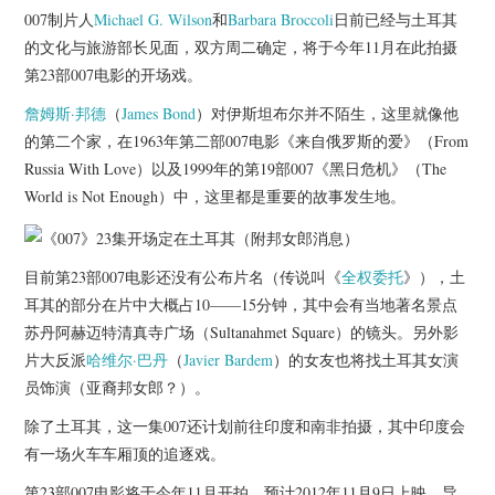
杂七杂八
007制片人
Michael G. Wilson
和
Barbara Broccoli
日前已经与土耳其
的文化与旅游部长见面，双方周二确定，将于今年11月在此拍摄
美剧英剧
第23部007电影的开场戏。
詹姆斯·邦德
（
James Bond
）对伊斯坦布尔并不陌生，这里就像他
电影档期
的第二个家，在1963年第二部007电影《来自俄罗斯的爱》（From
Russia With Love）以及1999年的第19部007《黑日危机》（The
推荐电影
World is Not Enough）中，这里都是重要的故事发生地。
目前第23部007电影还没有公布片名（传说叫《
全权委托
》），土
耳其的部分在片中大概占10——15分钟，其中会有当地著名景点
苏丹阿赫迈特清真寺广场（Sultanahmet Square）的镜头。另外影
片大反派
哈维尔·巴丹
（
Javier Bardem
）的女友也将找土耳其女演
员饰演（亚裔邦女郎？）。
除了土耳其，这一集007还计划前往印度和南非拍摄，其中印度会
有一场火车车厢顶的追逐戏。
第23部007电影将于今年11月开拍，预计2012年11月9日上映。导