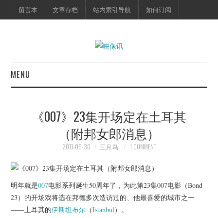
留言本
文章存档
站内索引导航
如何订阅
MENU
首页
《007》23集开场定在土耳其
映像快讯
（附邦女郎消息）
预告片
2011-09-30
三月鸟
1 COMMENT
海报剧照
明年就是
007
电影系列诞生50周年了，为此第23集007电影（Bond
脱口秀
23）的开场戏将选在邦德多次造访过的、他最喜爱的城市之一
——土耳其的
伊斯坦布尔
（
Istanbul
）。