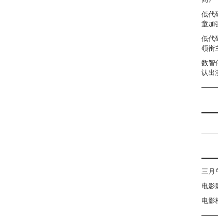
低代
童加强
低代
领衔
数智
认出
三月
电影
电影