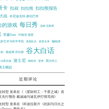
斯卡
扣叔
扣扣熊报告
扣扣熊
大战
本尼迪克特·康伯巴奇
每日秀
力的游戏
汤姆·克鲁斯
威
管鑫Sam
约翰尼·德普
蝙蝠侠
电影艺术与科学学院
美国队长
获奖名单
谷大白话
走肉
詹妮弗·劳伦斯
迪士尼
霍比特人
·法斯宾德
钢铁侠
雷神
骑士崛起
近期评论
化转型
发表在《
《星际特工：千星之城》首
文先行预告 戴涵涵与迪瓦伊打情骂俏
》
化转型
发表在《
科波拉新片《此刻与日出之
Twixt）预告片
》