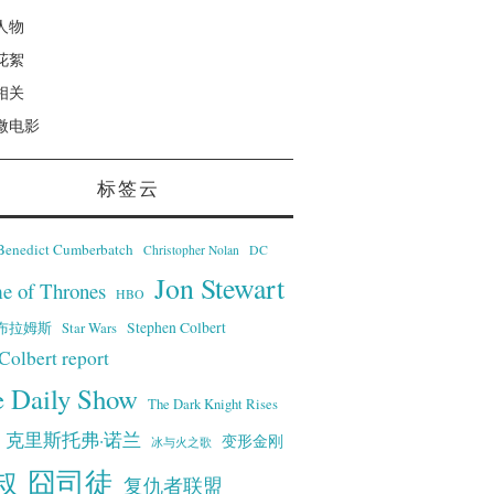
人物
花絮
相关
微电影
标签云
Benedict Cumberbatch
Christopher Nolan
DC
Jon Stewart
e of Thrones
HBO
·艾布拉姆斯
Stephen Colbert
Star Wars
Colbert report
e Daily Show
The Dark Knight Rises
克里斯托弗·诺兰
变形金刚
冰与火之歌
叔
囧司徒
复仇者联盟