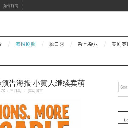
如何订阅
片
海报剧照
脱口秀
杂七杂八
美剧英
曝预告海报 小黄人继续卖萌
Searc
for:
-28
三月鸟
撰写留言
Lo