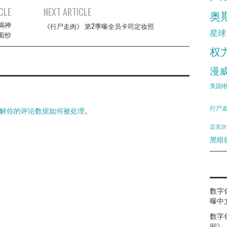
CLE
NEXT ARTICLE
奥
揭神
《行尸走肉》 第2季曝全员卡司定妆照
星球
面纱
权
漫
美国
行尸
解你的评论数据如何被处理
。
迈克尔
黑暗
数字
曝中
数字
间》（