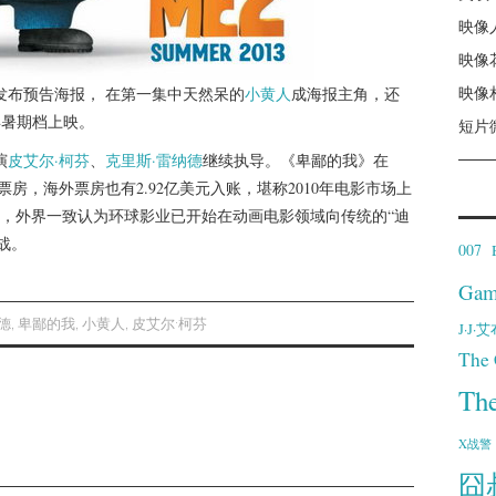
映像
映像
映像
发布预告海报， 在第一集中天然呆的
小黄人
成海报主角，还
3年暑期档上映。
短片
演
皮艾尔·柯芬
、
克里斯·雷纳德
继续执导。《卑鄙的我》在
的票房，海外票房也有2.92亿美元入账，堪称2010年电影市场上
，外界一致认为环球影业已开始在动画电影领域向传统的“迪
战。
007
Gam
德
,
卑鄙的我
,
小黄人
,
皮艾尔·柯芬
J·J
The 
Th
X战警
囧