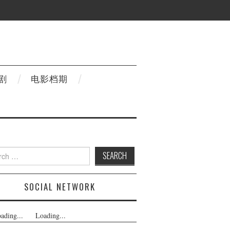
剧
电影档期
h
SOCIAL NETWORK
ading...
Loading...