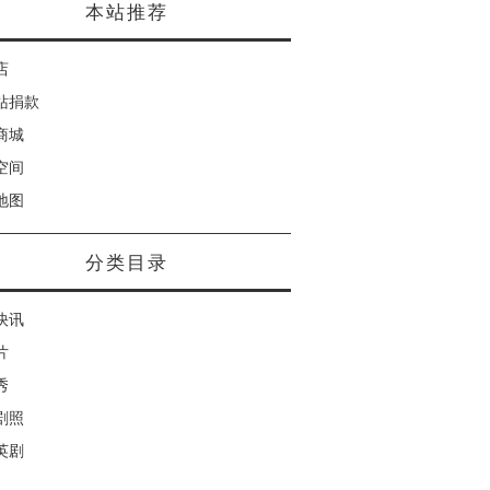
本站推荐
店
站捐款
商城
空间
地图
分类目录
快讯
片
秀
剧照
英剧