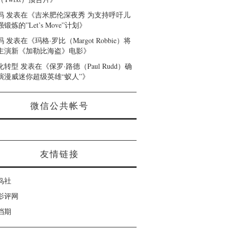
码
发表在《
吉米肥伦深夜秀 为支持呼吁儿
锻炼的”Let’s Move”计划
》
码
发表在《
玛格·罗比（Margot Robbie）将
主演新《加勒比海盗》电影
》
化转型
发表在《
保罗·路德（Paul Rudd）确
演漫威迷你超级英雄“蚁人”
》
微信公共帐号
友情链接
鸟社
影评网
档期