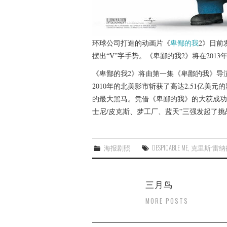
环球公司打造的动画片《
卑鄙的我
2》日前
摆出“V”字手势。《卑鄙的我2》将在201
《卑鄙的我2》将由第一集《卑鄙的我》导
2010年的北美影市斩获了高达2.51亿美元
的最大黑马。凭借《卑鄙的我》的大获成功
士尼/皮克斯、梦工厂、蓝天”三强发起了挑
海报剧照
DESPICABLE ME
,
克里斯·雷纳
三月鸟
MORE POSTS