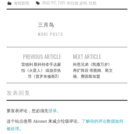
海报剧照
BRAD PITT
,
FURY
,
布拉德·皮特
,
狂怒
三月鸟
MORE POSTS
Post
PREVIOUS ARTICLE
NEXT ARTICLE
navigation
雷德利·斯科特牵手达蒙
科恩兄弟《凯撒万岁》
拍《火星人》 或放弃执
再扩阵容 塔图姆、斯文
导《普罗米修斯2》
顿、费因斯加盟
发表回复
要发表评论，您必须先
登录
。
这个站点使用 Akismet 来减少垃圾评论。
了解你的评论数据如何
被处理
。