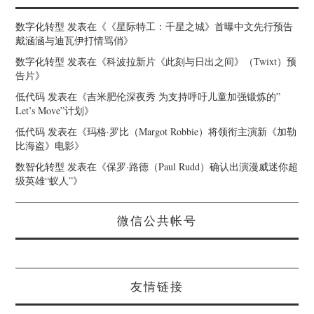
数字化转型
发表在《
《星际特工：千星之城》首曝中文先行预告
戴涵涵与迪瓦伊打情骂俏
》
数字化转型
发表在《
科波拉新片《此刻与日出之间》（Twixt）预
告片
》
低代码
发表在《
吉米肥伦深夜秀 为支持呼吁儿童加强锻炼的”
Let’s Move”计划
》
低代码
发表在《
玛格·罗比（Margot Robbie）将领衔主演新《加勒
比海盗》电影
》
数智化转型
发表在《
保罗·路德（Paul Rudd）确认出演漫威迷你超
级英雄“蚁人”
》
微信公共帐号
友情链接