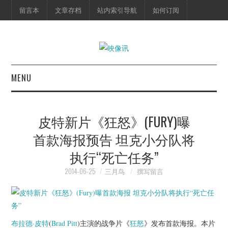
留言本
文章存档
站内索引导航
如何订阅
MENU
首页
皮特新片《狂怒》(FURY)曝
映像快讯
首款海报预告 坦克小分队将
执行“死亡任务”
预告片
2014-06-25
三月鸟
撰写留言
海报剧照
脱口秀
布拉德·皮特
(
Brad Pitt
)主演的战争片《
狂怒
》发布首款海报。本片