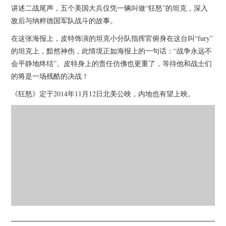
杂七杂八
讲述二战尾声，五个美国大兵仅凭一辆叫做“狂怒”的坦克，深入
敌后与纳粹德国军队战斗的故事。
美剧英剧
在这张海报上，皮特饰演的坦克小分队指挥官俯身在这台叫“fury”
的坦克上，黯然神伤，此情境正如海报上的一句话：“战争永远不
电影档期
会平静地终结”。皮特身上的责任仿佛也更重了，等待他和战士们
的将是一场残酷的决战！
推荐电影
《狂怒》定于2014年11月12日北美公映，内地也有望上映。