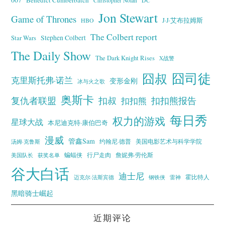
Christopher Nolan
DC
Jon Stewart
Game of Thrones
J·J·艾布拉姆斯
HBO
The Colbert report
Stephen Colbert
Star Wars
The Daily Show
The Dark Knight Rises
X战警
囧叔
囧司徒
克里斯托弗·诺兰
变形金刚
冰与火之歌
奥斯卡
复仇者联盟
扣叔
扣扣熊报告
扣扣熊
每日秀
权力的游戏
星球大战
本尼迪克特·康伯巴奇
漫威
管鑫Sam
汤姆·克鲁斯
约翰尼·德普
美国电影艺术与科学学院
蝙蝠侠
行尸走肉
美国队长
詹妮弗·劳伦斯
获奖名单
谷大白话
迪士尼
霍比特人
迈克尔·法斯宾德
钢铁侠
雷神
黑暗骑士崛起
近期评论