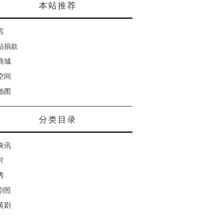
本站推荐
店
站捐款
商城
空间
地图
分类目录
快讯
片
秀
剧照
英剧