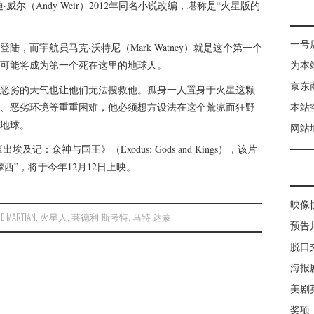
威尔（Andy Weir）2012年同名小说改编，堪称是“火星版的
一号
，而宇航员马克·沃特尼（Mark Watney）就是这个第一个
可能将成为第一个死在这里的地球人。
为本
京东
恶劣的天气也让他们无法搜救他。孤身一人置身于火星这颗
、恶劣环境等重重困难，他必须想方设法在这个荒凉而狂野
本站
地球。
网站
：众神与国王》（Exodus: Gods and Kings），该片
演“摩西”，将于今年12月12日上映。
映像
HE MARTIAN
,
火星人
,
莱德利·斯考特
,
马特·达蒙
预告
脱口
海报
美剧
奖项