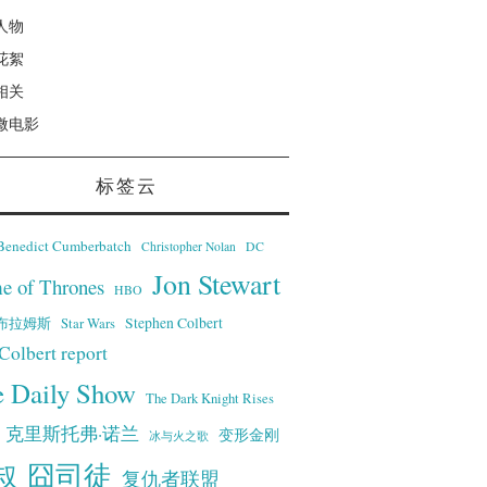
人物
花絮
相关
微电影
标签云
Benedict Cumberbatch
Christopher Nolan
DC
Jon Stewart
e of Thrones
HBO
·艾布拉姆斯
Stephen Colbert
Star Wars
Colbert report
e Daily Show
The Dark Knight Rises
克里斯托弗·诺兰
变形金刚
冰与火之歌
叔
囧司徒
复仇者联盟