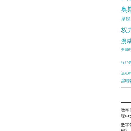
奥
星球
权
漫
美国
行尸
迈克尔
黑暗
数字
曝中
数字
间》（