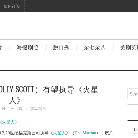
如何订阅
片
海报剧照
脱口秀
杂七杂八
美剧英
LEY SCOTT）有望执导《火星
Searc
人》
for:
-14
三月鸟
撰写留言
Lo
为20世纪福克斯公司执导《
火星人
》（
The Martian
），该片