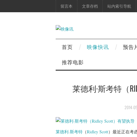
留言本
文章存档
站内索引导航
首页
映像快讯
预告
推荐电影
莱德利·斯考特（RID
2014-05
莱德利·斯考特
（
Ridley Scott
）最近正在考虑