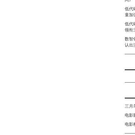
低代
童加强
低代
领衔
数智
认出
三月
电影
电影