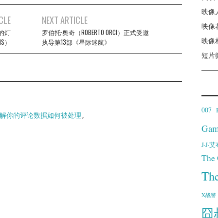
映像
CLE
NEXT ARTICLE
映像
的灯
罗伯托·奥奇（ROBERTO ORCI）正式受邀
映像
ANS）
执导第13部《星际迷航》
短片
007
解你的评论数据如何被处理
。
Gam
J·J
The 
Th
X战警
囧