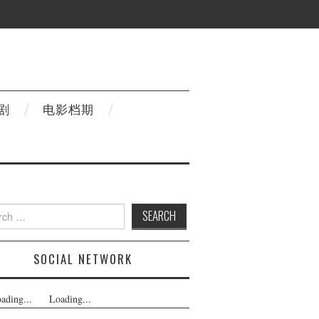
剧
电影档期
h
SOCIAL NETWORK
ading...
Loading...