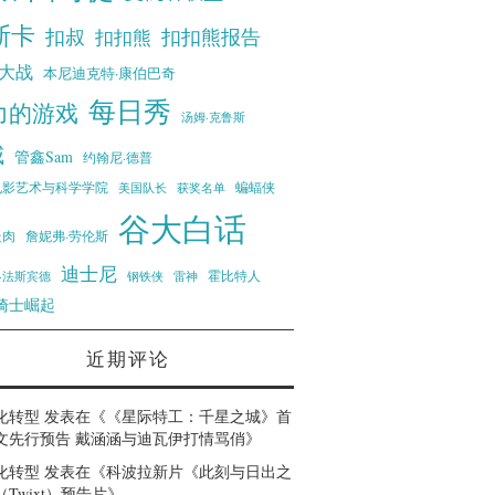
斯卡
扣叔
扣扣熊报告
扣扣熊
大战
本尼迪克特·康伯巴奇
每日秀
力的游戏
汤姆·克鲁斯
威
管鑫Sam
约翰尼·德普
蝙蝠侠
电影艺术与科学学院
美国队长
获奖名单
谷大白话
走肉
詹妮弗·劳伦斯
迪士尼
霍比特人
·法斯宾德
钢铁侠
雷神
骑士崛起
近期评论
化转型
发表在《
《星际特工：千星之城》首
文先行预告 戴涵涵与迪瓦伊打情骂俏
》
化转型
发表在《
科波拉新片《此刻与日出之
Twixt）预告片
》