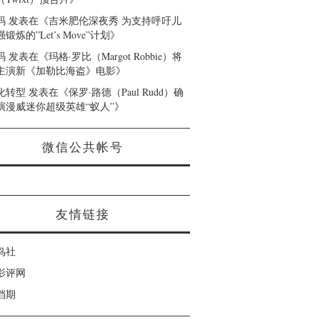
码
发表在《
吉米肥伦深夜秀 为支持呼吁儿
锻炼的”Let’s Move”计划
》
码
发表在《
玛格·罗比（Margot Robbie）将
主演新《加勒比海盗》电影
》
化转型
发表在《
保罗·路德（Paul Rudd）确
演漫威迷你超级英雄“蚁人”
》
微信公共帐号
友情链接
鸟社
影评网
档期