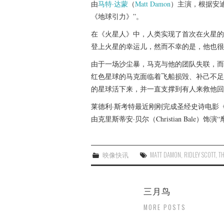
由
马特·达蒙
（
Matt Damon
）主演，根据安迪·
《地球引力》”。
在《火星人》中，人类实现了首次在火星的登陆
登上火星的幸运儿，然而不幸的是，他也很
由于一场沙尘暴，马克与他的团队失联，而
红色星球的马克面临着飞船损毁、补己不足
的星球活下来，并一直支撑到有人来救他回
莱德利·斯考特最近刚刚完成圣经史诗电影《出埃及记
由克里斯蒂安·贝尔（Christian Bale）饰
映像快讯
MATT DAMON
,
RIDLEY SCOTT
,
T
三月鸟
MORE POSTS