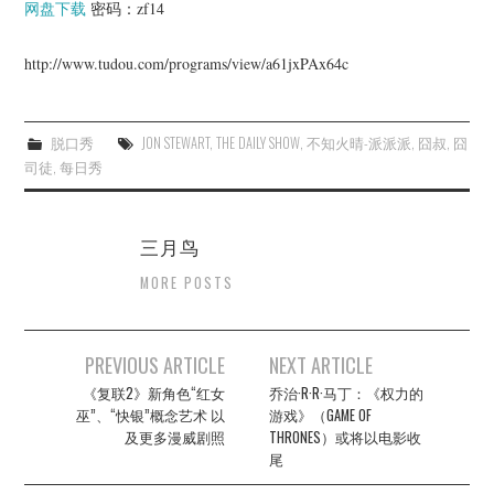
杂七杂八
网盘下载
密码：zf14
http://www.tudou.com/programs/view/a61jxPAx64c
美剧英剧
电影档期
脱口秀
JON STEWART
,
THE DAILY SHOW
,
不知火晴-派派派
,
囧叔
,
囧
司徒
,
每日秀
推荐电影
三月鸟
MORE POSTS
Post
PREVIOUS ARTICLE
NEXT ARTICLE
navigation
《复联2》新角色“红女
乔治·R·R·马丁：《权力的
巫”、“快银”概念艺术 以
游戏》（GAME OF
及更多漫威剧照
THRONES）或将以电影收
尾