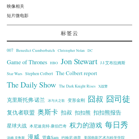
映像相关
短片微电影
标签云
007
Benedict Cumberbatch
Christopher Nolan
DC
Jon Stewart
Game of Thrones
J·J·艾布拉姆斯
HBO
The Colbert report
Stephen Colbert
Star Wars
The Daily Show
The Dark Knight Rises
X战警
囧叔
囧司徒
克里斯托弗·诺兰
变形金刚
冰与火之歌
奥斯卡
复仇者联盟
扣叔
扣扣熊报告
扣扣熊
每日秀
权力的游戏
星球大战
本尼迪克特·康伯巴奇
漫威
管鑫Sam
汤姆·克鲁斯
约翰尼·德普
美国电影艺术与科学学院