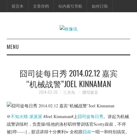
留言本
文章存档
站内索引导航
如何订阅
MENU
首页
囧司徒每日秀 2014.02.12 嘉宾
映像快讯
“机械战警”JOEL KINNAMAN
预告片
2014-03-20
三月鸟
撰写留言
海报剧照
@
不知火晴-派派派
#Joel Kinnaman#上
囧司徒
每日秀
。讲起为机械
脱口秀
战警训练时，负责操/练他的洛杉矶特警训练官Scotty叔叔，不停
被[哔——]，脏话讲得十分爽利w 全程跟
囧叔
一唱一和特别搞笑。