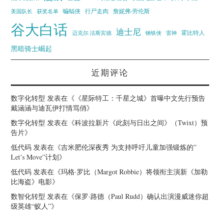
蝙蝠侠
行尸走肉
美国队长
詹妮弗·劳伦斯
获奖名单
谷大白话
迪士尼
霍比特人
迈克尔·法斯宾德
钢铁侠
雷神
黑暗骑士崛起
近期评论
数字化转型
发表在《
《星际特工：千星之城》首曝中文先行预告
戴涵涵与迪瓦伊打情骂俏
》
数字化转型
发表在《
科波拉新片《此刻与日出之间》（Twixt）预
告片
》
低代码
发表在《
吉米肥伦深夜秀 为支持呼吁儿童加强锻炼的”
Let’s Move”计划
》
低代码
发表在《
玛格·罗比（Margot Robbie）将领衔主演新《加勒
比海盗》电影
》
数智化转型
发表在《
保罗·路德（Paul Rudd）确认出演漫威迷你超
级英雄“蚁人”
》