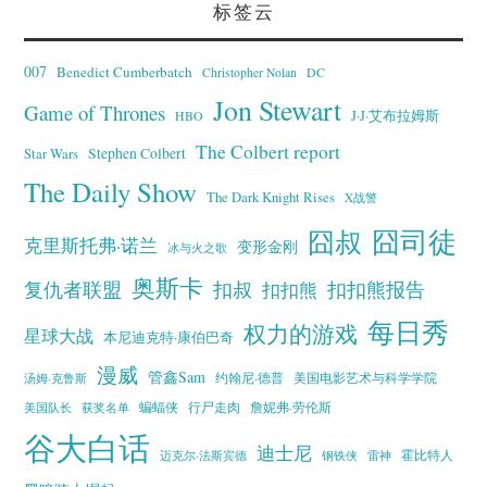
标签云
007
Benedict Cumberbatch
Christopher Nolan
DC
Jon Stewart
Game of Thrones
J·J·艾布拉姆斯
HBO
The Colbert report
Stephen Colbert
Star Wars
The Daily Show
The Dark Knight Rises
X战警
囧叔
囧司徒
克里斯托弗·诺兰
变形金刚
冰与火之歌
奥斯卡
复仇者联盟
扣叔
扣扣熊报告
扣扣熊
每日秀
权力的游戏
星球大战
本尼迪克特·康伯巴奇
漫威
管鑫Sam
汤姆·克鲁斯
约翰尼·德普
美国电影艺术与科学学院
蝙蝠侠
行尸走肉
美国队长
詹妮弗·劳伦斯
获奖名单
谷大白话
迪士尼
霍比特人
迈克尔·法斯宾德
钢铁侠
雷神