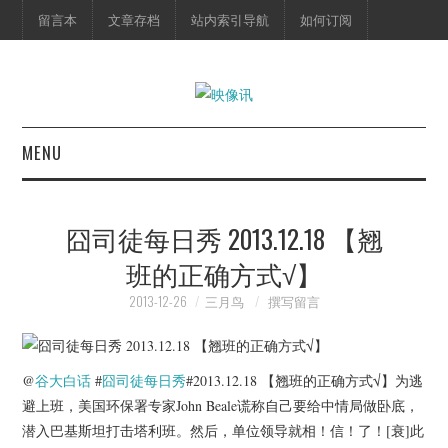
留言本
文章存档
站内索引导航
如何订阅
MENU
首页
囧司徒每日秀 2013.12.18 【翘
映像快讯
班的正确方式√】
预告片
2013-12-26
三月鸟
撰写留言
海报剧照
@
谷大白话
#
囧司徒
每日秀
#2013.12.18 【翘班的正确方式√】为逃
脱口秀
避上班，美国环保署专家John Beale谎称自己要给中情局做卧底，
潜入巴基斯坦打击塔利班。然后，单位领导就相！信！了！[衰]此