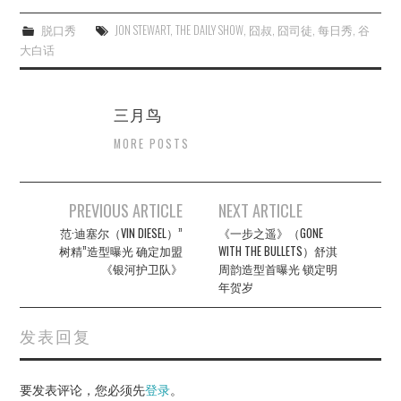
脱口秀
JON STEWART
,
THE DAILY SHOW
,
囧叔
,
囧司徒
,
每日秀
,
谷
大白话
三月鸟
MORE POSTS
Post
PREVIOUS ARTICLE
NEXT ARTICLE
navigation
范·迪塞尔（VIN DIESEL）”
《一步之遥》（GONE
树精”造型曝光 确定加盟
WITH THE BULLETS）舒淇
《银河护卫队》
周韵造型首曝光 锁定明
年贺岁
发表回复
要发表评论，您必须先
登录
。