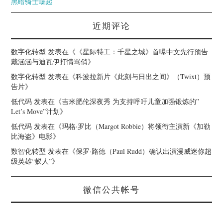
黑暗骑士崛起
近期评论
数字化转型
发表在《
《星际特工：千星之城》首曝中文先行预告
戴涵涵与迪瓦伊打情骂俏
》
数字化转型
发表在《
科波拉新片《此刻与日出之间》（Twixt）预
告片
》
低代码
发表在《
吉米肥伦深夜秀 为支持呼吁儿童加强锻炼的”
Let’s Move”计划
》
低代码
发表在《
玛格·罗比（Margot Robbie）将领衔主演新《加勒
比海盗》电影
》
数智化转型
发表在《
保罗·路德（Paul Rudd）确认出演漫威迷你超
级英雄“蚁人”
》
微信公共帐号