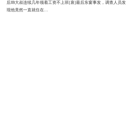
杂七杂八
后JB大叔连续几年领着工资不上班[衰]最后东窗事发，调查人员发
现他竟然一直就住在…
美剧英剧
电影档期
推荐电影