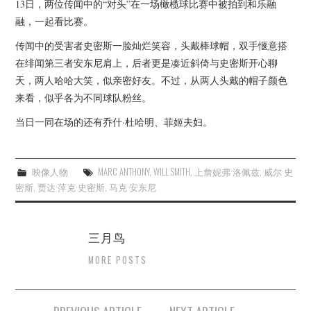
13日，两位传闻中的“对头”在一场橄榄球比赛中被拍到和乐融
杂七杂八
融，一起看比赛。
美剧英剧
传闻中的受害者史密斯一脸灿烂笑容，头戴棒球帽，双手惬意搭
在绯闻第三者安东尼肩上，后者更是凑近斜倚与史密斯开心聊
电影档期
天，两人哈哈大笑，似亲密好友。不过，从两人头戴的帽子颜色
来看，似乎各为不同球队粉丝。
推荐电影
当日一同在场的还有乔什·杜哈明、菲姬夫妇。
映像人物
MARC ANTHONY
,
WILL SMITH
,
上詹妮弗·洛佩兹
,
威尔·史
密斯
,
贾达·萍克·史密斯
,
马克·安东尼
三月鸟
MORE POSTS
Post