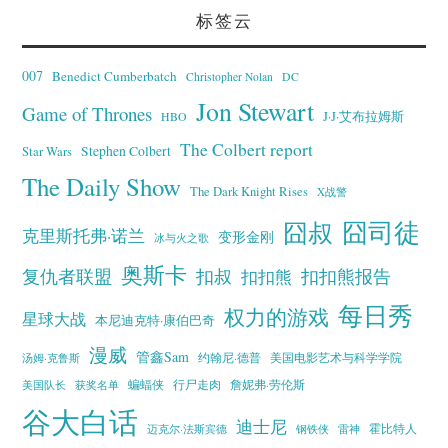
标签云
007
Benedict Cumberbatch
Christopher Nolan
DC
Jon Stewart
Game of Thrones
J·J·艾布拉姆斯
HBO
The Colbert report
Stephen Colbert
Star Wars
The Daily Show
The Dark Knight Rises
X战警
囧叔
囧司徒
克里斯托弗·诺兰
变形金刚
冰与火之歌
奥斯卡
复仇者联盟
扣叔
扣扣熊报告
扣扣熊
每日秀
权力的游戏
星球大战
本尼迪克特·康伯巴奇
漫威
管鑫Sam
汤姆·克鲁斯
约翰尼·德普
美国电影艺术与科学学院
蝙蝠侠
行尸走肉
美国队长
詹妮弗·劳伦斯
获奖名单
谷大白话
迪士尼
霍比特人
迈克尔·法斯宾德
钢铁侠
雷神