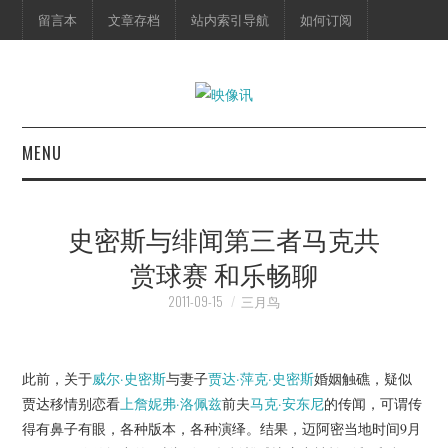
留言本
文章存档
站内索引导航
如何订阅
MENU
首页
史密斯与绯闻第三者马克共
映像快讯
赏球赛 和乐畅聊
预告片
2011-09-15
三月鸟
海报剧照
此前，关于
威尔·史密斯
与妻子
贾达·萍克·史密斯
婚姻触礁，疑似
贾达移情别恋看
上詹妮弗·洛佩兹
前夫
马克·安东尼
的传闻，可谓传
脱口秀
得有鼻子有眼，各种版本，各种演绎。结果，迈阿密当地时间9月