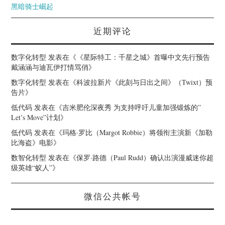
黑暗骑士崛起
近期评论
数字化转型
发表在《
《星际特工：千星之城》首曝中文先行预告
戴涵涵与迪瓦伊打情骂俏
》
数字化转型
发表在《
科波拉新片《此刻与日出之间》（Twixt）预
告片
》
低代码
发表在《
吉米肥伦深夜秀 为支持呼吁儿童加强锻炼的”
Let’s Move”计划
》
低代码
发表在《
玛格·罗比（Margot Robbie）将领衔主演新《加勒
比海盗》电影
》
数智化转型
发表在《
保罗·路德（Paul Rudd）确认出演漫威迷你超
级英雄“蚁人”
》
微信公共帐号