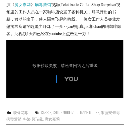
杂七杂八
演《
魔女嘉莉
》
病毒营销
视频(Telekinetic Coffee Shop Surprise)视
频里的工作人员在一家咖啡店设置了各种机关，肆意弹出的书
美剧英剧
籍，移动的桌子，使人隔空飞起的暗线。一位女工作人员突然发
怒施展所谓的超能力吓坏了一众不yan明ji真gao相chao的喝咖啡顾
电影档期
客。此视频1天内已经在youtube上点击近千万！
推荐电影
映像花絮
CARRIE
,
CHLOE MORETZ
,
JULIANNE MOORE
,
朱丽安·摩尔
,
病毒营销
,
科洛·莫瑞兹
,
魔女嘉莉