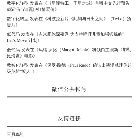
数字化转型
发表在《
《星际特工：千星之城》首曝中文先行预告
戴涵涵与迪瓦伊打情骂俏
》
数字化转型
发表在《
科波拉新片《此刻与日出之间》（Twixt）预
告片
》
低代码
发表在《
吉米肥伦深夜秀 为支持呼吁儿童加强锻炼的”
Let’s Move”计划
》
低代码
发表在《
玛格·罗比（Margot Robbie）将领衔主演新《加勒
比海盗》电影
》
数智化转型
发表在《
保罗·路德（Paul Rudd）确认出演漫威迷你超
级英雄“蚁人”
》
微信公共帐号
友情链接
三月鸟社