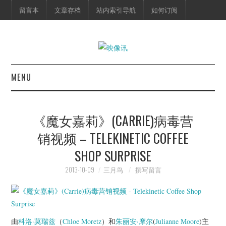
留言本
文章存档
站内索引导航
如何订阅
MENU
首页
《魔女嘉莉》(CARRIE)病毒营
映像快讯
销视频 – TELEKINETIC COFFEE
SHOP SURPRISE
预告片
2013-10-09
三月鸟
撰写留言
海报剧照
脱口秀
由
科洛·莫瑞兹
（
Chloe Moretz
）和
朱丽安·摩尔
(
Julianne Moore
)主