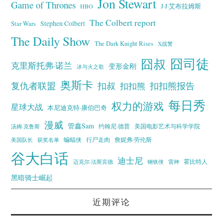
Jon Stewart
Game of Thrones
J·J·艾布拉姆斯
HBO
The Colbert report
Stephen Colbert
Star Wars
The Daily Show
The Dark Knight Rises
X战警
囧叔
囧司徒
克里斯托弗·诺兰
变形金刚
冰与火之歌
奥斯卡
复仇者联盟
扣叔
扣扣熊报告
扣扣熊
每日秀
权力的游戏
星球大战
本尼迪克特·康伯巴奇
漫威
管鑫Sam
汤姆·克鲁斯
约翰尼·德普
美国电影艺术与科学学院
蝙蝠侠
行尸走肉
美国队长
詹妮弗·劳伦斯
获奖名单
谷大白话
迪士尼
霍比特人
迈克尔·法斯宾德
钢铁侠
雷神
黑暗骑士崛起
近期评论