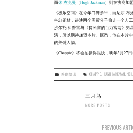
而
休·杰克曼
（
Hugh Jackman
）则在协商加
《极乐空间》在今年口碑参半，而尼尔·布洛
科幻题材，讲述两个黑帮分子偷走一个人工
沙尔托·科普雷与《贫民窟的百万富翁》男
演，所以期待加盟本片。据悉，他在本片中
的关键人物。
《Chappie》将会拍摄得很快，明年3月2
映像快讯
CHAPPIE
,
HUGH JACKMAN
,
NEI
三月鸟
MORE POSTS
Post
PREVIOUS ARTI