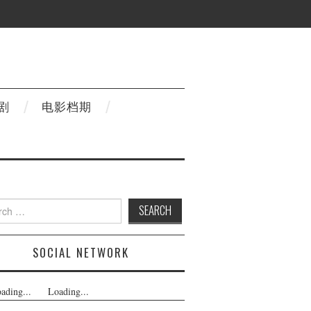
剧
电影档期
h
SOCIAL NETWORK
ading...
Loading...