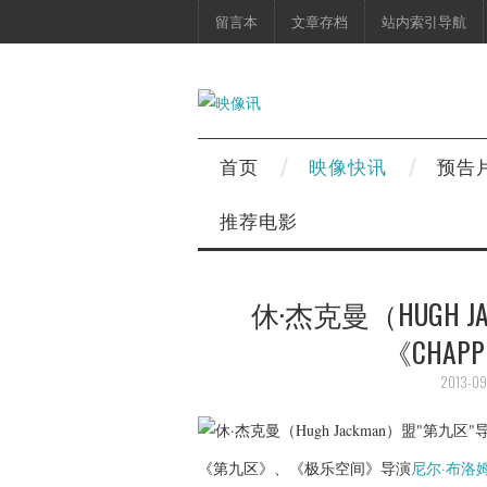
留言本
文章存档
站内索引导航
首页
映像快讯
预告
推荐电影
休·杰克曼（HUGH 
《CHAP
2013-09
《第九区》、《极乐空间》导演
尼尔·布洛