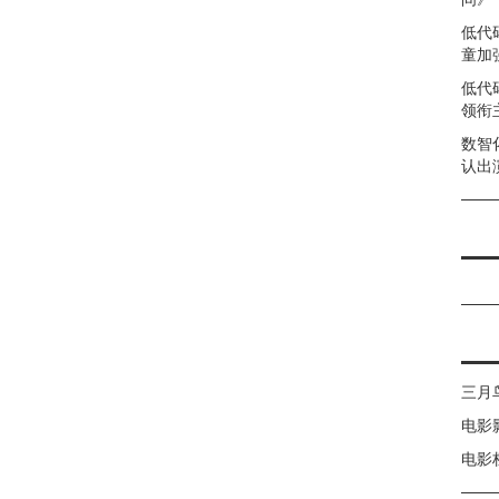
低代
童加强
低代
领衔
数智
认出
三月
电影
电影