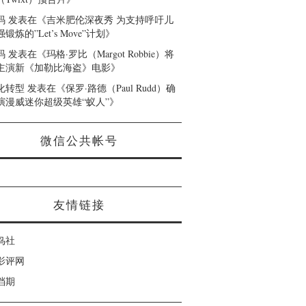
码
发表在《
吉米肥伦深夜秀 为支持呼吁儿
锻炼的”Let’s Move”计划
》
码
发表在《
玛格·罗比（Margot Robbie）将
主演新《加勒比海盗》电影
》
化转型
发表在《
保罗·路德（Paul Rudd）确
演漫威迷你超级英雄“蚁人”
》
微信公共帐号
友情链接
鸟社
影评网
档期