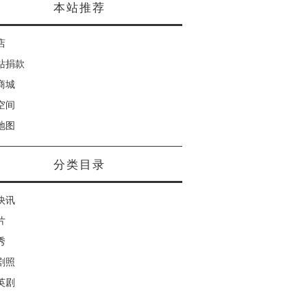
本站推荐
店
站捐款
商城
空间
地图
分类目录
快讯
片
秀
剧照
英剧