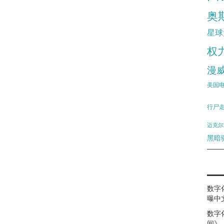
奥
星球
权
漫
美国
行尸
迈克尔
黑暗
数字
曝中
数字
间》（