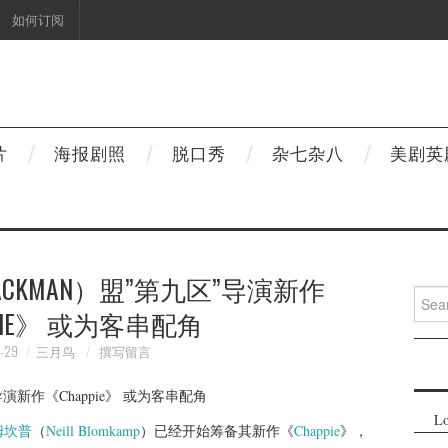
如何订阅
片
海报剧照
脱口秀
杂七杂八
美剧英
JACKMAN）盟”第九区”导演新作
Searc
PIE》 或为客串配角
for:
-29
三月鸟
撰写留言
Lo
姆坎普
（
Neill Blomkamp
）已经开始筹备其新作《
Chappie
》，