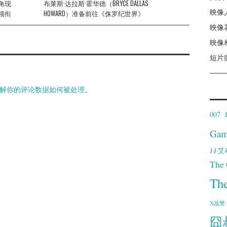
角现
布莱斯·达拉斯·霍华德（BRYCE DALLAS
映像
领衔
HOWARD）准备前往《侏罗纪世界》
映像
映像
短片
解你的评论数据如何被处理
。
007
Gam
J·J
The 
Th
X战警
囧