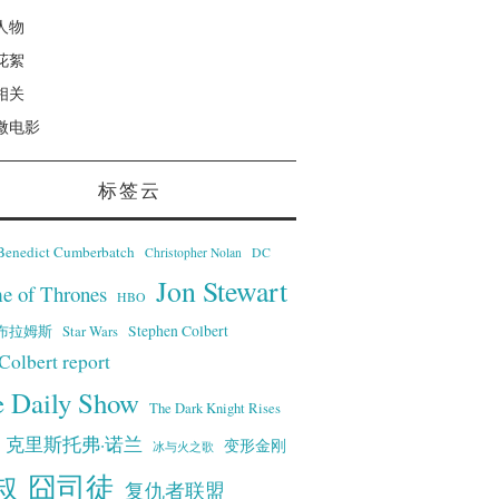
人物
花絮
相关
微电影
标签云
Benedict Cumberbatch
Christopher Nolan
DC
Jon Stewart
e of Thrones
HBO
·艾布拉姆斯
Stephen Colbert
Star Wars
Colbert report
e Daily Show
The Dark Knight Rises
克里斯托弗·诺兰
变形金刚
冰与火之歌
叔
囧司徒
复仇者联盟