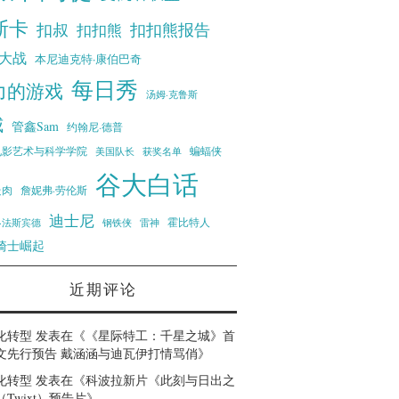
斯卡
扣叔
扣扣熊报告
扣扣熊
大战
本尼迪克特·康伯巴奇
每日秀
力的游戏
汤姆·克鲁斯
威
管鑫Sam
约翰尼·德普
蝙蝠侠
电影艺术与科学学院
美国队长
获奖名单
谷大白话
走肉
詹妮弗·劳伦斯
迪士尼
霍比特人
·法斯宾德
钢铁侠
雷神
骑士崛起
近期评论
化转型
发表在《
《星际特工：千星之城》首
文先行预告 戴涵涵与迪瓦伊打情骂俏
》
化转型
发表在《
科波拉新片《此刻与日出之
Twixt）预告片
》