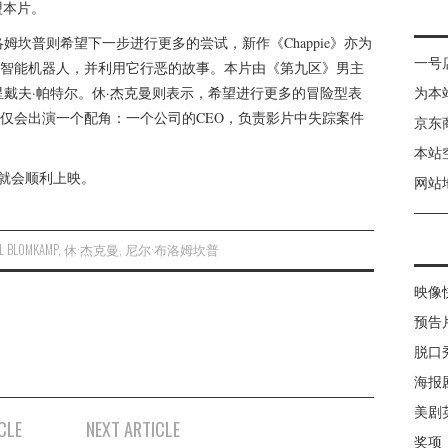
盟本片。
姆坎普则希望下一步进行更多的尝试，新作《Chappie》亦为
一号
智能机器人，并利用它行恶的故事。本片由《第九区》男主
星戴夫·帕特尔。休·杰克曼则表示，希望进行更多的冒险型表
为本
仅会出演一个配角：一个公司的CEO，负责影片中失踪案件
京东
本站
7日就会顺利上映。
网站
LL BLOMKAMP
,
休·杰克曼
,
尼尔·布洛姆坎普
映像
预告
脱口
海报
美剧
CLE
NEXT ARTICLE
奖项