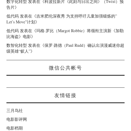
数字化转型
发表在《
科波拉新片《此刻与日出之间》（Twixt）预
告片
》
低代码
发表在《
吉米肥伦深夜秀 为支持呼吁儿童加强锻炼的”
Let’s Move”计划
》
低代码
发表在《
玛格·罗比（Margot Robbie）将领衔主演新《加勒
比海盗》电影
》
数智化转型
发表在《
保罗·路德（Paul Rudd）确认出演漫威迷你超
级英雄“蚁人”
》
微信公共帐号
友情链接
三月鸟社
电影影评网
电影档期