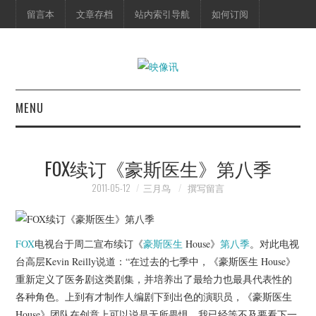
留言本
文章存档
站内索引导航
如何订阅
MENU
首页
FOX续订《豪斯医生》第八季
映像快讯
2011-05-12
三月鸟
撰写留言
预告片
FOX
电视台于周二宣布续订《
豪斯医生
House》
第八季
。对此电视
海报剧照
台高层Kevin Reilly说道：“在过去的七季中，《豪斯医生 House》
重新定义了医务剧这类剧集，并培养出了最给力也最具代表性的
脱口秀
各种角色。上到有才制作人编剧下到出色的演职员，《豪斯医生
House》团队在创意上可以说是无所畏惧。我已经等不及要看下一