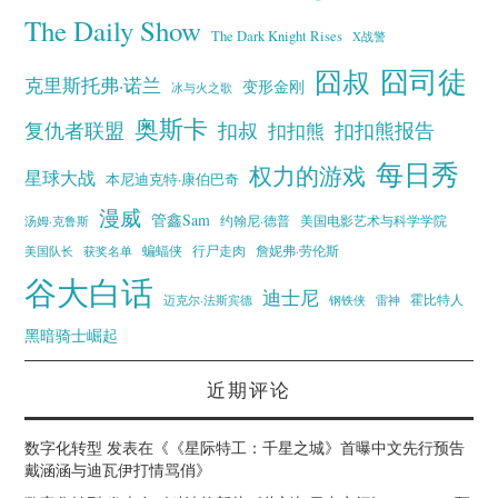
The Daily Show
The Dark Knight Rises
X战警
囧叔
囧司徒
克里斯托弗·诺兰
变形金刚
冰与火之歌
奥斯卡
复仇者联盟
扣叔
扣扣熊报告
扣扣熊
每日秀
权力的游戏
星球大战
本尼迪克特·康伯巴奇
漫威
管鑫Sam
汤姆·克鲁斯
约翰尼·德普
美国电影艺术与科学学院
蝙蝠侠
行尸走肉
美国队长
詹妮弗·劳伦斯
获奖名单
谷大白话
迪士尼
霍比特人
迈克尔·法斯宾德
钢铁侠
雷神
黑暗骑士崛起
近期评论
数字化转型
发表在《
《星际特工：千星之城》首曝中文先行预告
戴涵涵与迪瓦伊打情骂俏
》