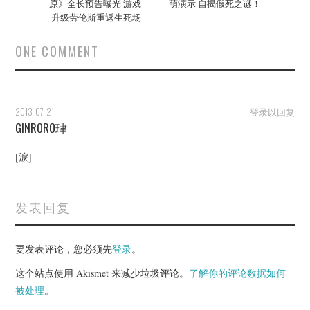
原》全长预告曝光 游戏
萌演示 自揭假死之谜！
升级劳伦斯重返生死场
ONE COMMENT
2013-07-21
登录以回复
GINRORO珒
[淚]
发表回复
要发表评论，您必须先
登录
。
这个站点使用 Akismet 来减少垃圾评论。
了解你的评论数据如何
被处理
。