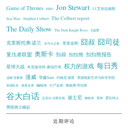
Jon Stewart
Game of Thrones
J·J·艾布拉姆斯
HBO
The Colbert report
Stephen Colbert
Star Wars
The Daily Show
The Dark Knight Rises
X战警
囧叔
囧司徒
克里斯托弗·诺兰
变形金刚
冰与火之歌
奥斯卡
复仇者联盟
扣叔
扣扣熊报告
扣扣熊
每日秀
权力的游戏
星球大战
本尼迪克特·康伯巴奇
漫威
管鑫Sam
汤姆·克鲁斯
约翰尼·德普
美国电影艺术与科学学院
蝙蝠侠
行尸走肉
美国队长
詹妮弗·劳伦斯
获奖名单
谷大白话
迪士尼
霍比特人
迈克尔·法斯宾德
钢铁侠
雷神
黑暗骑士崛起
近期评论