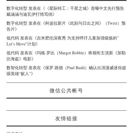
数字化转型
发表在《
《星际特工：千星之城》首曝中文先行预告
戴涵涵与迪瓦伊打情骂俏
》
数字化转型
发表在《
科波拉新片《此刻与日出之间》（Twixt）预
告片
》
低代码
发表在《
吉米肥伦深夜秀 为支持呼吁儿童加强锻炼的”
Let’s Move”计划
》
低代码
发表在《
玛格·罗比（Margot Robbie）将领衔主演新《加勒
比海盗》电影
》
数智化转型
发表在《
保罗·路德（Paul Rudd）确认出演漫威迷你超
级英雄“蚁人”
》
微信公共帐号
友情链接