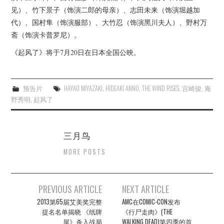
见）、竹下景子（饰演二郎的母亲）、志田未来（饰演堀越加
代）、国村隼（饰演服部）、大竹忍（饰演黑川夫人）、野村万
斋（饰演卡普罗尼）。
《起风了》将于7月20日在日本全国公映。
预告片
HAYAO MIYAZAKI
,
HIDEAKI ANNO
,
THE WIND RISES
,
宫崎骏
,
庵
野秀明
,
起风了
三月鸟
MORE POSTS
Post
PREVIOUS ARTICLE
NEXT ARTICLE
navigation
2013第65届艾美奖完整
AMC在COMIC-CON发布
提名名单揭晓 《纸牌
《行尸走肉》(THE
屋》杀入战局
WALKING DEAD)第四季的首