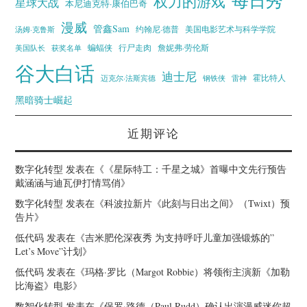
每日秀
权力的游戏
星球大战
本尼迪克特·康伯巴奇
漫威
管鑫Sam
汤姆·克鲁斯
约翰尼·德普
美国电影艺术与科学学院
蝙蝠侠
行尸走肉
美国队长
詹妮弗·劳伦斯
获奖名单
谷大白话
迪士尼
霍比特人
迈克尔·法斯宾德
钢铁侠
雷神
黑暗骑士崛起
近期评论
数字化转型
发表在《
《星际特工：千星之城》首曝中文先行预告
戴涵涵与迪瓦伊打情骂俏
》
数字化转型
发表在《
科波拉新片《此刻与日出之间》（Twixt）预
告片
》
低代码
发表在《
吉米肥伦深夜秀 为支持呼吁儿童加强锻炼的”
Let’s Move”计划
》
低代码
发表在《
玛格·罗比（Margot Robbie）将领衔主演新《加勒
比海盗》电影
》
数智化转型
发表在《
保罗·路德（Paul Rudd）确认出演漫威迷你超