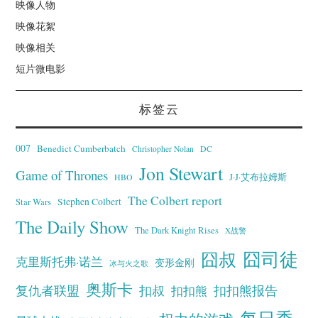
映像人物
映像花絮
映像相关
短片微电影
标签云
007
Benedict Cumberbatch
Christopher Nolan
DC
Jon Stewart
Game of Thrones
J·J·艾布拉姆斯
HBO
The Colbert report
Stephen Colbert
Star Wars
The Daily Show
The Dark Knight Rises
X战警
囧叔
囧司徒
克里斯托弗·诺兰
变形金刚
冰与火之歌
奥斯卡
复仇者联盟
扣叔
扣扣熊报告
扣扣熊