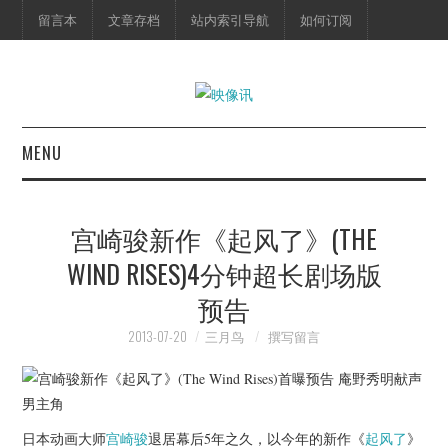
留言本
文章存档
站内索引导航
如何订阅
MENU
首页
宫崎骏新作《起风了》(THE
映像快讯
WIND RISES)4分钟超长剧场版
预告
预告片
2013-07-20
三月鸟
撰写留言
海报剧照
脱口秀
日本动画大师
宫崎骏
退居幕后5年之久，以今年的新作《
起风了
》