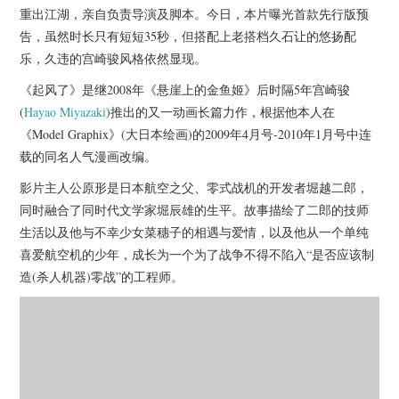
杂七杂八
重出江湖，亲自负责导演及脚本。今日，本片曝光首款先行版预
告，虽然时长只有短短35秒，但搭配上老搭档久石让的悠扬配
美剧英剧
乐，久违的宫崎骏风格依然显现。
《起风了》是继2008年《悬崖上的金鱼姬》后时隔5年宫崎骏
电影档期
(
Hayao Miyazaki
)推出的又一动画长篇力作，根据他本人在
《Model Graphix》(大日本绘画)的2009年4月号-2010年1月号中连
推荐电影
载的同名人气漫画改编。
影片主人公原形是日本航空之父、零式战机的开发者堀越二郎，
同时融合了同时代文学家堀辰雄的生平。故事描绘了二郎的技师
生活以及他与不幸少女菜穗子的相遇与爱情，以及他从一个单纯
喜爱航空机的少年，成长为一个为了战争不得不陷入“是否应该制
造(杀人机器)零战”的工程师。