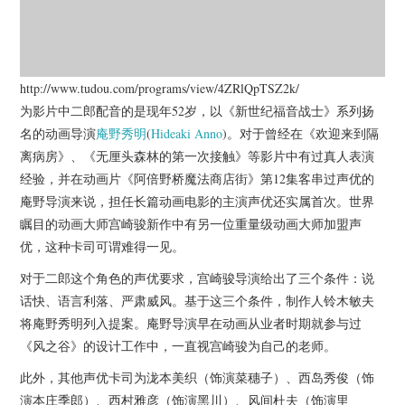
http://www.tudou.com/programs/view/4ZRlQpTSZ2k/
为影片中二郎配音的是现年52岁，以《新世纪福音战士》系列扬
名的动画导演
庵野秀明
(
Hideaki Anno
)。对于曾经在《欢迎来到隔
离病房》、《无厘头森林的第一次接触》等影片中有过真人表演
经验，并在动画片《阿倍野桥魔法商店街》第12集客串过声优的
庵野导演来说，担任长篇动画电影的主演声优还实属首次。世界
瞩目的动画大师宫崎骏新作中有另一位重量级动画大师加盟声
优，这种卡司可谓难得一见。
对于二郎这个角色的声优要求，宫崎骏导演给出了三个条件：说
话快、语言利落、严肃威风。基于这三个条件，制作人铃木敏夫
将庵野秀明列入提案。庵野导演早在动画从业者时期就参与过
《风之谷》的设计工作中，一直视宫崎骏为自己的老师。
此外，其他声优卡司为泷本美织（饰演菜穗子）、西岛秀俊（饰
演本庄季郎）、西村雅彦（饰演黑川）、风间杜夫（饰演里