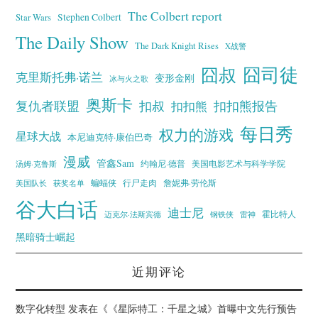
The Colbert report
Stephen Colbert
Star Wars
The Daily Show
The Dark Knight Rises
X战警
囧叔
囧司徒
克里斯托弗·诺兰
变形金刚
冰与火之歌
奥斯卡
复仇者联盟
扣叔
扣扣熊报告
扣扣熊
每日秀
权力的游戏
星球大战
本尼迪克特·康伯巴奇
漫威
管鑫Sam
汤姆·克鲁斯
约翰尼·德普
美国电影艺术与科学学院
蝙蝠侠
行尸走肉
美国队长
詹妮弗·劳伦斯
获奖名单
谷大白话
迪士尼
霍比特人
迈克尔·法斯宾德
钢铁侠
雷神
黑暗骑士崛起
近期评论
数字化转型
发表在《
《星际特工：千星之城》首曝中文先行预告