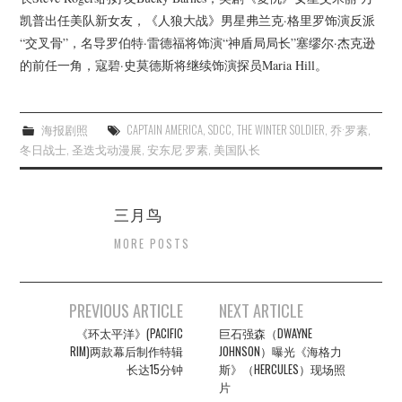
凯普出任美队新女友，《人狼大战》男星弗兰克·格里罗饰演反派
“交叉骨”，名导罗伯特·雷德福将饰演“神盾局局长”塞缪尔·杰克逊
的前任一角，寇碧·史莫德斯将继续饰演探员Maria Hill。
海报剧照
CAPTAIN AMERICA
,
SDCC
,
THE WINTER SOLDIER
,
乔·罗素
,
冬日战士
,
圣迭戈动漫展
,
安东尼·罗素
,
美国队长
三月鸟
MORE POSTS
Post
PREVIOUS ARTICLE
NEXT ARTICLE
navigation
《环太平洋》(PACIFIC
巨石强森（DWAYNE
RIM)两款幕后制作特辑
JOHNSON）曝光《海格力
长达15分钟
斯》（HERCULES）现场照
片