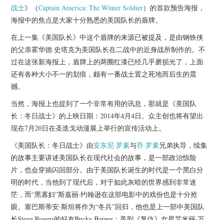
杂七杂八
战士
》（
Captain America
:
The Winter Soldier
）的首款预告海报，
海报中的焦点是大家十分熟悉的美国队长的盾牌。
美剧英剧
在上一集《美国队长》中这个盾牌的来源已被提及，是由钢铁侠
的父亲霍华德·史塔克为美国队长在二战中的近身战所制作的。不
电影档期
过在这张新海报上，盾牌上的两圈红漆已经几乎磨损光了，上面
还有各种大小不一的划痕，颇有一番战士置之死地而后生的震
推荐电影
撼。
当然，海报上也提到了一个非常有用的讯息，那就是《美国队
长：冬日战士》的上映日期：2014年4月4日。众主创也将有望出
现在7月20日在圣迭戈动漫展上举行的宣传活动上。
《美国队长：冬日战士》由
安东尼·罗素
与
乔·罗素
兄弟执导，续集
的故事主要讲述美国队长在现代社会的故事，是一部政治惊险
片，也会穿插闪回部分。由于美国队长诞生的时代是一个黑白分
明的时代，当他到了现代后，对于如此灰暗的世界感到非常迷
茫，而“黑寡妇”斯嘉丽·约翰逊在这部电影中的戏份也是十分抢
眼。塞巴斯蒂安·斯坦将作为“冬兵”回归，他也是上一部中美国队
长Steve Rogers的好友Bucky Barnes；美剧《复仇》女星艾米丽·万