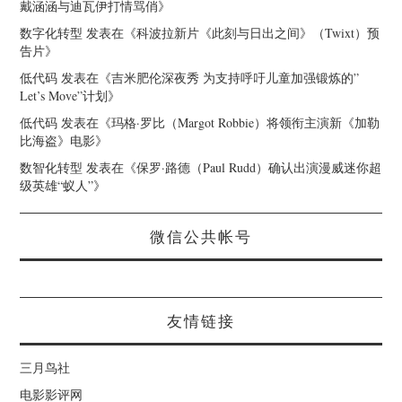
戴涵涵与迪瓦伊打情骂俏
》
数字化转型
发表在《
科波拉新片《此刻与日出之间》（Twixt）预
告片
》
低代码
发表在《
吉米肥伦深夜秀 为支持呼吁儿童加强锻炼的”
Let’s Move”计划
》
低代码
发表在《
玛格·罗比（Margot Robbie）将领衔主演新《加勒
比海盗》电影
》
数智化转型
发表在《
保罗·路德（Paul Rudd）确认出演漫威迷你超
级英雄“蚁人”
》
微信公共帐号
友情链接
三月鸟社
电影影评网