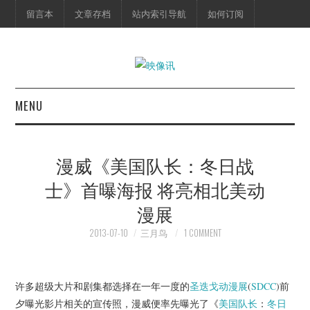
留言本
文章存档
站内索引导航
如何订阅
MENU
首页
漫威《美国队长：冬日战
映像快讯
士》首曝海报 将亮相北美动
漫展
预告片
2013-07-10
三月鸟
1 COMMENT
海报剧照
脱口秀
许多超级大片和剧集都选择在一年一度的
圣迭戈动漫展
(
SDCC
)前
夕曝光影片相关的宣传照，漫威便率先曝光了《
美国队长
：
冬日