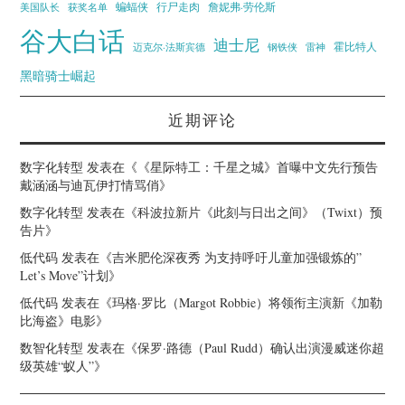
蝙蝠侠
行尸走肉
美国队长
詹妮弗·劳伦斯
获奖名单
谷大白话
迪士尼
霍比特人
迈克尔·法斯宾德
钢铁侠
雷神
黑暗骑士崛起
近期评论
数字化转型
发表在《
《星际特工：千星之城》首曝中文先行预告
戴涵涵与迪瓦伊打情骂俏
》
数字化转型
发表在《
科波拉新片《此刻与日出之间》（Twixt）预
告片
》
低代码
发表在《
吉米肥伦深夜秀 为支持呼吁儿童加强锻炼的”
Let’s Move”计划
》
低代码
发表在《
玛格·罗比（Margot Robbie）将领衔主演新《加勒
比海盗》电影
》
数智化转型
发表在《
保罗·路德（Paul Rudd）确认出演漫威迷你超
级英雄“蚁人”
》