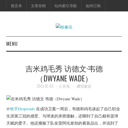
留言本
文章存档
站内索引导航
如何订阅
MENU
首页
吉米鸡毛秀 访德文·韦德
映像快讯
（DWYANE WADE）
预告片
2013-07-03
三月鸟
撰写留言
海报剧照
@
铁手Desperado
在成功卫冕一周后，韦德和鸡毛谈起了自己职业
脱口秀
生涯第三冠的感受、与球迷的亲密接触，还聊到了自己颇有篮球
天赋的爱子。他还揶揄了队友雷阿伦差劲的着装品位，并说到了