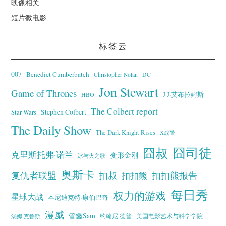
映像相关
短片微电影
标签云
007
Benedict Cumberbatch
Christopher Nolan
DC
Jon Stewart
Game of Thrones
J·J·艾布拉姆斯
HBO
The Colbert report
Stephen Colbert
Star Wars
The Daily Show
The Dark Knight Rises
X战警
囧叔
囧司徒
克里斯托弗·诺兰
变形金刚
冰与火之歌
奥斯卡
复仇者联盟
扣叔
扣扣熊报告
扣扣熊
每日秀
权力的游戏
星球大战
本尼迪克特·康伯巴奇
漫威
管鑫Sam
汤姆·克鲁斯
约翰尼·德普
美国电影艺术与科学学院