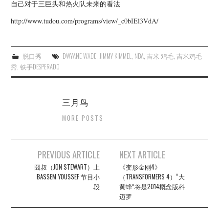
杂七杂八
自己对于三巨头和热火队未来的看法
http://www.tudou.com/programs/view/_c0bIEl3VdA/
美剧英剧
电影档期
脱口秀
DWYANE WADE
,
JIMMY KIMMEL
,
NBA
,
吉米·鸡毛
,
吉米鸡毛
秀
,
铁手DESPERADO
推荐电影
三月鸟
MORE POSTS
Post
PREVIOUS ARTICLE
NEXT ARTICLE
navigation
囧叔（JON STEWART）上
《变形金刚4》
BASSEM YOUSSEF 节目小
（TRANSFORMERS 4）“大
段
黄蜂”将是2014概念版科
迈罗