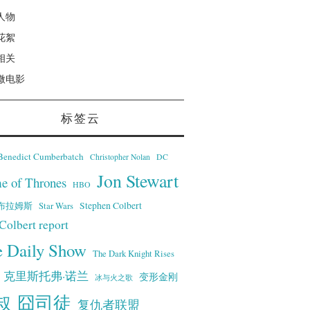
人物
花絮
相关
微电影
标签云
Benedict Cumberbatch
Christopher Nolan
DC
Jon Stewart
e of Thrones
HBO
·艾布拉姆斯
Stephen Colbert
Star Wars
Colbert report
e Daily Show
The Dark Knight Rises
克里斯托弗·诺兰
变形金刚
冰与火之歌
叔
囧司徒
复仇者联盟