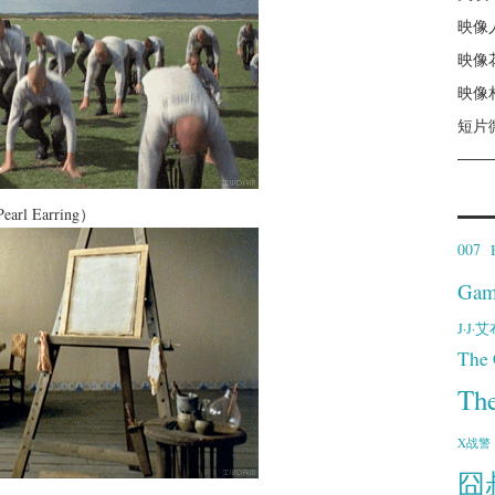
映像
映像
映像
短片
rl Earring）
007
Gam
J·J
The 
Th
X战警
囧