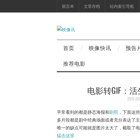
留言本
文章存档
站内索引导航
首页
映像快讯
预告
推荐电影
电影转GIF：
2011-09
平常看到的都是静态海报和
剧照
，下面这些
多片段都是剧中经典场面或者充分表达了主
唯一的缺点可能就是图片太大了，截取了电
猛击这里