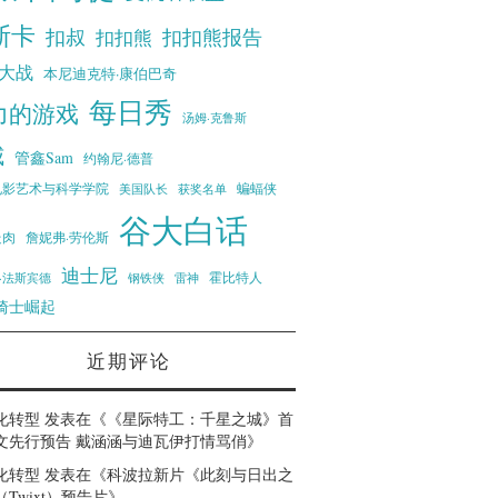
斯卡
扣叔
扣扣熊报告
扣扣熊
大战
本尼迪克特·康伯巴奇
每日秀
力的游戏
汤姆·克鲁斯
威
管鑫Sam
约翰尼·德普
蝙蝠侠
电影艺术与科学学院
美国队长
获奖名单
谷大白话
走肉
詹妮弗·劳伦斯
迪士尼
霍比特人
·法斯宾德
钢铁侠
雷神
骑士崛起
近期评论
化转型
发表在《
《星际特工：千星之城》首
文先行预告 戴涵涵与迪瓦伊打情骂俏
》
化转型
发表在《
科波拉新片《此刻与日出之
Twixt）预告片
》