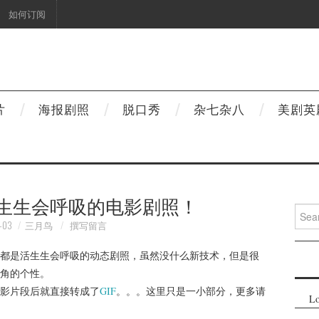
如何订阅
片
海报剧照
脱口秀
杂七杂八
美剧英
活生生会呼吸的电影剧照！
Searc
for:
-03
三月鸟
撰写留言
都是活生生会呼吸的动态剧照，虽然没什么新技术，但是很
角的个性。
影片段后就直接转成了
GIF
。。。这里只是一小部分，更多请
Lo