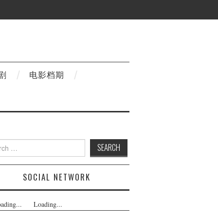
剧
电影档期
h
SOCIAL NETWORK
ading...
Loading...