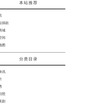
本站推荐
店
站捐款
商城
空间
地图
分类目录
快讯
片
秀
剧照
英剧