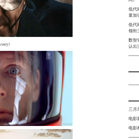
低代
童加强
低代
领衔
数智
ssey)
认出
三月
电影
电影