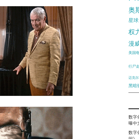
奥
星球
权
漫
美国
行尸
迈克尔
黑暗
数字
曝中
数字
间》（