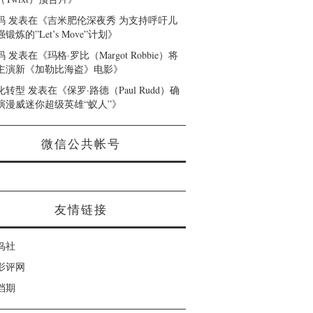
码
发表在《
吉米肥伦深夜秀 为支持呼吁儿
锻炼的”Let’s Move”计划
》
码
发表在《
玛格·罗比（Margot Robbie）将
主演新《加勒比海盗》电影
》
化转型
发表在《
保罗·路德（Paul Rudd）确
演漫威迷你超级英雄“蚁人”
》
微信公共帐号
友情链接
鸟社
影评网
档期