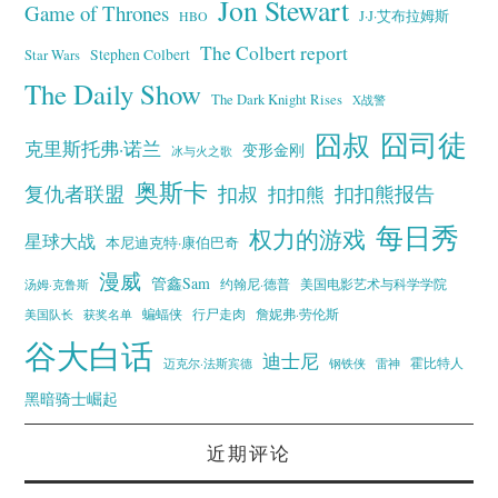
Jon Stewart
Game of Thrones
J·J·艾布拉姆斯
HBO
The Colbert report
Stephen Colbert
Star Wars
The Daily Show
The Dark Knight Rises
X战警
囧叔
囧司徒
克里斯托弗·诺兰
变形金刚
冰与火之歌
奥斯卡
复仇者联盟
扣叔
扣扣熊报告
扣扣熊
每日秀
权力的游戏
星球大战
本尼迪克特·康伯巴奇
漫威
管鑫Sam
汤姆·克鲁斯
约翰尼·德普
美国电影艺术与科学学院
蝙蝠侠
行尸走肉
美国队长
詹妮弗·劳伦斯
获奖名单
谷大白话
迪士尼
霍比特人
迈克尔·法斯宾德
钢铁侠
雷神
黑暗骑士崛起
近期评论