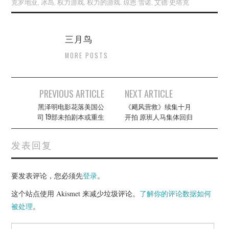
克罗地亚
,
冰岛
,
权力游戏
,
权力的游戏
,
琼恩·雪诺
,
艾德·史塔克
三月鸟
MORE POSTS
Post
PREVIOUS ARTICLE
NEXT ARTICLE
navigation
黑泽明电影花落美国公
《飓风营救》续集十月
司 19部未拍剧本或重生
开拍 原班人马集体回归
发表回复
要发表评论，您必须先
登录
。
这个站点使用 Akismet 来减少垃圾评论。
了解你的评论数据如何
被处理
。
Search