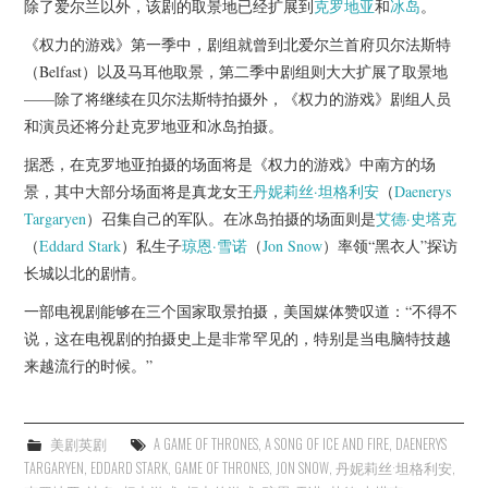
除了爱尔兰以外，该剧的取景地已经扩展到
克罗地亚
和
冰岛
。
杂七杂八
《权力的游戏》第一季中，剧组就曾到北爱尔兰首府贝尔法斯特
美剧英剧
（Belfast）以及马耳他取景，第二季中剧组则大大扩展了取景地
——除了将继续在贝尔法斯特拍摄外，《权力的游戏》剧组人员
电影档期
和演员还将分赴克罗地亚和冰岛拍摄。
据悉，在克罗地亚拍摄的场面将是《权力的游戏》中南方的场
推荐电影
景，其中大部分场面将是真龙女王
丹妮莉丝·坦格利安
（
Daenerys
Targaryen
）召集自己的军队。在冰岛拍摄的场面则是
艾德·史塔克
（
Eddard Stark
）私生子
琼恩·雪诺
（
Jon Snow
）率领“黑衣人”探访
长城以北的剧情。
一部电视剧能够在三个国家取景拍摄，美国媒体赞叹道：“不得不
说，这在电视剧的拍摄史上是非常罕见的，特别是当电脑特技越
来越流行的时候。”
美剧英剧
A GAME OF THRONES
,
A SONG OF ICE AND FIRE
,
DAENERYS
TARGARYEN
,
EDDARD STARK
,
GAME OF THRONES
,
JON SNOW
,
丹妮莉丝·坦格利安
,