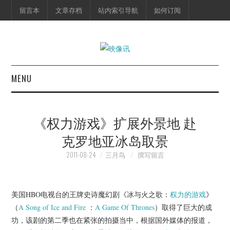
留言本
文章存档
站内索引导航
如何订阅
MENU
首页
《权力游戏》扩展外景地 赴
映像快讯
克罗地亚冰岛取景
预告片
2011-08-24
三月鸟
撰写留言
海报剧照
美国HBO电视台的王牌史诗魔幻剧《冰与火之歌：
权力的游戏
》
（
A Song of Ice and Fire
：
A Game Of Thrones
）取得了巨大的成
脱口秀
功，该剧的第二季也在紧张的拍摄当中，根据国外媒体的报道，