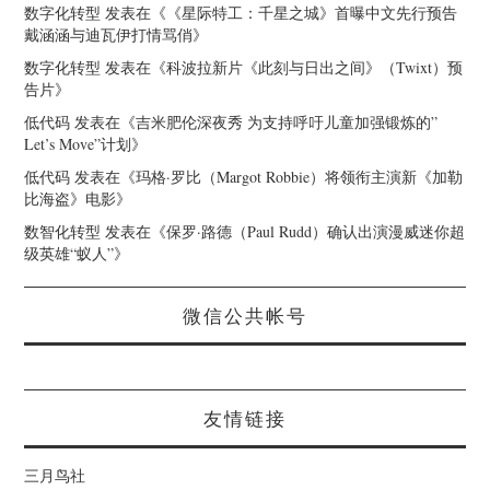
数字化转型
发表在《
《星际特工：千星之城》首曝中文先行预告
戴涵涵与迪瓦伊打情骂俏
》
数字化转型
发表在《
科波拉新片《此刻与日出之间》（Twixt）预
告片
》
低代码
发表在《
吉米肥伦深夜秀 为支持呼吁儿童加强锻炼的”
Let’s Move”计划
》
低代码
发表在《
玛格·罗比（Margot Robbie）将领衔主演新《加勒
比海盗》电影
》
数智化转型
发表在《
保罗·路德（Paul Rudd）确认出演漫威迷你超
级英雄“蚁人”
》
微信公共帐号
友情链接
三月鸟社